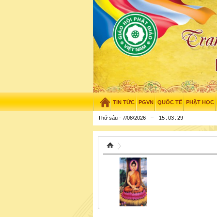
TIN TỨC
PGVN
QUỐC TẾ
PHẬT HỌC
Thứ sáu - 7/08/2026
–
15
:
03
:
30