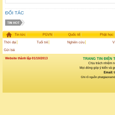
ĐỐI TÁC
Tin tức
PGVN
Quốc tế
Phật học
Thời đại
Tuổi trẻ
Nghiên cứu
V
Gửi bài
Website thành lập 01/10/2013
TRANG TIN ĐIỆN 
Chịu trách nhiệm n
Mọi đóng góp ý kiến và gử
Email: 
Ghi rõ nguồn phatgiaonamdin