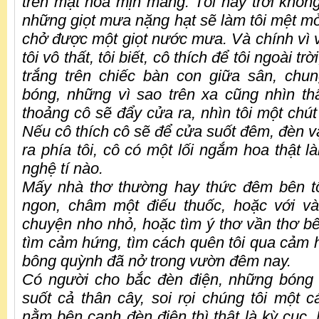
trên mặt hoa mịn màng. Tối nay trời khôn
những giọt mưa nặng hạt sẽ làm tôi mệt mỏ
chở được một giọt nước mưa. Và chính vì 
tôi vô thất, tôi biết, cô thích để tôi ngoài tr
trắng trên chiếc bàn con giữa sân, chu
bóng, những vì sao trên xa cũng nhìn thấ
thoảng cô sẽ đẩy cửa ra, nhìn tôi một chút
Nếu cô thích cô sẽ để cửa suốt đêm, đèn v
ra phía tôi, cô có một lối ngắm hoa thật 
nghệ tí nào.
Mấy nhà thơ thường hay thức đêm bên tô
ngon, châm một điếu thuốc, hoặc với và
chuyện nho nhỏ, hoặc tìm ý thơ vần thơ bê
tìm cảm hứng, tìm cách quên tôi qua cảm 
bông quỳnh đã nở trong vườn đêm nay.
C
ó
người
cho bắc đèn điện, những bóng
suốt cả thân cây, soi rọi chúng tôi một c
nằm bên cạnh đèn điện thì thật là kỳ cục.