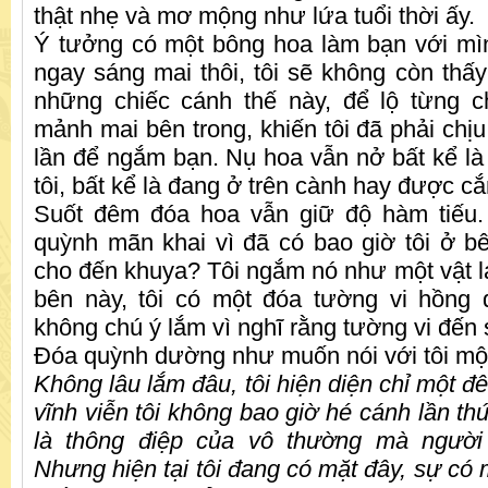
thật nhẹ và mơ mộng như lứa tuổi thời ấy.
Ý tưởng có một bông hoa làm bạn với mìn
ngay sáng mai thôi, tôi sẽ không còn thấ
những chiếc cánh thế này, để lộ từng 
mảnh mai bên trong, khiến tôi đã phải chị
lần để ngắm bạn. Nụ hoa vẫn nở bất kể là 
tôi, bất kể là đang ở trên cành hay được c
Suốt đêm đóa hoa vẫn giữ độ hàm tiếu.
quỳnh mãn khai vì đã có bao giờ tôi ở 
cho đến khuya? Tôi ngắm nó như một vật lạ
bên này, tôi có một đóa tường vi hồng 
không chú ý lắm vì nghĩ rằng tường vi đến
Đóa quỳnh dường như muốn nói với tôi một
K
hông
lâu lắm đâu, tôi hiện diện chỉ một đ
vĩnh viễn tôi không bao giờ hé cánh lần th
là thông điệp của vô thường mà người
Nhưng hiện tại tôi đang có mặt đây, sự có m