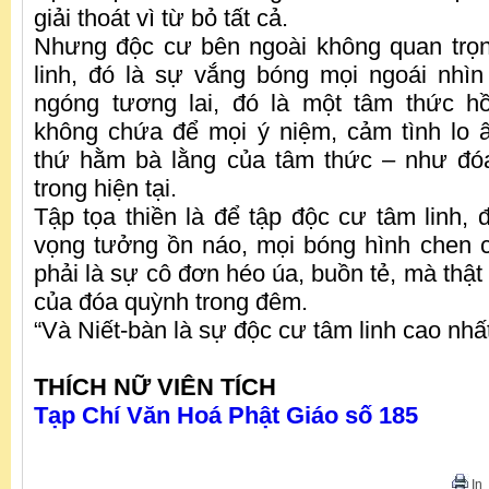
giải thoát vì từ bỏ tất cả.
Nhưng độc cư bên ngoài không quan trọ
linh, đó là sự vắng bóng mọi ngoái nhì
ngóng tương lai, đó là một tâm thức hồ
không chứa để mọi ý niệm, cảm tình lo
thứ hằm bà lằng của tâm thức – như đó
trong hiện tại.
Tập tọa thiền là để tập độc cư tâm linh,
vọng tưởng ồn náo, mọi bóng hình chen 
phải là sự cô đơn héo úa, buồn tẻ, mà thật 
của đóa quỳnh trong đêm.
“Và Niết-bàn là sự độc cư tâm linh cao nhất
THÍC
H NỮ VIÊN TÍCH
Tạp Chí Văn Hoá Phật Giáo số 185
In