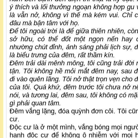
ý thích và lối thưởng ngoạn không hợp gu v
là vẫn nở, không vì thế mà kém vui. Chỉ c
đâu mà bận tâm với họ.
Đ
ể tôi ngoài trời là để giữa thiên nhiên, c
sở hữu, có thể đốt một ngọn nến hay 
nhường chút đỉnh, ánh sáng phải lịch sự, 
là biểu trưng của đêm, rất thầm kín.
Đ
êm trải dài mênh mông, tôi cũng trải đờ
tận. Tôi không hề mỏi mắt đêm nay, sau đó
đi vào quên lãng. Tôi nở thật trọn vẹn cho 
của tôi. Quá khứ, đêm trước tôi chưa nở n
nói, và tương lai, đêm sau, tôi không có m
gì phải quan tâm.
Đêm vắng lặng, đóa quỳnh đơn côi. Tôi cũn
cư.
Độc cư là ở một mình, vắng bóng mọi ngư
hạnh độc cư để không ô nhiễm với mọi 