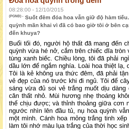
Đoá hoa quỳnh trong đêm
08:28:00 - 12/10/2015
(PGNĐ) -
Suốt đêm đóa hoa vẫn giữ độ hàm tiếu.
quỳnh mãn khai vì đã có bao giờ tôi ở bên 
đến khuya?
Buổi tối đó, người hộ thất đã mang đến c
quỳnh vừa hé nở, cắm trên chiếc dĩa tròn 
tùng xanh biếc. Chiều lòng, tôi đã phải ng
dầu lớn để ngắm nghía. Loài hoa thiệt lạ,
Tôi là kẻ không ưa thức đêm, đã phải tậ
vẻ đẹp của nó trước khi đi ngủ. Tôi để câ
sáng vừa đủ soi vẻ trắng muốt dịu dàng
căn thất nhỏ. Mùi hương nhẹ thoáng khô
thể chịu được; và thỉnh thoảng giữa cơn ng
ngước nhìn lên đầu tủ, nụ hoa quỳnh vẫn
một mình. Cánh hoa mỏng trắng tinh xếp 
làm tôi nhớ màu lụa trắng của thời học sin