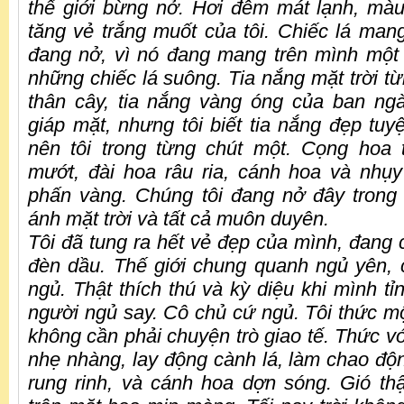
thế giới bừng nở. Hơi đêm mát lạnh, mà
tăng vẻ trắng muốt của tôi. Chiếc lá mang
đang nở, vì nó đang mang trên mình một
những chiếc lá suông. Tia nắng mặt trời t
thân cây, tia nắng vàng óng của ban ngà
giáp mặt, nhưng tôi biết tia nắng đẹp tuy
nên tôi trong từng chút một. Cọng ho
mướt, đài hoa râu ria, cánh hoa và nhụ
phấn vàng. Chúng tôi đang nở đây trong
ánh mặt trời và tất cả muôn duyên.
T
ô
i
đ
ã tung ra hết vẻ đẹp của mình, đang 
đèn dầu. Thế giới chung quanh ngủ yên, 
ngủ. Thật thích thú và kỳ diệu khi mình tỉ
người ngủ say. Cô chủ cứ ngủ. Tôi thức mộ
không cần phải chuyện trò giao tế. Thức với
nhẹ nhàng, lay động cành lá, làm chao đ
rung rinh, và cánh hoa dợn sóng. Gió thậ