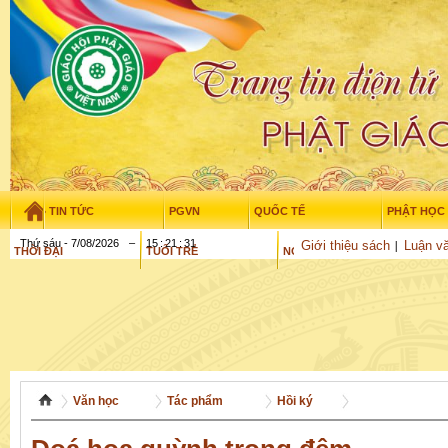
TIN TỨC
PGVN
QUỐC TẾ
PHẬT HỌC
Thứ sáu - 7/08/2026
–
15
:
21
:
32
Giới thiệu sách
Luận vă
THỜI ĐẠI
TUỔI TRẺ
NGHIÊN CỨU
GỬI BÀI
Văn học
Tác phẩm
Hồi ký