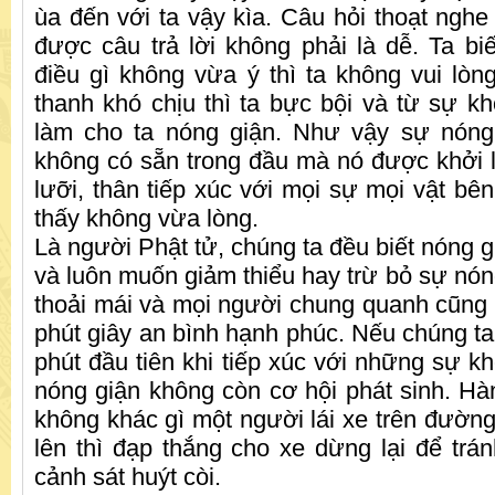
ùa đến với ta vậy kìa. Câu hỏi thoạt ngh
được câu trả lời không phải là dễ. Ta biế
điều gì không vừa ý thì ta không vui lòn
thanh khó chịu thì ta bực bội và từ sự k
làm cho ta nóng giận. Như vậy sự nóng
không có sẵn trong đầu mà nó được khởi lê
lưỡi, thân tiếp xúc với mọi sự mọi vật bê
thấy không vừa lòng.
Là người Phật tử, chúng ta đều biết nóng gi
và luôn muốn giảm thiểu hay trừ bỏ sự nón
thoải mái và mọi người chung quanh cũn
phút giây an bình hạnh phúc. Nếu chúng ta 
phút đầu tiên khi tiếp xúc với những sự k
nóng giận không còn cơ hội phát sinh. Hà
không khác gì một người lái xe trên đường
lên thì đạp thắng cho xe dừng lại để trán
cảnh sát huýt còi.