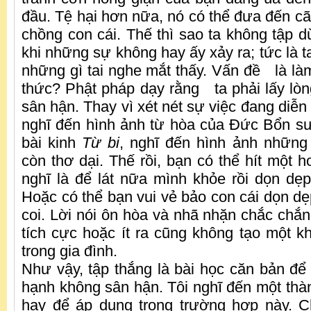
đầu. Tệ hại hơn nữa, nó có thể đưa đến cãi
chồng con cái. Thế thì sao ta không tập d
khi những sự không hay ấy xảy ra; tức là t
những gì tai nghe mắt thấy. Vấn đề là là
thức? Phật pháp dạy rằng ta phải lấy lòng 
sân hận. Thay vì xét nét sự việc đang diễn 
nghĩ đến hình ảnh từ hòa của Đức Bổn sư,
bài kinh
Từ bi
, nghĩ đến hình ảnh những
còn thơ dại. Thế rồi, bạn có thể hít một hơ
nghĩ là để lát nữa mình khỏe rồi dọn d
Hoặc có thể bạn vui vẻ bảo con cái dọn dẹ
coi. Lời nói ôn hòa và nhã nhặn chắc chắn
tích cực hoặc ít ra cũng không tạo một k
trong gia đình.
Như vậy, tập thắng là bài học căn bản để
hạnh không sân hận. Tôi nghĩ đến một thàn
hay để áp dụng trong trường hợp này. C