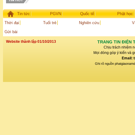
Tin tức
PGVN
Quốc tế
Phật học
Thời đại
Tuổi trẻ
Nghiên cứu
V
Gửi bài
Website thành lập 01/10/2013
TRANG TIN ĐIỆN 
Chịu trách nhiệm n
Mọi đóng góp ý kiến và gử
Email: 
Ghi rõ nguồn phatgiaonamdin