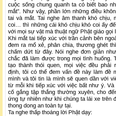
cuộc sống chung quanh ta có biết bao nhiê
mắt”. Như vậy, phần lớn những điều khô
tai và mắt. Tai nghe âm thanh khó chịu, 
coi… thì những cái khó chịu khó coi ấy đến
với mọi sự vật mà thuật ngữ Phật giáo gọi l
Khi mắt tai tiếp xúc với trần cảnh bên ngo
đem ra mổ xẻ, phân chia, thương ghét t
chấm dứt từ đây. Nói nghe đơn giản như
chắc đã làm được trong mọi tình huống. 
tạo thành thói quen, mọi việc đều phải r
định, tôi có thể đem vấn đề này làm đề
mình và tôi tin là mình sẽ quen dần với vi
từ mỗi khi tiếp xúc với việc bất như ý. Và 
cố gắng tập thắng thường xuyên, cho đế
ứng tự nhiên như khi chúng ta lái xe trên
thong dong an toàn tự tại.
Ta nghe thấp thoáng lời Phật dạy: