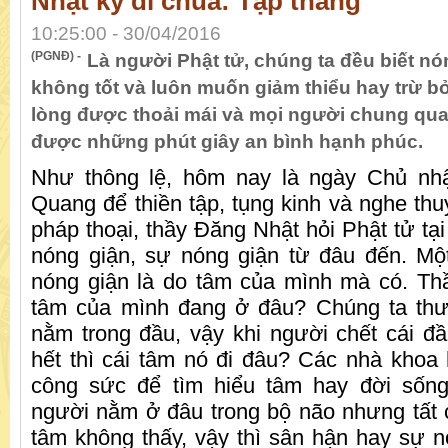
Nhật ký đi chùa: Tập thắng
10:25:00 - 30/04/2016
(PGNĐ) -
Là người Phật tử, chúng ta đều biết nó
không tốt và luôn muốn giảm thiểu hay trừ b
lòng được thoải mái và mọi người chung q
được những phút giây an bình hạnh phúc.
Như thông lệ, hôm nay là ngày Chủ nhật
Quang để thiền tập, tụng kinh và nghe thu
pháp thoại, thầy Đăng Nhật hỏi Phật tử tạ
nóng giận, sự nóng giận từ đâu đến. Một
nóng giận là do tâm của mình mà có. Thầy 
tâm của mình đang ở đâu? Chúng ta th
nằm trong đầu, vậy khi người chết cái đầ
hết thì cái tâm nó đi đâu? Các nhà khoa 
công sức để tìm hiểu tâm hay đời sống
người nằm ở đâu trong bộ não nhưng tất c
tâm không thấy, vậy thì sân hận hay sự 