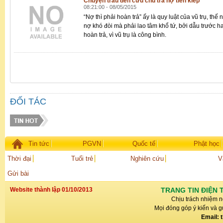
Chuyện trâu đen cứu chủ trả nợ tiền kiếp
08:21:00 - 08/05/2015
“Nợ thì phải hoàn trả” ấy là quy luật của vũ trụ, th
nợ khó đòi mà phải lao tâm khổ tứ, bởi dẫu trước h
hoàn trả, vì vũ trụ là công bình.
ĐỐI TÁC
Tin tức
PGVN
Quốc tế
Phật học
Thời đại
Tuổi trẻ
Nghiên cứu
V
Gửi bài
Website thành lập 01/10/2013
TRANG TIN ĐIỆN 
Chịu trách nhiệm n
Mọi đóng góp ý kiến và gử
Email: 