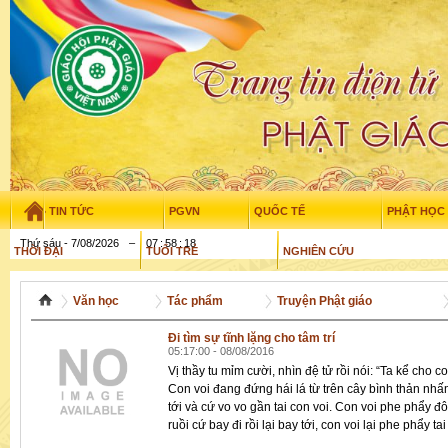
TIN TỨC
PGVN
QUỐC TẾ
PHẬT HỌC
Thứ sáu - 7/08/2026
–
07
:
58
:
19
THỜI ĐẠI
TUỔI TRẺ
NGHIÊN CỨU
THƯ VIỆN
GỬI BÀI
Văn học
Tác phẩm
Truyện Phật giáo
Đi tìm sự tĩnh lặng cho tâm trí
05:17:00 - 08/08/2016
Vị thầy tu mỉm cười, nhìn đệ tử rồi nói: “Ta kể cho 
Con voi đang đứng hái lá từ trên cây bình thản nh
tới và cứ vo vo gần tai con voi. Con voi phe phẩy đô
ruồi cứ bay đi rồi lại bay tới, con voi lại phe phẩy tai