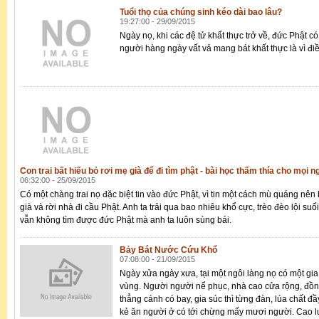
Tuổi thọ của chúng sinh kéo dài bao lâu?
19:27:00 - 29/09/2015
Ngày nọ, khi các đệ tử khất thực trở về, đức Phật có
người hàng ngày vất vả mang bát khất thực là vì điề
Con trai bất hiếu bỏ rơi mẹ già để đi tìm phật - bài học thấm thía cho mọi 
06:32:00 - 25/09/2015
Có một chàng trai nọ đặc biệt tin vào đức Phật, vì tin một cách mù quáng nên
già và rời nhà đi cầu Phật. Anh ta trải qua bao nhiêu khổ cực, trèo đèo lội su
vẫn không tìm được đức Phật mà anh ta luôn sùng bái.
Bảy Bát Nước Cứu Khổ
07:08:00 - 21/09/2015
Ngày xửa ngày xưa, tại một ngôi làng nọ có một gia 
vùng. Người người nể phục, nhà cao cửa rộng, đồn
thẳng cánh có bay, gia súc thì từng đàn, lúa chất đầ
kẻ ăn người ở có tới chừng mấy mươi người. Cao l