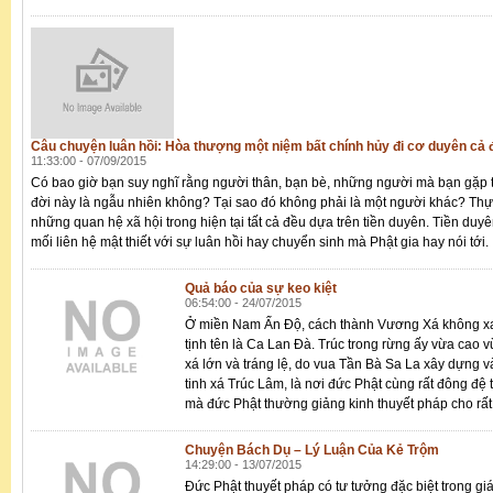
Câu chuyện luân hồi: Hòa thượng một niệm bất chính hủy đi cơ duyên cả đ
11:33:00 - 07/09/2015
Có bao giờ bạn suy nghĩ rằng người thân, bạn bè, những người mà bạn gặp 
đời này là ngẫu nhiên không? Tại sao đó không phải là một người khác? Thự
những quan hệ xã hội trong hiện tại tất cả đều dựa trên tiền duyên. Tiền duy
mối liên hệ mật thiết với sự luân hồi hay chuyển sinh mà Phật gia hay nói tới.
Quả báo của sự keo kiệt
06:54:00 - 24/07/2015
Ở miền Nam Ấn Độ, cách thành Vương Xá không xa 
tịnh tên là Ca Lan Đà. Trúc trong rừng ấy vừa cao 
xá lớn và tráng lệ, do vua Tần Bà Sa La xây dựng 
tinh xá Trúc Lâm, là nơi đức Phật cùng rất đông đệ 
mà đức Phật thường giảng kinh thuyết pháp cho rấ
Chuyện Bách Dụ – Lý Luận Của Kẻ Trộm
14:29:00 - 13/07/2015
Đức Phật thuyết pháp có tư tưởng đặc biệt trong gi