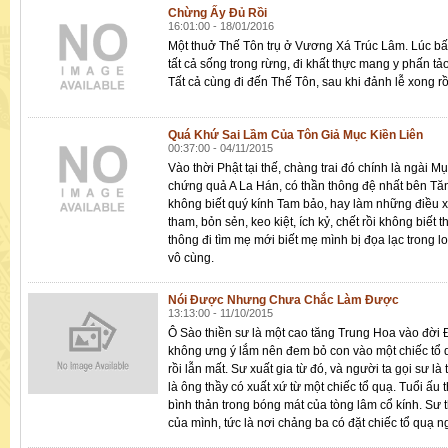
Chừng Ấy Ðủ Rồi
16:01:00 - 18/01/2016
Một thuở Thế Tôn trụ ở Vương Xá Trúc Lâm. Lúc bấ
tất cả sống trong rừng, đi khất thực mang y phấn tảo
Tất cả cùng đi đến Thế Tôn, sau khi đảnh lễ xong r
Quá Khứ Sai Lầm Của Tôn Giả Mục Kiền Liên
00:37:00 - 04/11/2015
Vào thời Phật tại thế, chàng trai đó chính là ngài M
chứng quả A La Hán, có thần thông đệ nhất bên Tăn
không biết quý kính Tam bảo, hay làm những điều x
tham, bỏn sẻn, keo kiệt, ích kỷ, chết rồi không biết
thông đi tìm mẹ mới biết mẹ mình bị đọa lạc trong lo
vô cùng.
Nói Được Nhưng Chưa Chắc Làm Được
13:13:00 - 11/10/2015
Ô Sào thiền sư là một cao tăng Trung Hoa vào đời
không ưng ý lắm nên đem bỏ con vào một chiếc tổ qu
rồi lẫn mất. Sư xuất gia từ đó, và người ta gọi sư là 
là ông thầy có xuất xứ từ một chiếc tổ quạ. Tuổi ấu 
bình thản trong bóng mát của tòng lâm cổ kính. Sư
của mình, tức là nơi chảng ba có đặt chiếc tổ quạ n