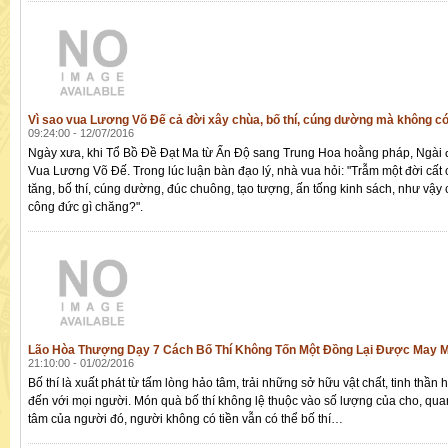
Vì sao vua Lương Võ Đế cả đời xây chùa, bố thí, cúng dường mà không c
09:24:00 - 12/07/2016
Ngày xưa, khi Tổ Bồ Ðề Ðạt Ma từ Ấn Ðộ sang Trung Hoa hoằng pháp, Ngài
Vua Lương Võ Ðế. Trong lúc luận bàn đạo lý, nhà vua hỏi: "Trẫm một đời cất 
tăng, bố thí, cúng dường, đúc chuông, tạo tượng, ấn tống kinh sách, như vậy
công đức gì chăng?".
Lão Hòa Thượng Dạy 7 Cách Bố Thí Không Tốn Một Đồng Lại Được May 
21:10:00 - 01/02/2016
Bố thí là xuất phát từ tấm lòng hảo tâm, trải những sở hữu vật chất, tinh thần h
đến với mọi người. Món quà bố thí không lệ thuộc vào số lượng của cho, quan
tâm của người đó, người không có tiền vẫn có thể bố thí…