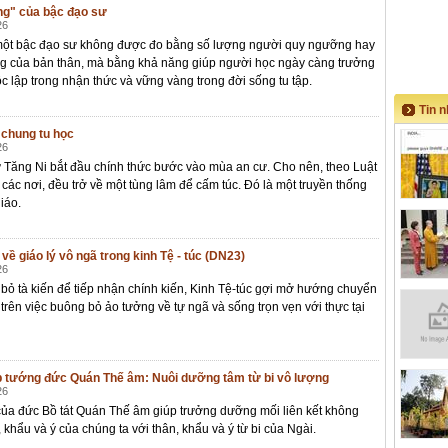
ng" của bậc đạo sư
26
ột bậc đạo sư không được đo bằng số lượng người quy ngưỡng hay
 của bản thân, mà bằng khả năng giúp người học ngày càng trưởng
độc lập trong nhận thức và vững vàng trong đời sống tu tập.
Tin 
 chung tu học
26
 Tăng Ni bắt đầu chính thức bước vào mùa an cư. Cho nên, theo Luật
 các nơi, đều trở về một tùng lâm để cấm túc. Đó là một truyền thống
iáo.
ề giáo lý vô ngã trong kinh Tệ - túc (DN23)
26
bỏ tà kiến để tiếp nhận chính kiến, Kinh Tệ-túc gợi mở hướng chuyển
trên việc buông bỏ ảo tưởng về tự ngã và sống trọn vẹn với thực tại
 tướng đức Quán Thế âm: Nuôi dưỡng tâm từ bi vô lượng
26
của đức Bồ tát Quán Thế âm giúp trưởng dưỡng mối liên kết không
, khẩu và ý của chúng ta với thân, khẩu và ý từ bi của Ngài.