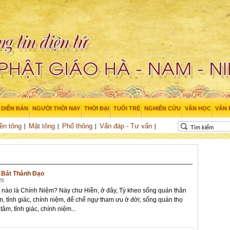
DIỄN ĐÀN
NGƯỜI THỜI NAY
THỜI ĐẠI
TUỔI TRẺ
NGHIÊN CỨU
VĂN HỌC
VĂN
ền tông
Mật tông
Phổ thông
Vấn đáp - Tư vấn
 Bát Thánh Đạo
26
 nào là Chính Niệm? Này chư Hiền, ở đây, Tỳ kheo sống quán thân
âm, tỉnh giác, chính niệm, để chế ngự tham ưu ở đời; sống quán thọ
 tâm, tỉnh giác, chính niệm...