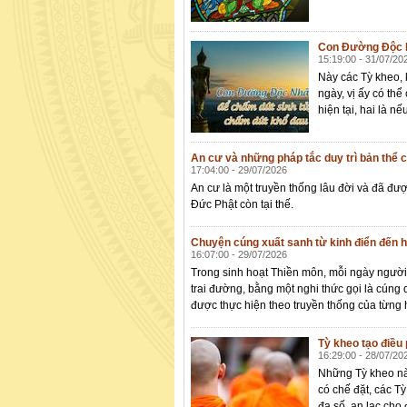
Con Đường Độc N
15:19:00 - 31/07/20
Này các Tỳ kheo, 
ngày, vị ấy có thể
hiện tại, hai là n
An cư và những pháp tắc duy trì bản thể 
17:04:00 - 29/07/2026
An cư là một truyền thống lâu đời và đã được
Đức Phật còn tại thế.
Chuyện cúng xuất sanh từ kinh điển đến h
16:07:00 - 29/07/2026
Trong sinh hoạt Thiền môn, mỗi ngày người 
trai đường, bằng một nghi thức gọi là cún
được thực hiện theo truyền thống của từng h
Tỳ kheo tạo điều
16:29:00 - 28/07/20
Những Tỳ kheo nào
có chế đặt, các T
đa số, an lạc cho đ