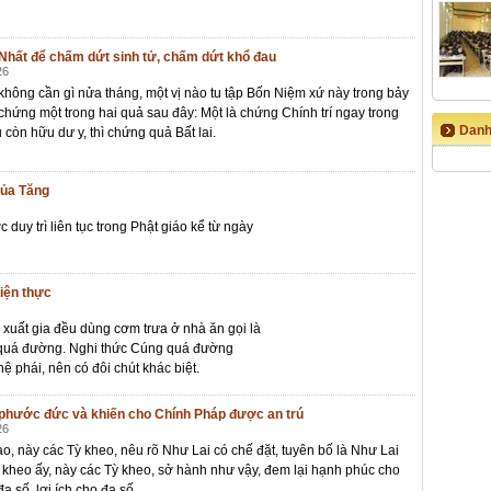
hất để chấm dứt sinh tử, chấm dứt khổ đau
26
không cần gì nửa tháng, một vị nào tu tập Bốn Niệm xứ này trong bảy
 chứng một trong hai quả sau đây: Một là chứng Chính trí ngay trong
Danh
ếu còn hữu dư y, thì chứng quả Bất lai.
của Tăng
 duy trì liên tục trong Phật giáo kể từ ngày
iện thực
xuất gia đều dùng cơm trưa ở nhà ăn gọi là
g quá đường. Nghi thức Cúng quá đường
ệ phái, nên có đôi chút khác biệt.
 phước đức và khiến cho Chính Pháp được an trú
26
, này các Tỳ kheo, nêu rõ Như Lai có chế đặt, tuyên bố là Như Lai
ỳ kheo ấy, này các Tỳ kheo, sở hành như vậy, đem lại hạnh phúc cho
a số, lợi ích cho đa số...