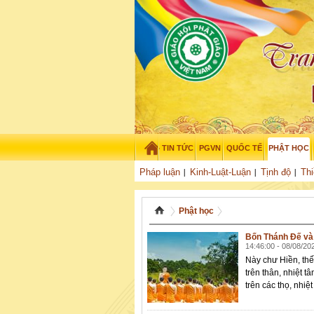
TIN TỨC
PGVN
QUỐC TẾ
PHẬT HỌC
Chủ nhật - 9/08/2026
–
07
:
43
:
15
Pháp luận
Kinh-Luật-Luận
Tịnh độ
Thi
Phật học
Bốn Thánh Đế và
14:46:00 - 08/08/20
Này chư Hiền, thế
trên thân, nhiệt t
trên các thọ, nhiệt