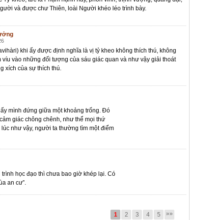
gười và được chư Thiên, loài Người khéo léo trình bày.
tưởng
26
ihàri) khi ấy được định nghĩa là vị tỷ kheo không thích thú, không
víu vào những đối tượng của sáu giác quan và như vậy giải thoát
ng xích của sự thích thú.
 thấy mình đứng giữa một khoảng trống. Đó
 cảm giác chông chênh, như thể mọi thứ
úc như vậy, người ta thường tìm một điểm
 trình học đạo thì chưa bao giờ khép lại. Có
ùa an cư”.
»»
1
2
3
4
5