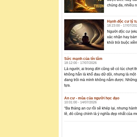
chúng đa, nhiều n
Hạnh độc cư lý 
18:23:00 - 17/07/20
Người độc cư (ekav
xác nhận hay bám 
khỏi trói buộc xiề
Sức mạnh của tín tâm
18:12:00 - 17/07/2026
Là người, ai trong đời cũng sẽ có lúc chợt
không hẳn là khổ đau dữ dội, nhưng là một
đang trôi mà mình không nắm được. Những l
tựa.
An cư - mùa của người học đạo
10:01:00 - 14/07/2026
“Ba tháng an cư rồi sẽ khép lại, nhưng hành
lẽ, đó cũng chính là ý nghĩa đẹp nhất của m