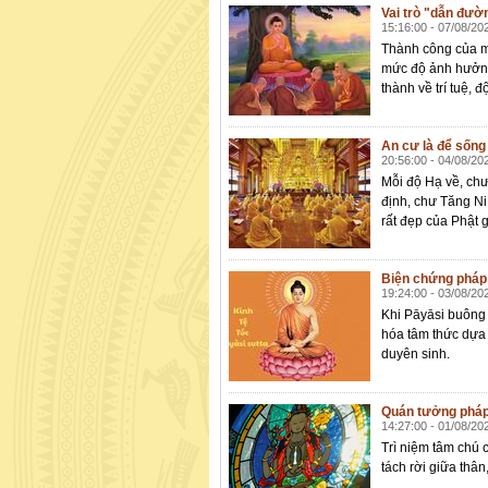
Vai trò "dẫn đườ
15:16:00 - 07/08/20
Thành công của m
mức độ ảnh hưởng
thành về trí tuệ, 
An cư là để sống
20:56:00 - 04/08/20
Mỗi độ Hạ về, chư
định, chư Tăng Ni
rất đẹp của Phật g
Biện chứng pháp v
19:24:00 - 03/08/20
Khi Pāyāsi buông 
hóa tâm thức dựa 
duyên sinh.
Quán tưởng pháp
14:27:00 - 01/08/20
Trì niệm tâm chú 
tách rời giữa thân