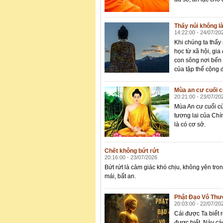
Thấy núi không là
14:22:00 - 24/07/20
Khi chúng ta thấy 
học từ xã hội, gia
con sông nơi bến 
của tập thể cộng 
Mùa an cư cuối 
20:21:00 - 23/07/20
Mùa An cư cuối cù
tương lai của Chí
là có cơ sở.
Chết không bứt rứt
20:16:00 - 23/07/2026
Bứt rứt là cảm giác khó chịu, không yên tr
mái, bất an.
Phật Đạo Vô Th
20:03:00 - 22/07/20
Cái được Ta biết r
được biết. Này cá