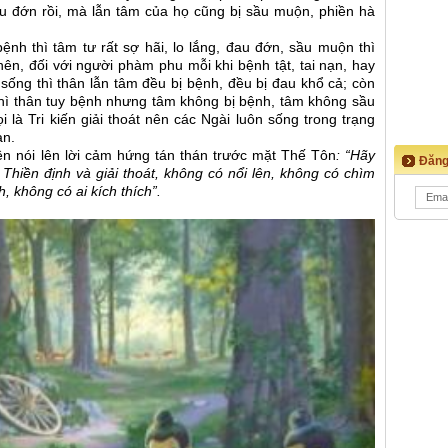
au đớn rồi, mà lẫn tâm của họ cũng bị sầu muộn, phiền hà
nh thì tâm tư rất sợ hãi, lo lắng, đau đớn, sầu muộn thì
n, đối với người phàm phu mỗi khi bệnh tật, tai nạn, hay
sống thì thân lẫn tâm đều bị bệnh, đều bị đau khổ cả; còn
thì thân tuy bệnh nhưng tâm không bị bệnh, tâm không sầu
i là Tri kiến giải thoát nên các Ngài luôn sống trong trạng
àn.
n nói lên lời cảm hứng tán thán trước mặt Thế Tôn
: “Hãy
Đăng
hiền định và giải thoát, không có nổi lên, không có chìm
 không có ai kích thích”.