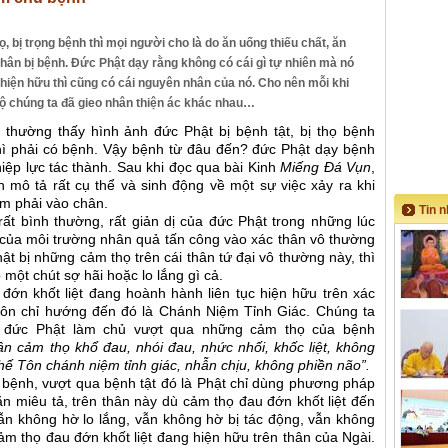
, bị trọng bệnh thì mọi người cho là do ăn uống thiếu chất, ăn
hân bị bệnh. Đức Phật dạy rằng không có cái gì tự nhiên mà nó
 hiện hữu thì cũng có cái nguyên nhân của nó. Cho nên mỗi khi
độ chúng ta đã gieo nhân thiện ác khác nhau…
 thường thấy hình ảnh đức Phật bị bệnh tật, bị thọ bệnh
hì phải có bệnh. Vậy bệnh từ đâu đến? đức Phật dạy bệnh
iệp lực tác thành. Sau khi đọc qua bài Kinh
Miếng Đá Vụn
,
 mô tả rất cụ thể và sinh động về một sự việc xảy ra khi
m phải vào chân.
Tin 
rất bình thường, rất giản dị của đức Phật trong những lúc
của môi trường nhân quả tấn công vào xác thân vô thường
t bị những cảm thọ trên cái thân tứ đại vô thường này, thì
một chút sợ hãi hoặc lo lắng gì cả.
đớn khốt liệt đang hoành hành liên tục hiện hữu trên xác
Tôn chỉ hướng đến đó là Chánh Niệm Tỉnh Giác. Chúng ta
 đức Phật làm chủ vượt qua những cảm thọ của bệnh
n cảm thọ khổ đau, nhói đau, nhức nhối, khốc liệt, không
hế Tôn chánh niệm tỉnh giác, nhẫn chịu, không phiền não”.
ệnh, vượt qua bệnh tật đó là Phật chỉ dùng phương pháp
 miêu tả, trên thân này dù cảm thọ đau đớn khốt liệt đến
ẫn không hờ lo lắng, vẫn không hờ bị tác động, vẫn không
ảm thọ đau đớn khốt liệt đang hiện hữu trên thân của Ngài.