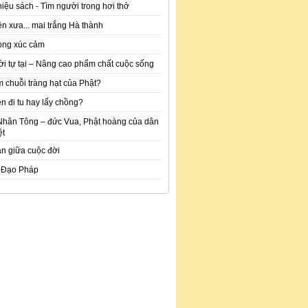
hiệu sách - Tìm người trong hơi thở
n xưa... mai trắng Hà thành
òng xúc cảm
ời tự tại – Nâng cao phẩm chất cuộc sống
m chuỗi tràng hạt của Phật?
n đi tu hay lấy chồng?
Nhân Tông – đức Vua, Phật hoàng của dân
ệt
an giữa cuộc đời
 Đạo Pháp