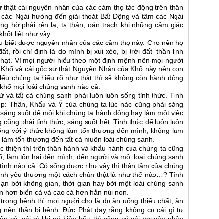
 thật cái nguyên nhân của các cảm thọ tác động trên thân
 các Ngài hướng đến giải thoát Bất Động và tâm các Ngài
g hờ phải rên la, ta thán, oán trách khi những cảm giác
hốt liệt như vậy.
u biết được nguyên nhân của các cảm thọ này. Cho nên họ
t, rồi chỉ định là do mình bị xui xẻo, bị trời đất, thần linh
phạt. Vì mọi người hiểu theo một định mệnh nên mọi người
a Khổ và cái gốc sự thật Nguyên Nhân của Khổ này nên con
Nếu chúng ta hiểu rõ như thật thì sẽ không còn hành động
khổ mọi loài chúng sanh nào cả.
ử và tất cả chúng sanh phải luôn luôn sống tỉnh thức. Tỉnh
ệp: Thân, Khẩu và Ý của chúng ta lúc nào cũng phải sáng
t sáng suốt để mỗi khi chúng ta hành động hay làm một việc
g cũng phải tỉnh thức, sáng suốt hết. Tỉnh thức để luôn luôn
 sống với ý thức không làm tổn thương đến mình, không làm
 làm tổn thương đến tất cả muôn loài chúng sanh.
ức thiện thì trên thân hành và khẩu hành của chúng ta cũng
, làm tổn hại đến mình, đến người và một loại chúng sanh
 tình nào cả. Có sống được như vậy thì thân tâm của chúng
 tình yêu thương một cách chân thật là như thế nào…? Tình
ạn bởi không gian, thời gian hay bởi một loài chúng sanh
n hơn biển cả và cao cả hơn hẳn núi non.
 trọng bệnh thì mọi người cho là do ăn uống thiếu chất, ăn
 nên thân bị bệnh. Đức Phật dạy rằng không có cái gì tự
n cả, cái gì khi nó hiện hữu thì cũng có cái nguyên nhân