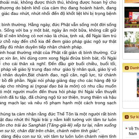
thoải mái, không được thích thú, không được hoan hỷ cho
 thương do bệnh khổ của cảm thọ đang hoành hành, đang
 giác đau nhứt, nhứt nhối đến độ khốt liệt khi bị trọng bệnh
t bình thường. Hằng ngày, đức Phật vẫn sống một đời sống
. Sống với ba y một bát, ngày ăn một bữa, không cất giữ
ất sĩ nên không có nơi nào là chùa, tịnh xá, để Ngài làm trú
từ chỗ này đến chỗ kia để đem giáo pháp giác ngộ sự thật
đầy đủ nhân duyên tiếp nhận chánh pháp.
nh hoạt thường nhật của Phật rất giản dị bình thường. Cứ
ực xin ăn, khi dùng cơm xong Ngài đirửa bình bát, rồi Ngài
 cho cái thân xả nghĩ. Đến đầu giờ buổi chiều, buổi tối,
Danh
pháp về giáo lý trung đạo như giáo lý nhân quả, giáo lý vô
ị nhân duyên,Bát chánh đạo, ngũ căn, ngũ lực, tứ chánh
y bồ đề phần. Ngài nói pháp giảng dạy cho các hàng đệ tử
pháp cho những ai (
ngoại đạo bà la môn
) có nhu cầu muốn
ó một người muốn đến thưa hỏi pháp thì Ngài vẫn thuyết
nh đã tu tập, đã chứng ngộ từ sơ thiện, trung thiện và hậu
 ràng mạch lạc và nêu rõ phạm hạnh một cách trong sạch
 chúng ta cảm nhận rằng đức Thế Tôn là một người rất bình
Sự ki
ật đau nhứt thì Ngài trải y nằm kiết tường với tâm tư luôn
ôn cho trải áo Sanghàti (Tăng-già-lê) xếp tư lại, nằm xuống
Về Th
 sư tử, chân đặt trên chân, chánh niệm tỉnh giác”
.
Nam
áng điệu con sư tử, với tâm tư luôn luôn chánh niệm tỉnh