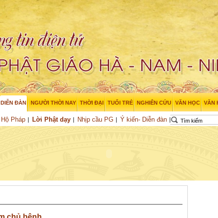
DIỄN ĐÀN
NGƯỜI THỜI NAY
THỜI ĐẠI
TUỔI TRẺ
NGHIÊN CỨU
VĂN HỌC
VĂN
Hộ Pháp
Lời Phật dạy
Nhịp cầu PG
Ý kiến- Diễn đàn
m chủ bệnh