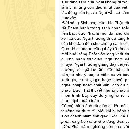
Tuy rằng tâm của Ngài không được 
lắm vì những cơn đau nhứt của vết
tác động liên tục và Ngài vẫn có cảm
như vậy.
Đời sống Sinh hoạt của đức Phật rấ
rất Phạm hạnh trong sạch hoàn toàn
tiền bạc, đức Phật là một du tăng kh
xứ lâu dài, Ngài thường đi du tăng 
của khổ đau đến cho chúng sanh có 
Qua đó chúng ta cũng thấy rõ ràngsi
mỗi buổi sáng Phật vào làng khất th
đi kinh hành thư giản, nghĩ ngơi để
khuya. Ngài thường giảng dạy thuyết 
thường vô ngã,Tứ Diệu đế, thập nh
cần, tứ như ý túc, tứ niệm xứ và bả
xuất gia, cư sĩ tại gia hoặc thuyết 
nghe pháp hoặc chất vấn, cho dù c
pháp. Đức Phật thuyết những pháp mì
thiện trình bày đầy đủ ý nghĩa rõ
thanh tịnh hoàn toàn.
Có một hình ảnh rất giản dị đến nỗi
thường và thực tế. Mỗi khi bị bệnh t
luôn chánh niệm tỉnh giác
“Rồi Thế T
phía hông bên phải như dáng điệu con
Đức Phật nằm nghiêng bên phải với d