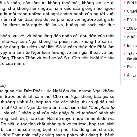
i cả thân, còn tâm tư không thoáimái, không an lạc gì
Giới t
ờng, chứ không nằm ngửa, nằm kiểu sấp giống như người
Chuyệ
g là một trong những oai nghi chánh hạnh của người xuất
 nằm rất kín đáo, đẹp đẽ, và phù hợp với người xuất gia tu
Đôi d
i lên được một người đã lìa xa, buông bỏ sạch các dục
108 L
hẫn, vui vẻ, và bằng lòng đón nhận cái đau đớn của thân
Ai trộ
 như vậy tâm Ngài không hờ phiền não, không hờ sân si,
Em nê
ác đang đau đớn khốt liệt. Đó là cách thức đức Phật làm
vậy mà tâm tư Ngài luôn hướng về tâm giải thoát vô lậu.
Trần 
t Động, Thanh Thản và An Lạc Vô Sự. Cho nên Ngài lúc nào
tộc Vi
trò của mình.
Bình 
Ăn và
 cú)
 lạc quan của Đức Phật. Lúc Ngài ốm đau nhưng Ngài không
iận trước bệnh tật, cảm thọ. Cho nên Ngài không bao giờ sợ
 thường sinh diệt, hợp tan của các pháp, thì có gì đâu mà
h tật
?
Chính Ngài đã hiểu tính chất sinh diệt
“Các pháp tự
.
Mà cái “
nhân quả của các pháp là vô thường”
,bệnh tật
ờng, sinh diệt, hợp tan. Nếu đủ duyên hợp thì bệnh đến và
 Do hiểu được tính chất nhân quả vô thường, hợp tan, sinh
bị cảm thọ của trọng bệnh chi phối, tác động làm cho sầu
khi đức Phật nhìn thấy chúng sanh phàm phu đang bị bệnh