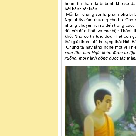
hoạn, thì thân đã bị bệnh khổ sở đ
bởi bệnh tật luôn.
Mỗi lần chúng sanh, phàm phu bị bệ
Ngài thấy cảm thương cho họ. Cho nê
những chuyện rủi ro đến trong cuộc 
đối với đức Phật và các bậc Thánh 
khổ. Nhờ có trí tuệ, đức Phật còn gọ
thái giải thoát, đó là trạng thái Niết B
Chúng ta hãy lắng nghe một vị Thiê
xem tâm của Ngài khéo được tu tập T
xuống, mọi hành động được tác thành,