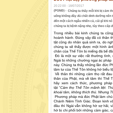
20:22:00 - 18/07/2017
(PGNĐ) -
Chúng ta thấy mỗi khi bị cảm thọ
uống không đầy đủ chất dinh dưỡng nên t
đến một cách ngẫu nhiên cả, cái gì khi nó
chúng ta bị bệnh nặng nhẹ, tùy theo cấp 
Trong nhiều bài kinh chúng ta cũng
hoành hành. Đúng vậy đã có thân t
tật cũng do nhân quả sinh ra, do ngh
chúng ta sẽ thấy được một hình ảnh
chân của Thế Tôn bị miếng đá bể đâ
Đó là một sự việc rất thường tình, 
Ngài bị những chướng ngại ác pháp 
này. Chúng ta thấy những lần đức Phậ
tâm tư của Thế Tôn không hờ biểu lộ 
Về thân thì những cảm thọ rất đau 
thân của Phật, mà về tâm thì Thế 
hãy xem cách thức, phương pháp
tật “
Cảm thọ Thế Tôn mãnh liệt. Thâ
khoái tâm, không thích thú. Nhưng T
Phương pháp mà đức Phật làm chủ b
Chánh Niệm Tỉnh Giác. Đoạn kinh văn
đâu thì Ngài vẫn không hờ sợ hãi, v
hờ bị chi phối bởi những cảm giác, c