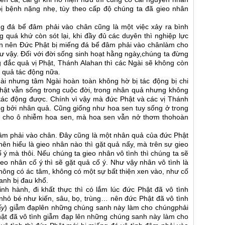
bị bệnh nặng nhẹ, tùy theo cấp độ chúng ta đã gieo nhân
ng đá bể đâm phải vào chân cũng là một việc xảy ra bình
 quá khứ còn sót lại, khi đầy đủ các duyên thì nghiệp lực
ến nên Đức Phật bị miếng đá bể đâm phải vào chânlàm cho
ư vậy. Đối với đời sống sinh hoạt hằng ngày,chúng ta đừng
 đắc quả vị Phật, Thánh Alahan thì các Ngài sẽ không còn
 quả tác động nữa.
ài nhưng tâm Ngài hoàn toàn không hờ bị tác động bị chi
Phật vẫn sống trong cuộc đời, trong nhân quả nhưng không
 tác động được. Chính vì vậy mà đức Phật và các vị Thánh
g bởi nhân quả. Cũng giống như hoa sen tuy sống ở trong
m cho ô nhiễm hoa sen, mà hoa sen vẫn nở thơm thohoàn
âm phải vào chân. Đây cũng là một nhân quả của đức Phật
nên hiểu là gieo nhân nào thì gặt quả nấy, mà trên sự gieo
 ý mà thôi. Nếu chúng ta gieo nhân vô tình thì chúng ta sẽ
ieo nhân cố ý thì sẽ gặt quả cố ý. Như vậy nhân vô tình là
hông có ác tâm, không có một sự bất thiện xen vào, như cố
anh bị đau khổ.
nh hành, đi khất thực thì có lắm lúc đức Phật đã vô tình
hỏ bé như kiến, sâu, bọ, trùng… nên đức Phật đã vô tình
ấy
) giẫm đạplên những chúng sanh này làm cho chúngphải
hật đã vô tình giẫm đạp lên những chúng sanh này làm cho