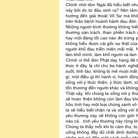
Chính nhờ tâm Ngài đã hiểu biết như
này bởi do từ đâu sinh ra? Nên tâm
hướng đến giải thoát Vô Sự mà khôn
trên thân bệnh hoành hành đau đớn k
Những người bình thường không hiể
thường oán trách, than phiền trách đấ
hay một đáng tối cao nào đó trừng 
không hiểu được cái gốc sự thật củ
người khổ đau triền miên mãi mãi. 
làm khổ mình, làm khổ người và làm 
Chính vì thế đức Phật dạy hàng đệ t
thức ở đây là chỉ cho ba hành nghi
suốt, tỉnh táo, không bị mê muội mấ
gì, một điều gì thì hành vi, hành độn
sống với ý thức thiện, ý thức lành,
tổn thương đến người khác và không
Thật vậy, khi chúng ta sống với ý th
sẽ hoàn thiện không còn làm đau khổ
hữu tình hay một loại chúng sanh vô
ta sẽ hiểu biết nhận ra và sống với
yêu thương này sẽ không còn giới h
nào cả…tình yêu thương này rộng lớ
Chúng ta thấy mỗi khi bị cảm thọ, bị
uống không đầy đủ chất dinh dưỡng
nhiên mà nó đến một cách ngẫu nhiê