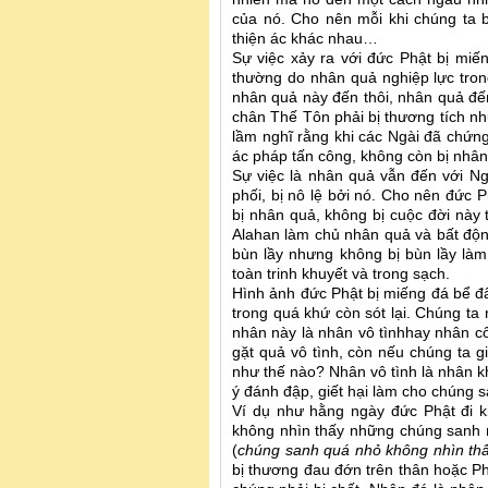
của nó. Cho nên mỗi khi chúng ta 
thiện ác khác nhau…
Sự việc xảy ra với đức Phật bị miế
thường do nhân quả nghiệp lực trong
nhân quả này đến thôi, nhân quả đ
chân Thế Tôn phải bị thương tích nh
lầm nghĩ rằng khi các Ngài đã chứng
ác pháp tấn công, không còn bị nhân
Sự việc là nhân quả vẫn đến với Ng
phối, bị nô lệ bởi nó. Cho nên đức 
bị nhân quả, không bị cuộc đời này
Alahan làm chủ nhân quả và bất độn
bùn lầy nhưng không bị bùn lầy là
toàn trinh khuyết và trong sạch.
Hình ảnh đức Phật bị miếng đá bể đ
trong quá khứ còn sót lại. Chúng ta 
nhân này là nhân vô tìnhhay nhân cố
gặt quả vô tình, còn nếu chúng ta g
như thế nào? Nhân vô tình là nhân k
ý đánh đập, giết hại làm cho chúng s
Ví dụ như hằng ngày đức Phật đi ki
không nhìn thấy những chúng sanh n
(
chúng sanh quá nhỏ không nhìn th
bị thương đau đớn trên thân hoặc P