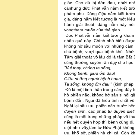
giác. Cho dù bị đớn đau, nhứt nhố
cảnhưng đức Phật vẫn nằm kiết tư
phàm phu. Dáng điệu nằm kiết tườn
gia, dáng nằm kiết tường là một kiểu
hành giải thoát, dáng nằm này nó
vọngtham muốn của thế gian.
Đức Phật vẫn nằm kiết tường kham n
nhân quả này. Chính nhờ hiểu được
không hờ sầu muộn với những cảm gi
chủ bệnh, vượt qua bệnh khổ. Nhờ 
Tâm giải thoát vô lậu đó là tâm Bấ
cũng thường xuyên răn dạy cho học 
"Vui thay, chúng ta sống,
Không bệnh, giữa ốm đau!
Giữa những người bệnh hoạn,
Ta sống, không ốm đau
." (kinh pháp
Đó là một tinh thần trong sáng đầy
hờ phiền não, không hờ sân si nổi g
bệnh đến. Ngài đã hiểu tính chất vô
Ngài lại sầu ưu, phiền não trước bện
duyên sinh, các pháp tự duyên diệt”
cũng là một trong những pháp vô thư
nếu hết duyên hợp thì bệnh cũng đi.
diệt như vậy,tâm tư Đức Phật không 
ưu, khổ sở, phiền hà chi cả. Còn 