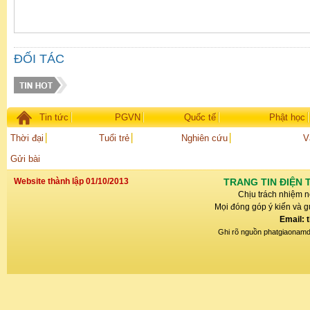
ĐỐI TÁC
Tin tức
PGVN
Quốc tế
Phật học
Thời đại
Tuổi trẻ
Nghiên cứu
V
Gửi bài
Website thành lập 01/10/2013
TRANG TIN ĐIỆN 
Chịu trách nhiệm n
Mọi đóng góp ý kiến và gử
Email: 
Ghi rõ nguồn phatgiaonamdin