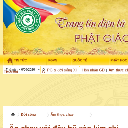
TIN TỨC
PGVN
QUỐC TẾ
PHẬT HỌC
Thứ năm - 6/08/2026
–
06
:
27
:
46
PG & đời sống XH
Hôn nhân GĐ
Ẩm thực c
THỜI ĐẠI
TUỔI TRẺ
NGHIÊN CỨU
GỬI BÀI
Đời sống
Ẩm thực chay