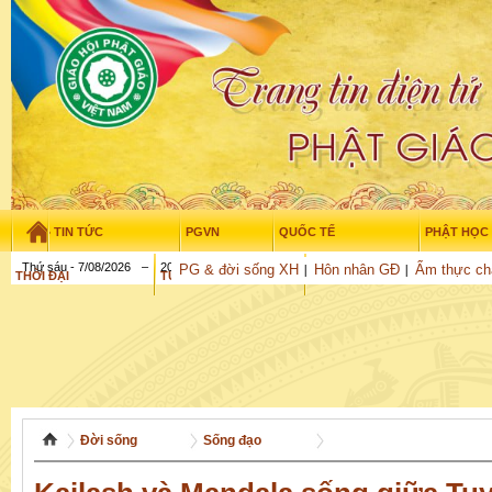
TIN TỨC
PGVN
QUỐC TẾ
PHẬT HỌC
Thứ sáu - 7/08/2026
–
20
:
43
:
23
PG & đời sống XH
Hôn nhân GĐ
Ẩm thực ch
THỜI ĐẠI
TUỔI TRẺ
NGHIÊN CỨU
GỬI BÀI
Đời sống
Sống đạo