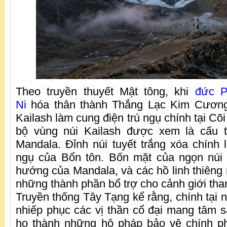
Theo truyền thuyết Mật tông, khi
đức P
Ni
hóa thân thành Thắng Lạc Kim Cương
Kailash làm cung điện trú ngụ chính tại C
bộ vùng núi Kailash được xem là cấu t
Mandala. Đỉnh núi tuyết trắng xóa chính l
ngụ của Bổn tôn. Bốn mặt của ngọn núi
hướng của Mandala, và các hồ linh thiêng
những thành phần bổ trợ cho cảnh giới than
Truyền thống Tây Tạng kể rằng, chính tại 
nhiếp phục các vị thần cổ đại mang tâm 
họ thành những hộ pháp bảo vệ chính ph