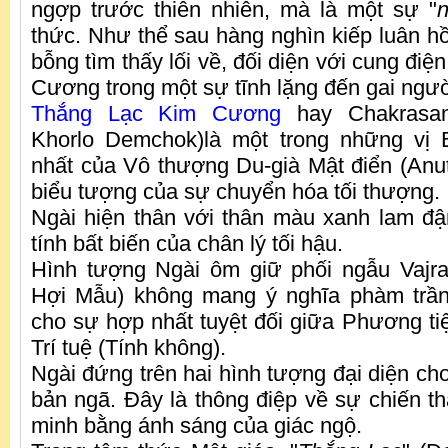
ngợp trước thiên nhiên, mà là một sự "
n
thức. Như thể sau hàng nghìn kiếp luân hồ
bỗng tìm thấy lối về, đối diện với cung đi
Cương trong một sự tĩnh lặng đến gai ngườ
Thắng Lạc Kim Cương
hay Chakrasam
Khorlo Demchok)là một trong những vị 
nhất của Vô thượng Du-già Mật điển (Anutt
biểu tượng của sự chuyển hóa tối thượng.
Ngài hiện thân với thân màu xanh lam đ
tính bất biến của chân lý tối hậu.
Hình tượng Ngài ôm giữ phối ngẫu Vajr
Hợi Mẫu) không mang ý nghĩa phàm trần
cho sự hợp nhất tuyệt đối giữa Phương tiệ
Trí tuệ (Tính không).
Ngài đứng trên hai hình tượng đại diện ch
bản ngã. Đây là thông điệp về sự chiến th
minh bằng ánh sáng của giác ngộ.