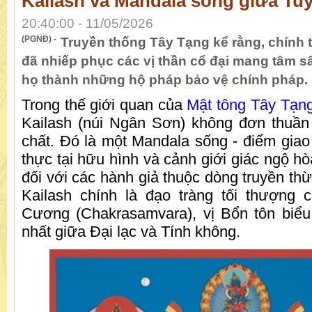
Kailash và Mandala sống giữa Tuy
20:40:00 - 11/05/2026
(PGNĐ) -
Truyền thống Tây Tạng kể rằng, chính 
đã nhiếp phục các vị thần cổ đại mang tâm 
họ thành những hộ pháp bảo vệ chính pháp.
Trong thế giới quan của
Mật tông Tây Tạn
Kailash (núi Ngân Sơn) không đơn thuần
chất. Đó là một Mandala sống - điểm giao 
thực tại hữu hình và cảnh giới giác ngộ hò
đối với các hành giả thuộc dòng truyền th
Kailash chính là đạo tràng tối thượng
Cương (Chakrasamvara), vị Bổn tôn biể
nhất giữa Đại lạc và Tính không.