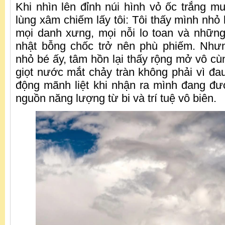
Khi nhìn lên đỉnh núi hình vỏ ốc trắng mu
lùng xâm chiếm lấy tôi: Tôi thấy mình nhỏ
mọi danh xưng, mọi nỗi lo toan và nhữn
nhật bỗng chốc trở nên phù phiếm. Nhưn
nhỏ bé ấy, tâm hồn lại thấy rộng mở vô cù
giọt nước mắt chảy tràn không phải vì đa
động mãnh liệt khi nhận ra mình đang đ
nguồn năng lượng từ bi và trí tuệ vô biên.