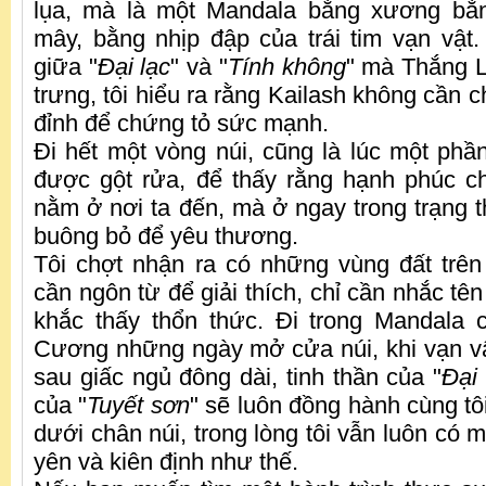
lụa, mà là một Mandala bằng xương bằng
mây, bằng nhịp đập của trái tim vạn vật
giữa "
Đại lạc
" và "
Tính không
" mà Thắng 
trưng, tôi hiểu ra rằng Kailash không cần c
đỉnh để chứng tỏ sức mạnh.
Đi hết một vòng núi, cũng là lúc một phần
được gột rửa, để thấy rằng hạnh phúc c
nằm ở nơi ta đến, mà ở ngay trong trạng t
buông bỏ để yêu thương.
Tôi chợt nhận ra có những vùng đất trên
cần ngôn từ để giải thích, chỉ cần nhắc tên t
khắc thấy thổn thức. Đi trong Mandala
Cương những ngày mở cửa núi, khi vạn v
sau giấc ngủ đông dài, tinh thần của "
Đại 
của "
Tuyết sơn
" sẽ luôn đồng hành cùng t
dưới chân núi, trong lòng tôi vẫn luôn có m
yên và kiên định như thế.