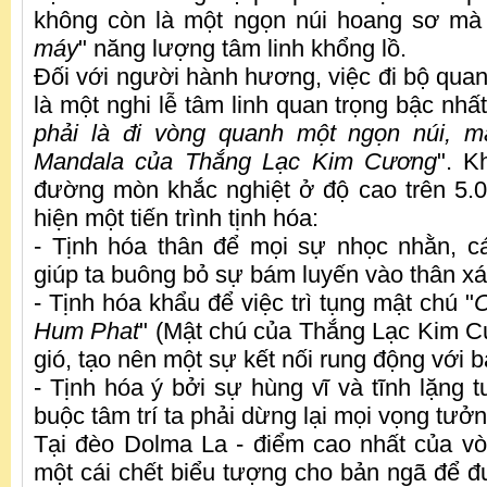
không còn là một ngọn núi hoang sơ mà 
máy
" năng lượng tâm linh khổng lồ.
Đối với người hành hương, việc đi bộ quan
là một nghi lễ tâm linh quan trọng bậc nhất
phải là đi vòng quanh một ngọn núi, mà
Mandala của Thắng Lạc Kim Cương
". K
đường mòn khắc nghiệt ở độ cao trên 5.
hiện một tiến trình tịnh hóa:
- Tịnh hóa thân để mọi sự nhọc nhằn, cá
giúp ta buông bỏ sự bám luyến vào thân xác
- Tịnh hóa khẩu để việc trì tụng mật chú "
Hum Phat
" (Mật chú của Thắng Lạc Kim C
gió, tạo nên một sự kết nối rung động với b
- Tịnh hóa ý bởi sự hùng vĩ và tĩnh lặng t
buộc tâm trí ta phải dừng lại mọi vọng tưởn
Tại đèo Dolma La - điểm cao nhất của vòn
một cái chết biểu tượng cho bản ngã để đượ