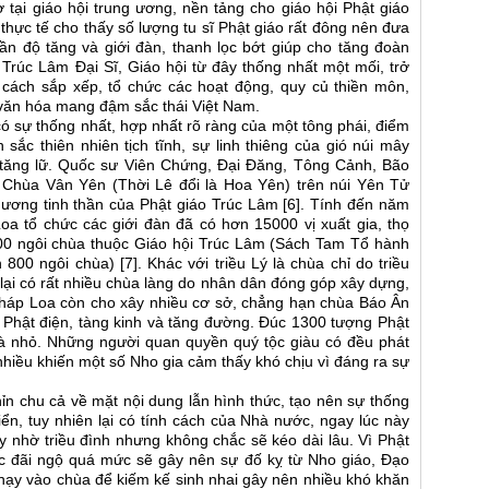
ơ tại giáo hội trung ương, nền tảng cho giáo hội Phật giáo
h thực tế cho thấy số lượng tu sĩ Phật giáo rất đông nên đưa
n độ tăng và giới đàn, thanh lọc bớt giúp cho tăng đoàn
 Trúc Lâm Đại Sĩ, Giáo hội từ đây thống nhất một mối, trở
cách sắp xếp, tổ chức các hoạt động, quy củ thiền môn,
 văn hóa mang đậm sắc thái Việt Nam.
có sự thống nhất, hợp nhất rõ ràng của một tông phái, điểm
 sắc thiên nhiên tịch tĩnh, sự linh thiêng của gió núi mây
 tăng lữ. Quốc sư Viên Chứng, Đại Đăng, Tông Cảnh, Bão
hùa Vân Yên (Thời Lê đổi là Hoa Yên) trên núi Yên Tử
hương tinh thần của Phật giáo Trúc Lâm [6]. Tính đến năm
a tổ chức các giới đàn đã có hơn 15000 vị xuất gia, thọ
100 ngôi chùa thuộc Giáo hội Trúc Lâm (Sách Tam Tổ hành
00 ngôi chùa) [7]. Khác với triều Lý là chùa chỉ do triều
 lại có rất nhiều chùa làng do nhân dân đóng góp xây dựng,
 Pháp Loa còn cho xây nhiều cơ sở, chẳng hạn chùa Báo Ân
Phật điện, tàng kinh và tăng đường. Đúc 1300 tượng Phật
và nhỏ. Những người quan quyền quý tộc giàu có đều phát
nhiều khiến một số Nho gia cảm thấy khó chịu vì đáng ra sự
hỉn chu cả về mặt nội dung lẫn hình thức, tạo nên sự thống
iển, tuy nhiên lại có tính cách của Nhà nước, ngay lúc này
ậy nhờ triều đình nhưng không chắc sẽ kéo dài lâu. Vì Phật
được đãi ngộ quá mức sẽ gây nên sự đố kỵ từ Nho giáo, Đạo
 chạy vào chùa để kiếm kế sinh nhai gây nên nhiều khó khăn