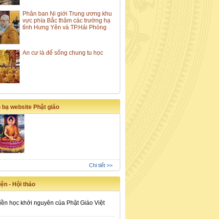
Phân ban Ni giới Trung ương khu
vực phía Bắc thăm các trường hạ
tỉnh Hưng Yên và TP.Hải Phòng
An cư là để sống chung tu học
 bạ website Phật giáo
Chi tiết >>
ện - Hội thảo
iền học khởi nguyên của Phật Giáo Việt