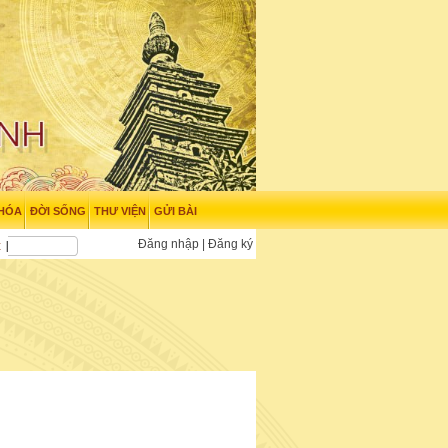
 HÓA
ĐỜI SỐNG
THƯ VIỆN
GỬI BÀI
Đăng nhập
|
Đăng ký
t