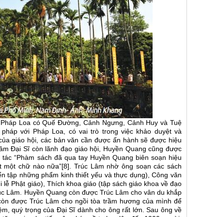
ủa Pháp Loa có Quế Đường, Cảnh Ngưng, Cảnh Huy và Tuệ
háp với Pháp Loa, có vai trò trong việc khảo duyệt và
của giáo hội, các bản văn cần được ấn hành sẽ được hiệu
Lâm Đại Sĩ còn lãnh đạo giáo hội, Huyền Quang cũng được
 tác “Phàm sách đã qua tay Huyền Quang biên soạn hiệu
ớt một chữ nào nữa”[8]. Trúc Lâm nhờ ông soạn các sách
n tập những phẩm kinh thiết yếu và thực dụng), Công văn
i lễ Phật giáo), Thích khoa giáo (tập sách giáo khoa về đạo
Trúc Lâm. Huyền Quang còn được Trúc Lâm cho vân du khắp
n còn được Trúc Lâm cho ngồi tòa trầm hương của mình để
iệm, quý trọng của Đại Sĩ dành cho ông rất lớn. Sau ông về