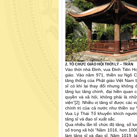
2. TỔ CHỨC GIÁO HỘI THỜI LÝ – TRẦN
Vào thời nhà Đinh, vua Đinh Tiên Ho
giáo. Vào năm 971, thiền sư Ngô 
tăng thống của Phật giáo Việt Nam b
sĩ có khi lại thay đổi nhưng không
tăng lục tăng chính, đại hiền quan c
quyền và xã hội, không phải là nhữ
viện”[2]. Nhiều vị tăng sĩ được các v
chính trị của cả nước như thiền s
Vua Lý Thái Tổ khuyến khích người d
tăng sĩ và đạo sĩ xuất sắc.
Qua nhiều lần tổ chức độ tăng, số lư
số trong xã hội “Năm 1016, hơn 100
làm tăng sĩ và đạo sĩ. Năm 1019, l