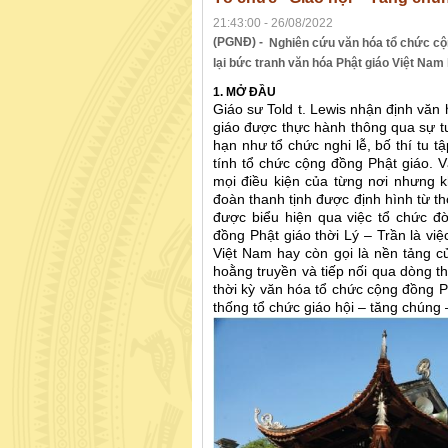
21:43:00 - 26/08/2022
(PGNĐ) -
Nghiên cứu văn hóa tổ chức cộn
lại bức tranh văn hóa Phật giáo Việt Nam h
1. MỞ ĐẦU
Giáo sư Told t. Lewis nhận định văn 
giáo được thực hành thông qua sự tu
hạn như tổ chức nghi lễ, bố thí tu t
tính tổ chức cộng đồng Phật giáo. 
mọi điều kiện của từng nơi nhưng 
đoàn thanh tịnh được định hình từ th
được biểu hiện qua việc tổ chức đ
đồng Phật giáo thời Lý – Trần là việ
Việt Nam hay còn gọi là nền tảng củ
hoằng truyền và tiếp nối qua dòng th
thời kỳ văn hóa tổ chức cộng đồng P
thống tổ chức giáo hội – tăng chúng 