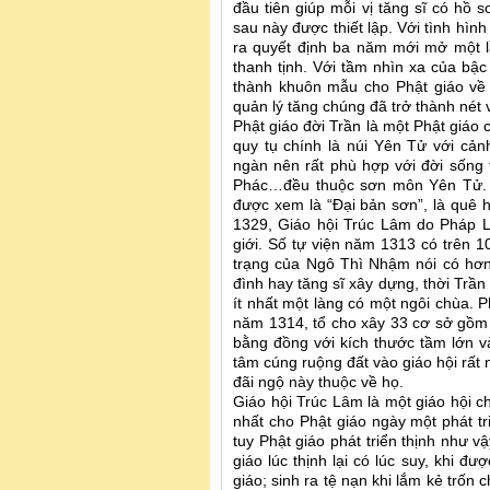
đầu tiên giúp mỗi vị tăng sĩ có hồ s
sau này được thiết lập. Với tình hìn
ra quyết định ba năm mới mở một lầ
thanh tịnh. Với tầm nhìn xa của bậc
thành khuôn mẫu cho Phật giáo về 
quản lý tăng chúng đã trở thành nét
Phật giáo đời Trần là một Phật giáo 
quy tụ chính là núi Yên Tử với cảnh
ngàn nên rất phù hợp với đời sống
Phác…đều thuộc sơn môn Yên Tử. C
được xem là “Đại bản sơn”, là quê 
1329, Giáo hội Trúc Lâm do Pháp Lo
giới. Số tự viện năm 1313 có trên 
trạng của Ngô Thì Nhậm nói có hơn 8
đình hay tăng sĩ xây dựng, thời Trần
ít nhất một làng có một ngôi chùa.
năm 1314, tổ cho xây 33 cơ sở gồm 
bằng đồng với kích thước tầm lớn 
tâm cúng ruộng đất vào giáo hội rất 
đãi ngộ này thuộc về họ.
Giáo hội Trúc Lâm là một giáo hội c
nhất cho Phật giáo ngày một phát tr
tuy Phật giáo phát triển thịnh như v
giáo lúc thịnh lại có lúc suy, khi 
giáo; sinh ra tệ nạn khi lắm kẻ trốn