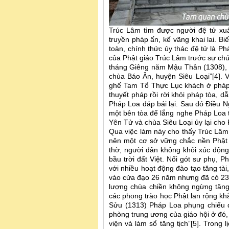
Trúc Lâm tìm được người đệ tử xuấ
truyền pháp ấn, kế vãng khai lai. B
toàn, chính thức ủy thác đệ tử là Ph
của Phật giáo Trúc Lâm trước sự chứ
tháng Giêng năm Mậu Thân (1308), Đ
chùa Báo Ân, huyện Siêu Loại”[4]. V
ghế Tam Tổ Thực Lục khách ở pháp
thuyết pháp rồi rời khỏi pháp tòa, d
Pháp Loa đáp bái lại. Sau đó Điều 
một bên tòa để lắng nghe Pháp Loa 
Yên Tử và chùa Siêu Loại ủy lại cho P
Qua việc làm này cho thấy Trúc Lâ
nên một cơ sở vững chắc nền Phật g
thờ, người dân không khỏi xúc động
bầu trời đất Việt. Nối gót sư phụ, 
với nhiều hoạt động đào tạo tăng tà
vào cửa đạo 26 năm nhưng đã có 23 
lượng chùa chiền không ngừng tăng 
các phong trào học Phật lan rộng kh
Sửu (1313) Pháp Loa phụng chiếu đ
phòng trung ương của giáo hội ở đó, 
viện và làm sổ tăng tịch”[5]. Trong 