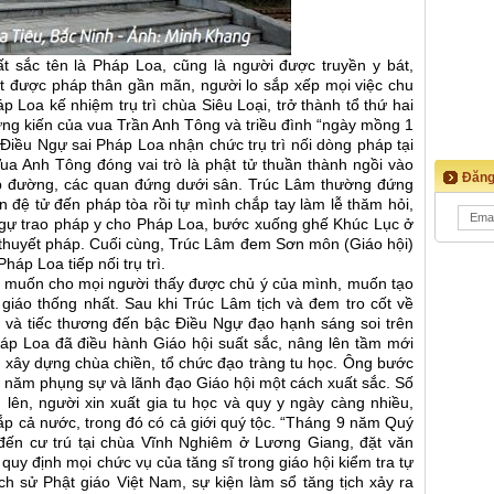
t sắc tên là Pháp Loa, cũng là người được truyền y bát,
iết được pháp thân gần mãn, người lo sắp xếp mọi việc chu
áp Loa kế nhiệm trụ trì chùa Siêu Loại, trở thành tổ thứ hai
ng kiến của vua Trần Anh Tông và triều đình “ngày mồng 1
iều Ngự sai Pháp Loa nhận chức trụ trì nối dòng pháp tại
ua Anh Tông đóng vai trò là phật tử thuần thành ngồi vào
Đăng
 đường, các quan đứng dưới sân. Trúc Lâm thường đứng
ẫn đệ tử đến pháp tòa rồi tự mình chắp tay làm lễ thăm hỏi,
Ngự trao pháp y cho Pháp Loa, bước xuống ghế Khúc Lục ở
thuyết pháp. Cuối cùng, Trúc Lâm đem Sơn môn (Giáo hội)
háp Loa tiếp nối trụ trì.
m muốn cho mọi người thấy được chủ ý của mình, muốn tạo
iáo thống nhất. Sau khi Trúc Lâm tịch và đem tro cốt về
 và tiếc thương đến bậc Điều Ngự đạo hạnh sáng soi trên
Pháp Loa đã điều hành Giáo hội suất sắc, nâng lên tầm mới
i, xây dựng chùa chiền, tổ chức đạo tràng tu học. Ông bước
năm phụng sự và lãnh đạo Giáo hội một cách xuất sắc. Số
lên, người xin xuất gia tu học và quy y ngày càng nhiều,
ắp cả nước, trong đó có cả giới quý tộc. “Tháng 9 năm Quý
ến cư trú tại chùa Vĩnh Nghiêm ở Lương Giang, đặt văn
quy định mọi chức vụ của tăng sĩ trong giáo hội kiểm tra tự
lịch sử Phật giáo Việt Nam, sự kiện làm sổ tăng tịch xảy ra