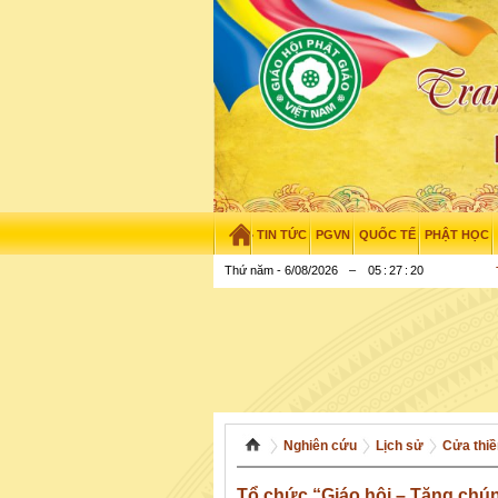
TIN TỨC
PGVN
QUỐC TẾ
PHẬT HỌC
Thứ năm - 6/08/2026
–
05
:
27
:
21
Nghiên cứu
Lịch sử
Cửa thiề
Tổ chức “Giáo hội – Tăng chún