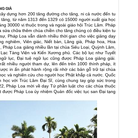
NG GIÀ
xây dựng hơn 200 tăng đường cho tăng, ni cả nước đến tu
ộ tăng, từ năm 1313 đến 1329 có 15000 người xuất gia học
oảng 30000 vị thuộc trong và ngoài giáo hội Trúc Lâm. Pháp
 sửa chữa thêm chùa chiền cho tăng chúng có điều kiện tu
 sự, Pháp Loa vẫn dành nhiều thời gian cho việc giảng dạy
ng nghiêm, Viên giác, Niết bàn, Lăng già, Pháp hoa, Hoa
, Pháp Loa giảng nhiều lần tại chùa Siêu Loại, Quỳnh Lâm,
Lạc Tàng Viện và Kiến Xương phủ. Các bộ lục như Tuyết
ngữ lục, Đại tuệ ngữ lục cũng được Pháp Loa giảng giải.
ất nhiều người tham dự, lên đến trên 1000 thính pháp, ít
ược in ấn phát hành rộng rãi nhờ các bản gỗ trữ tại chùa
học và nghiên cứu cho người học Phật khắp cả nước. Quốc
học với Trúc Lâm Đại Sĩ, cùng chung tay góp sức trong
22, Pháp Loa mời về dạy Tứ phần luật cho các chùa thuộc
t được Pháp Loa ủy nhiệm Quản đốc việc tục san Đại tạng