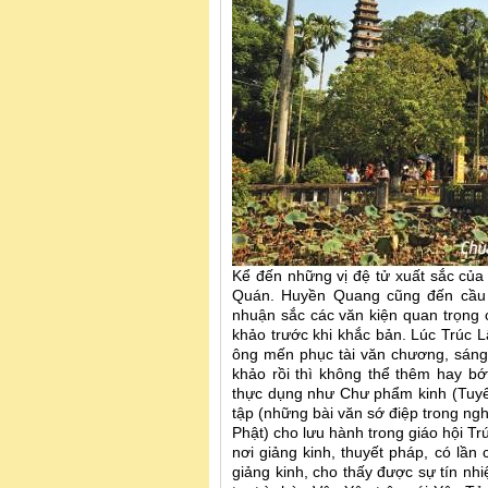
Kể đến những vị đệ tử xuất sắc c
Quán. Huyền Quang cũng đến cầu p
nhuận sắc các văn kiện quan trọng 
khảo trước khi khắc bản. Lúc Trúc 
ông mến phục tài văn chương, sáng
khảo rồi thì không thể thêm hay b
thực dụng như Chư phẩm kinh (Tuyể
tập (những bài văn sớ điệp trong ngh
Phật) cho lưu hành trong giáo hội 
nơi giảng kinh, thuyết pháp, có lầ
giảng kinh, cho thấy được sự tín nh