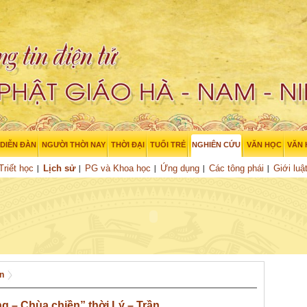
DIỄN ĐÀN
NGƯỜI THỜI NAY
THỜI ĐẠI
TUỔI TRẺ
NGHIÊN CỨU
VĂN HỌC
VĂN
Triết học
Lịch sử
PG và Khoa học
Ứng dụng
Các tông phái
Giới luậ
n
g – Chùa chiền” thời Lý – Trần