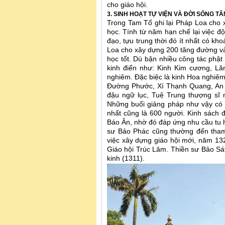
cho giáo hội.
3. SINH HOẠT TỰ VIỆN VÀ ĐỜI SỐNG TĂ
Trong Tam Tổ ghi lại Pháp Loa cho 
học. Tính từ năm hạn chế lại việc đ
đạo, tựu trung thời đó ít nhất có kh
Loa cho xây dựng 200 tăng đường và
học tốt. Dù bận nhiều công tác phật
kinh điển như: Kinh Kim cương, Lă
nghiêm. Đặc biệc là kinh Hoa nghiêm
Đường Phước, Xí Thạnh Quang, An 
đậu ngữ lục, Tuệ Trung thượng sĩ 
Những buổi giảng pháp như vậy có r
nhất cũng là 600 người. Kinh sách đ
Báo Ân, nhờ đó đáp ứng nhu cầu tu 
sư Bảo Phác cũng thường đến tham 
việc xây dựng giáo hội mới, năm 13
Giáo hội Trúc Lâm. Thiền sư Bảo Sá
kinh (1311).