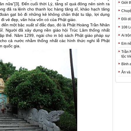
Giới t
ần nữa”[3]. Đến cuối thời Lý, tăng sĩ quá đông nên sinh ra
ng đã ra lệnh cho thanh lọc hàng tăng sĩ, khảo hạch tăng
Chuyệ
đoàn gạt bỏ đi những kẻ không chân thật tu tập, lợi dụng
Đôi d
t đi vẻ đẹp, văn hóa vốn có của Phật giáo.
 đến một bậc xuất sĩ đắc đạo, đó là Phật Hoàng Trần Nhân
108 L
Sĩ. Người đã xây dựng nền giáo hội Trúc Lâm thống nhất
hập thế. Năm 1299, ngài cho in bộ sách Phật giáo pháp sự
Ai trộ
 cho cả nước nhằm thống nhất các hình thức nghi lễ Phật
Em nê
àn quốc gia.
Trần 
tộc Vi
Bình 
Ăn và