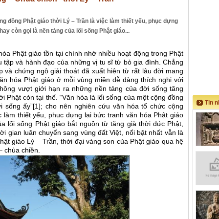
g đồng Phật giáo thời Lý – Trần là việc làm thiết yếu, phục dựng
ay còn gọi là nền tảng của lối sống Phật giáo...
hóa Phật giáo tồn tại chính nhờ nhiều hoạt động trong Phật
 tập và hành đạo của những vị tu sĩ từ bỏ gia đình. Chẳng
ập và chứng ngộ giải thoát đã xuất hiện từ rất lâu đời mang
Văn hóa Phật giáo ở mỗi vùng miền dễ dàng thích nghi với
không vượt giới hạn ra những nền tảng của đời sống tăng
ời Phật còn tại thế. “Văn hóa là lối sống của một cộng đồng
Tin 
ời sống ấy”[1]; cho nên nghiên cứu văn hóa tổ chức cộng
c làm thiết yếu, phục dựng lại bức tranh văn hóa Phật giáo
a lối sống Phật giáo bắt nguồn từ tăng già thời đức Phật,
ời gian luân chuyển sang vùng đất Việt, nổi bật nhất vẫn là
hật giáo Lý – Trần, thời đại vàng son của Phật giáo qua hệ
– chùa chiền.