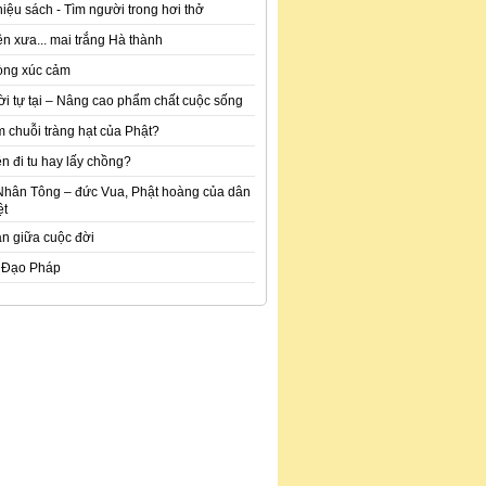
hiệu sách - Tìm người trong hơi thở
n xưa... mai trắng Hà thành
òng xúc cảm
ời tự tại – Nâng cao phẩm chất cuộc sống
m chuỗi tràng hạt của Phật?
n đi tu hay lấy chồng?
Nhân Tông – đức Vua, Phật hoàng của dân
ệt
an giữa cuộc đời
 Đạo Pháp