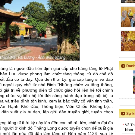
Danh
àng là người đầu tiên định giai cấp cho hàng tăng lữ Phật
Chân Lưu được phong làm chức tăng thống, từ đó chế độ
ắt đầu có từ đây. Qua đến thời Lý, giai cấp tăng sĩ và đạo
 đi ngoài quy chế từ nhà Đinh “Những chức vụ tăng thống,
ó giá trị về phương diện tổ chức giáo hội liên hệ tới chính
ng chức vụ liên hệ tới đời sống hành đạo trong nội bộ tu
ua và triều đình tôn kính, xem là bậc thầy cố vấn tinh thần,
ư Vạn Hạnh, Khô Đầu, Thông Biện, Viên Chiếu, Không Lộ…
ân xuất gia tu đạo, lập giới đàn truyền giới, tuyển chọn
Sự ki
ợng tăng sĩ thời kỳ này lên đến con số rất lớn, chiếm đại đa
Về Th
0 người ở kinh đô Thăng Long được tuyển chọn để xuất gia
Nam
ại một lần nữa độ dân làm tăng sĩ. Đến năm 1134, vua Lý