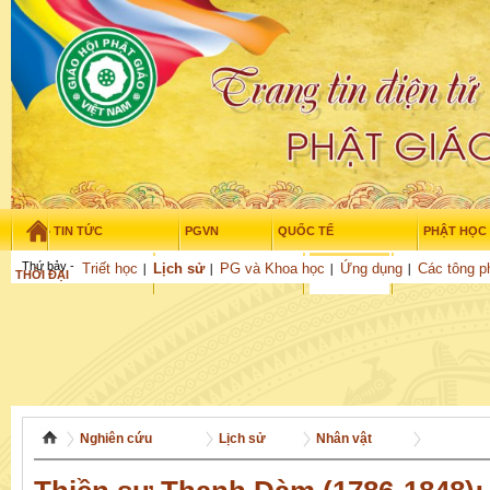
TIN TỨC
PGVN
QUỐC TẾ
PHẬT HỌC
Thứ bảy - 8/08/2026
–
11
:
17
:
59
Triết học
Lịch sử
PG và Khoa học
Ứng dụng
Các tông p
THỜI ĐẠI
TUỔI TRẺ
NGHIÊN CỨU
VĂN HỌC
GỬI BÀI
Nghiên cứu
Lịch sử
Nhân vật