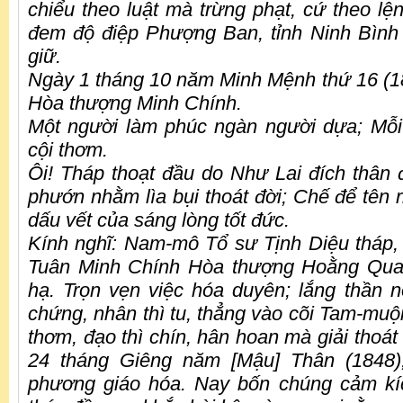
chiểu theo luật mà trừng phạt, cứ theo lệ
đem độ điệp Phượng Ban, tỉnh Ninh Bình
giữ.
Ngày 1 tháng 10 năm Minh Mệnh thứ 16 (18
Hòa thượng Minh Chính.
Một người làm phúc ngàn người dựa; Mỗ
cội thơm.
Ôi! Tháp thoạt đầu do Như Lai đích thân 
phướn nhằm lìa bụi thoát đời; Chế để tên r
dấu vết của sáng lòng tốt đức.
Kính nghĩ: Nam-mô Tổ sư Tịnh Diệu tháp
Tuân Minh Chính Hòa thượng Hoằng Quan
hạ. Trọn vẹn việc hóa duyên; lắng thần nơ
chứng, nhân thì tu, thẳng vào cõi Tam-muội 
thơm, đạo thì chín, hân hoan mà giải thoát
24 tháng Giêng năm [Mậu] Thân (1848)
phương giáo hóa. Nay bốn chúng cảm kíc