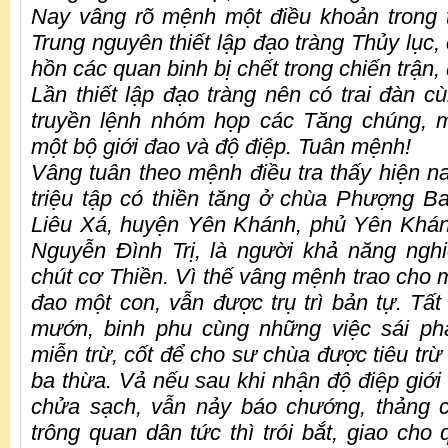
Nay vâng rõ mệnh một điều khoản trong t
Trung nguyên thiết lập đạo tràng Thủy lục, 
hồn các quan binh bị chết trong chiến trận,
Lần thiết lập đạo tràng nên có trai đàn c
truyền lệnh nhóm họp các Tăng chúng, 
một bộ giới đao và độ điệp. Tuân mệnh!
Vâng tuân theo mệnh điều tra thấy hiện na
triệu tập có thiền tăng ở chùa Phượng B
Liêu Xá, huyện Yên Khánh, phủ Yên Khánh
Nguyễn Đình Trị, là người khả năng nghiê
chút cơ Thiền. Vì thế vâng mệnh trao cho m
đao một con, vẫn được trụ trì bản tự. Tất
mướn, binh phu cùng những việc sái ph
miễn trừ, cốt để cho sư chùa được tiêu trừ
ba thừa. Vả nếu sau khi nhận độ điệp giới
chửa sạch, vẫn nảy báo chướng, thảng c
trông quan dân tức thì trói bắt, giao cho