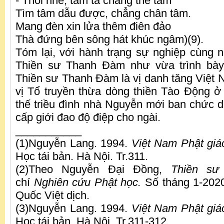
- Thôi nhé, tâm ta chẳng thể tầm
Tìm tâm dẫu được, chẳng chân tâm.
Mang đèn xin lửa thêm điên đảo
Thà đứng bên sông hát khúc ngâm)(9).
Tóm lại, với hành trạng sự nghiệp cùng 
Thiền sư Thanh Đàm như vừa trình bày 
Thiền sư Thanh Đàm là vị danh tăng Việt N
vị Tổ truyền thừa dòng thiền Tào Động ở
thế triều đình nhà Nguyễn mới ban chức
cấp giới đao độ điệp cho ngài.
___________
(1)Nguyễn Lang. 1994.
Việt Nam Phật giá
Học tái bản. Hà Nội. Tr.311.
(2)Theo Nguyễn Đại Đồng,
Thiền sư
chí
Nghiên cứu Phật học.
Số tháng 1-2020
Quốc Việt dịch.
(3)Nguyễn Lang. 1994.
Việt Nam Phật giá
Học tái bản. Hà Nội. Tr.311-312.