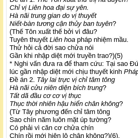
Chỉ vị Liên hoa đại sự yên.
Hà nãi trung gian do vị thuyết
Niết-bàn tương cận thủy ban tuyên
?
(Thế Tôn xuất thế bởi vì đâu?
Tuyên thuyết
Liên hoa
pháp nhiệm mầu.
Thử hỏi cả đời sao chửa nói
Gần khi nhập diệt mới truyền trao?)(5)
* Nghi vấn đưa ra để tham cứu: Tại sao Đứ
lúc gần nhập diệt mới chịu thuyết kinh
Phá
Đề án 2.
Tây lai trực vị chỉ tâm tông
Hà nãi cửu niên diện bích trung
?
Tất dã đầu cơ cơ vị thục
Thục thời nhiên hậu hiển chân không
?
(Từ Tây phương đến chỉ tâm tông
Sao chín năm luôn mặt úp tường?
Có phải vì căn cơ chửa chín
Chín rồi mới hiện lộ chân không?)(6).