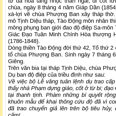
tử đã hỏa táng nhục thân ngài, di cốt l
chùa, ngày 8 tháng 4 năm Giáp Dần (1854
xá-lợi về chùa Phượng Ban xây tháp thờ
mô Tịnh Diệu tháp, Tào Động môn nhân thi
mông phụng ban giới đao độ điệp Sa-môn
Giác Đạo Tuân Minh Chính Hòa thượng 
(1786-1848).
Dòng thiền Tào Động đời thứ 42, Tổ thứ 2
tổ chùa Phượng Ban. Sinh ngày 7 tháng 6
Giêng.
Trên văn bia tại tháp Tịnh Diệu, chùa Phư
Dụ ban độ điệp của triều đình như sau:
Về việc bộ Lễ vâng tuân lệnh dụ trao cấp 
thấy nhà Phạm dựng giáo, cốt ở từ bi; đạo
tại thanh tịnh. Phàm những bí quyết rộng
khuôn mẫu để khai thông cứu độ đã vì c
đã trao chuyển giả lên trên bộ tiêu hủy,
cấm!