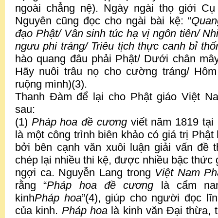
ngoài chẳng nệ). Ngày ngài thọ giới Cụ
Nguyên cũng đọc cho ngài bài kệ: “
Quan
đạo Phật/ Vân sinh túc hạ vị ngôn tiên/ N
ngưu phi tráng/ Triêu tịch thực canh bỉ thố
hào quang đâu phải Phật/ Dưới chân mây 
Hãy nuôi trâu nọ cho cường tráng/ Hô
ruộng mình)(3).
Thanh Đàm để lại cho Phật giáo Việt N
sau:
(1)
Pháp hoa đề cương
viết năm 1819 tại
là một công trình biên khảo có giá trị Phậ
bởi bên cạnh văn xuôi luận giải vấn đề 
chép lại nhiều thi kệ, được nhiều bậc thức 
ngợi ca. Nguyễn Lang trong
Việt Nam Phậ
rằng “
Pháp hoa đề cương
là cẩm nan
kinh
Pháp hoa
”(4), giúp cho người đọc lĩ
của kinh.
Pháp hoa
là kinh văn Đại thừa, t