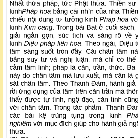
Nhất thừa pháp, tức Phật thừa. Thiền s
kinh
Pháp hoa
bằng cái nhìn của nhà Thiền
chiếu nội dung tư tưởng kinh
Pháp hoa
vớ
kinh
Kim cang
. Trong bài Bạt ở cuối sách
giải ngắn gọn, súc tích và sáng rõ về 
kinh
Diệu pháp liên hoa
. Theo ngài, Diệu 
tâm sáng suốt tròn đầy. Cái chân tâm nà
bằng suy tư và nghị luận, mà chỉ có thể
cảm tâm linh; pháp là căn, trần, thức. Ba
này do chân tâm mà lưu xuất, mà căn là g
sát chân tâm. Theo Thanh Đàm, hành giả 
rồi ứng dụng của tâm trên căn trần mà thô
thấy được tự tính, ngộ đạo, căn tính cũn
với chân tâm. Trong tác phẩm, Thanh Đàm
các bài kệ trùng tụng trong kinh
Ph
nghiêm
với mục đích giúp cho hành giả ngộ
thừa.