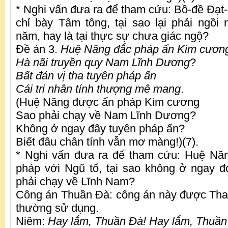
* Nghi vấn đưa ra để tham cứu: Bồ-đề Đạ
chỉ bày Tâm tông, tại sao lại phải ngồi 
năm, hay là tại thực sự chưa giác ngộ?
Đề án 3.
Huệ Năng đắc pháp ấn Kim cươn
Hà nãi truyền quy Nam Lĩnh Dương
?
Bất đán vị tha tuyên pháp ấn
Cái tri nhân tính thượng mê mang
.
(Huệ Năng được ấn pháp Kim cương
Sao phải chạy về Nam Lĩnh Dương?
Không ở ngay đây tuyên pháp ấn?
Biết đâu chân tính vẫn mơ màng!)(7).
* Nghi vấn đưa ra để tham cứu: Huệ Năn
pháp với Ngũ tổ, tại sao không ở ngay 
phải chạy về Lĩnh Nam?
Công án Thuần Đà: công án này được Tha
thường sử dụng.
Niêm:
Hay lắm, Thuần Đà! Hay lắm, Thuần