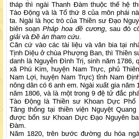
tháp thì ngài Thanh Đàm thuộc thế hệ t
Tào Động và là Tổ thứ 8 của môn phái n
ta. Ngài là học trò của Thiền sư Đạo Ngu
biên soạn
Pháp hoa đề cương
, sau đó c
giải
và
Đề án tham cứu
.
Căn cứ vào các tài liệu và văn bia tại nh
Tịnh Diệu ở chùa Phượng Ban, thì Thiền 
danh là Nguyễn Đình Trị, sinh năm 1786, q
xã Phú Kim, huyện Nam Trực, phủ Thiên
Nam Lợi, huyện Nam Trực) tỉnh Nam Định
nông dân có 6 anh em. Ngài xuất gia năm 1
năm 1806, và là một trong 9 đệ tử đắc phá
Tào Động là Thiền sư Khoan Dực Phổ
Tăng thống tại thiền viện Nguyệt Quang
được bổn sư Khoan Dực Đạo Nguyên ba
Đàm.
Năm 1820, trên bước đường du hóa ngài