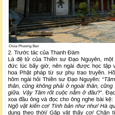
Chùa Phượng Ban
2. Trước tác của Thanh Đàm
Là đệ tử của Thiền sư Đạo Nguyên, một 
đức lúc bấy giờ, nên ngài được học tập v
hoa Phật pháp từ sư phụ trao truyền. Hồ
hôm ngài hỏi Thiền sư Đạo Nguyên: “
Tâm 
thân, cũng không phải ở ngoài thân, cũng
giữa. Vậy Tâm rốt cuộc nằm ở đâu
?”. Đạ
xoa đầu ông và đọc cho ông nghe bài kệ: 
Ngộ vật kiến cơ/ Tính bản như như/ Hà qu
dụng theo thời/ Gặp vật thấy cơ/ Chân 