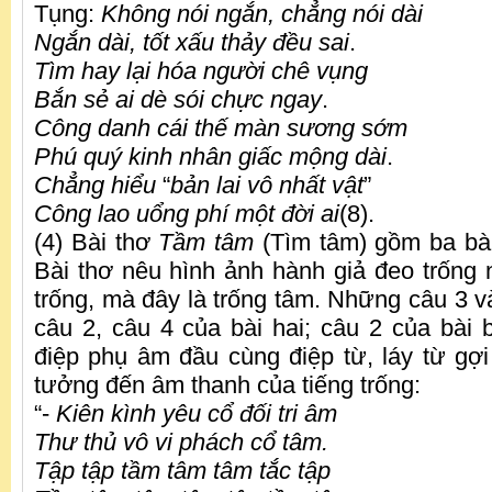
Tụng:
Không nói ngắn, chẳng nói dài
Ngắn dài, tốt xấu thảy đều sai
.
Tìm hay lại hóa người chê vụng
Bắn sẻ ai dè sói chực ngay
.
Công danh cái thế màn sương sớm
Phú quý kinh nhân giấc mộng dài
.
Chẳng hiểu
“
bản lai vô nhất vật
”
Công lao uổng phí một đời ai
(8).
(4) Bài thơ
Tầm tâm
(Tìm tâm) gồm ba bài 
Bài thơ nêu hình ảnh hành giả đeo trống 
trống, mà đây là trống tâm. Những câu 3 v
câu 2, câu 4 của bài hai; câu 2 của bài 
điệp phụ âm đầu cùng điệp từ, láy từ gợi
tưởng đến âm thanh của tiếng trống:
“-
Kiên kình yêu cổ đối tri âm
Thư thủ vô vi phách cổ tâm.
Tập tập tầm tâm tâm tắc tập