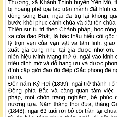
Thượng, xã Khánh Thịnh huyện Yên Mô, t
bị hoang phế tọa lạc trên mảnh đất hình
dòng sông Ban, ngài đã trụ lại không q
bước khôi phục cảnh chùa và đặt tên chù
Thiền sư tu trì theo Chánh pháp, học rộng
xa của đạo Phật, là bậc thấu hiểu cội gốc
lý trọn vẹn của vạn vật và tâm linh, giá
xuất gia cũng như tại gia được nhớ ơn.
niên hiệu Minh Mạng thứ 6, ngài vào kinh 
triều đình mở và đỗ hạng ưu và được phon
đình cấp giới đao độ điệp (Sắc phong đề n
năm).
Đến năm Kỷ Hợi (1839), ngài trở thành Tổ 
Động phía Bắc và càng quan tâm việc
pháp, mọi chốn trang nghiêm, bè phúc
nương tựa. Năm tháng thoi đưa, tháng 
(1848), ngài 63 tuổi rời bỏ cõi trần tại ch