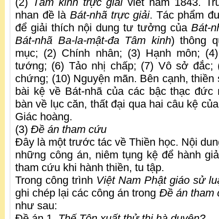
(2)
Tâm kinh trực giải
viết năm 1843. Tr
nhan đề là
Bát-nhã trực giải
. Tác phẩm đ
để giải thích nội dung tư tưởng của
Bát-n
Bát-nhã Ba-la-mật-đa Tâm kinh
) thông 
mục; (2) Chính nhân; (3) Hạnh môn; (4)
tướng; (6) Tảo nhị chấp; (7) Vô sở đắc; (
chứng; (10) Nguyện mãn. Bên cạnh, thiền s
bài kệ về Bát-nhã của các bậc thạc đức 
bàn về lục căn, thất đại qua hai câu kệ c
Giác hoàng.
(3)
Đề án tham cứu
Đây là một trước tác về Thiền học. Nội du
những công án, niêm tụng kệ để hành gi
tham cứu khi hành thiền, tu tập.
Trong công trình
Việt Nam Phật giáo sử lu
ghi chép lại các công án trong
Đề án tham
như sau:
Đề án 1.
Thế Tôn xuất thử thị hà duyên?