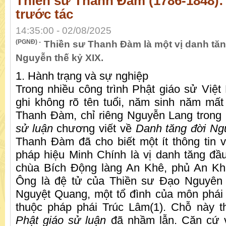
Thiền sư Thanh Đàm (1786-1848):
trước tác
14:35:00 - 02/08/2025
(PGNĐ) -
Thiền sư Thanh Đàm là một vị danh tăn
Nguyễn thế kỷ XIX.
1. Hành trạng và sự nghiệp
Trong nhiều công trình Phật giáo sử Việ
ghi không rõ tên tuổi, năm sinh năm mất
Thanh Đàm, chỉ riêng Nguyễn Lang trong
sử luận
chương viết về
Danh tăng đời Ng
Thanh Đàm đã cho biết một ít thông tin
pháp hiệu Minh Chính là vị danh tăng đầu 
chùa Bích Động làng An Khê, phủ An Khá
Ông là đệ tử của Thiền sư Đạo Nguyên v
Nguyệt Quang, một tổ đình của môn phá
thuộc pháp phái Trúc Lâm(1). Chỗ này t
Phật giáo sử luận
đã nhầm lẫn. Căn cứ 