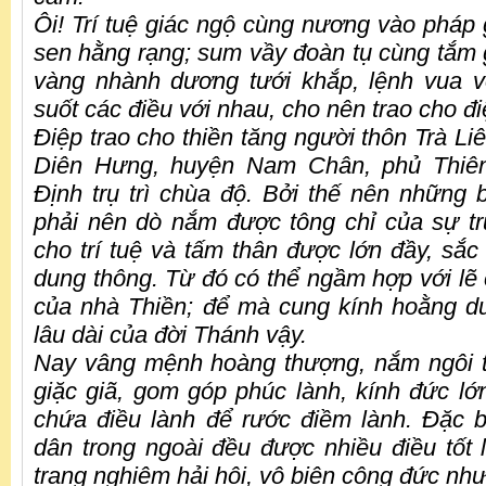
Ôi! Trí tuệ giác ngộ cùng nương vào pháp 
sen hằng rạng; sum vầy đoàn tụ cùng tắm 
vàng nhành dương tưới khắp, lệnh vua v
suốt các điều với nhau, cho nên trao cho đi
Điệp trao cho thiền tăng người thôn Trà Li
Diên Hưng, huyện Nam Chân, phủ Thiên
Định trụ trì chùa độ. Bởi thế nên những 
phải nên dò nắm được tông chỉ của sự tr
cho trí tuệ và tấm thân được lớn đầy, sắc
dung thông. Từ đó có thể ngầm hợp với lẽ 
của nhà Thiền; để mà cung kính hoằng d
lâu dài của đời Thánh vậy.
Nay vâng mệnh hoàng thượng, nắm ngôi t
giặc giã, gom góp phúc lành, kính đức l
chứa điều lành để rước điềm lành. Đặc 
dân trong ngoài đều được nhiều điều tốt
trang nghiêm hải hội, vô biên công đức như