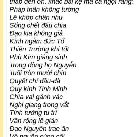
tháp đền ơn, khắc bài kệ mà ca ngợi rằng:
Pháp thân không tướng
Lẽ khớp chân như
Sống chết đâu chia
Đạo kia không giả
Kính ngẫm đức Tổ
Thiên Trường khí tốt
Phù Kim giáng sinh
Trong dòng họ Nguyễn
Tuổi tròn mười chín
Quyết chí đầu-đà
Quy kính Tịnh Minh
Chìa vai gánh vác
Nghi giang trong vắt
Tính tướng tu trì
Văn rộng lẽ giản
Đạo Nguyên trao ấn
Về nguồn cùng cội