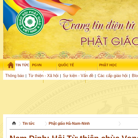
TIN TỨC
PGVN
QUỐC TẾ
PHẬT HỌC
Thứ hai - 10/08/2026
–
07
:
58
:
59
Thông báo
Từ thiện - Xã hội
Sự kiện - Vấn đề
Các cấp giáo hội
Blo
THỜI ĐẠI
TUỔI TRẺ
NGHIÊN CỨU
THƯ VIỆN
GỬI BÀI
Tin tức
Phật giáo Hà-Nam-Ninh