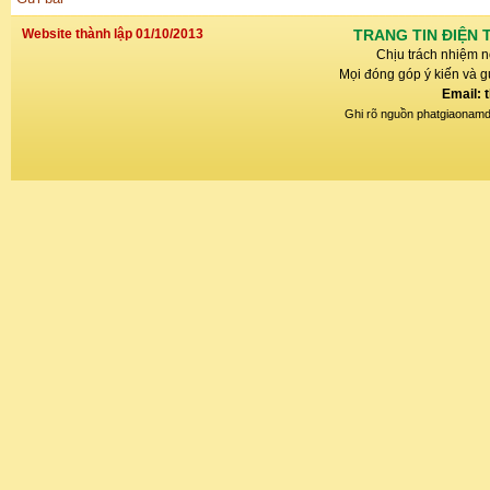
Website thành lập 01/10/2013
TRANG TIN ĐIỆN 
Chịu trách nhiệm n
Mọi đóng góp ý kiến và gử
Email: 
Ghi rõ nguồn phatgiaonamdin