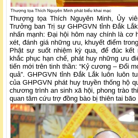
Thượng tọa Thích Nguyên Minh phát biểu khai mạc
Thượng tọa Thích Nguyên Minh, Ủy viê
Trưởng ban Trị sự GHPGVN tỉnh Đắk Lắk 
nhấn mạnh: Đại hội hôm nay chính là cơ hộ
xét, đánh giá những ưu, khuyết điểm trong
Phật sự suốt nhiệm kỳ qua, để đúc kết
khắc phục hạn chế, phát huy những ưu đ
tiến mới trên tinh thần: “Kỷ cương – Đổi m
quả”. GHPGVN tỉnh Đắk Lắk luôn luôn tu
của GHPGVN phát huy truyền thống hộ qu
chương trình an sinh xã hội, phong trào t
quan tâm cứu trợ đồng bào bị thiên tai bão 