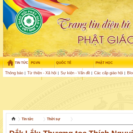
TIN TỨC
PGVN
QUỐC TẾ
PHẬT HỌC
Thứ sáu - 7/08/2026
–
10
:
34
:
18
Thông báo
Từ thiện - Xã hội
Sự kiện - Vấn đề
Các cấp giáo hội
Blo
THỜI ĐẠI
TUỔI TRẺ
NGHIÊN CỨU
THƯ VIỆN
GỬI BÀI
Tin tức
Thời sự