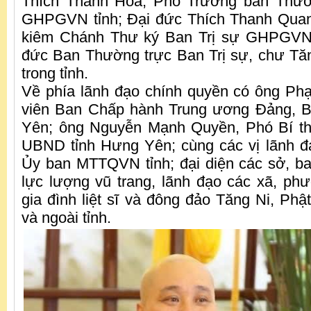
Thích Thanh Hòa, Phó Trưởng ban Thườ
GHPGVN tỉnh; Đại đức Thích Thanh Qua
kiêm Chánh Thư ký Ban Trị sự GHPGVN 
đức Ban Thường trực Ban Trị sự, chư Tă
trong tỉnh.
Về phía lãnh đạo chính quyền có ông P
viên Ban Chấp hành Trung ương Đảng, B
Yên; ông Nguyễn Mạnh Quyền, Phó Bí thư
UBND tỉnh Hưng Yên; cùng các vị lãnh
Ủy ban MTTQVN tỉnh; đại diện các sở, ba
lực lượng vũ trang, lãnh đạo các xã, ph
gia đình liệt sĩ và đông đảo Tăng Ni, Phậ
và ngoài tỉnh.