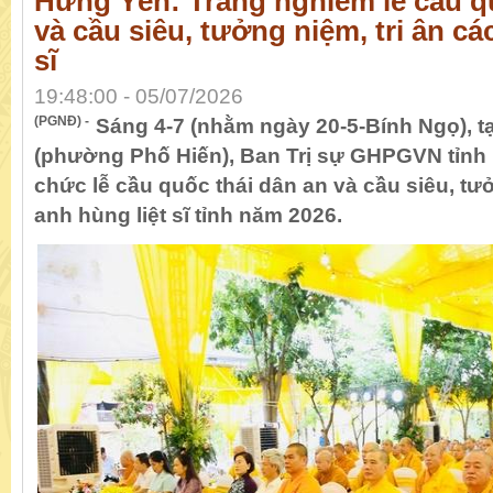
Hưng Yên: Trang nghiêm lễ cầu q
và cầu siêu, tưởng niệm, tri ân cá
sĩ
19:48:00 - 05/07/2026
(PGNĐ) -
Sáng 4-7 (nhằm ngày 20-5-Bính Ngọ), 
(phường Phố Hiến), Ban Trị sự GHPGVN tỉnh
chức lễ cầu quốc thái dân an và cầu siêu, tưở
anh hùng liệt sĩ tỉnh năm 2026.