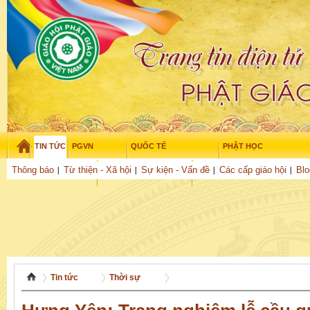
TIN TỨC
PGVN
QUỐC TẾ
PHẬT HỌC
Chủ nhật - 9/08/2026
–
10
:
55
:
13
Thông báo
Từ thiện - Xã hội
Sự kiện - Vấn đề
Các cấp giáo hội
Blo
THỜI ĐẠI
TUỔI TRẺ
NGHIÊN CỨU
THƯ VIỆN
GỬI BÀI
Tin tức
Thời sự