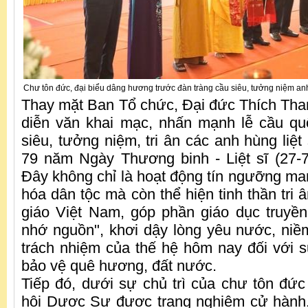
Chư tôn đức, đại biểu dâng hương trước đàn tràng cầu siêu, tưởng niệm anh 
Thay mặt Ban Tổ chức, Đại đức Thích Th
diễn văn khai mạc, nhấn mạnh lễ cầu qu
siêu, tưởng niệm, tri ân các anh hùng liệt
79 năm Ngày Thương binh - Liệt sĩ (27-7
Đây không chỉ là hoạt động tín ngưỡng m
hóa dân tộc mà còn thể hiện tinh thần tri 
giáo Việt Nam, góp phần giáo dục truyề
nhớ nguồn", khơi dậy lòng yêu nước, niề
trách nhiệm của thế hệ hôm nay đối với 
bảo vệ quê hương, đất nước.
Tiếp đó, dưới sự chủ trì của chư tôn đứ
hội Dược Sư được trang nghiêm cử hành.