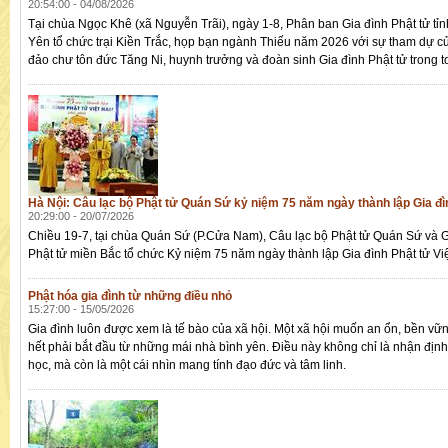
20:54:00 - 04/08/2026
Tại chùa Ngọc Khê (xã Nguyễn Trãi), ngày 1-8, Phân ban Gia đình Phật tử tỉ
Yên tổ chức trại Kiền Trắc, họp bạn ngành Thiếu năm 2026 với sự tham dự c
đảo chư tôn đức Tăng Ni, huynh trưởng và đoàn sinh Gia đình Phật tử trong to
Hà Nội: Câu lạc bộ Phật tử Quán Sứ kỷ niệm 75 năm ngày thành lập Gia đì
20:29:00 - 20/07/2026
Chiều 19-7, tại chùa Quán Sứ (P.Cửa Nam), Câu lạc bộ Phật tử Quán Sứ và G
Phật tử miền Bắc tổ chức Kỷ niệm 75 năm ngày thành lập Gia đình Phật tử Vi
Phật hóa gia đình từ những điều nhỏ
15:27:00 - 15/05/2026
Gia đình luôn được xem là tế bào của xã hội. Một xã hội muốn an ổn, bền vữn
hết phải bắt đầu từ những mái nhà bình yên. Điều này không chỉ là nhận định
học, mà còn là một cái nhìn mang tính đạo đức và tâm linh.