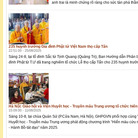
anh trai là minh chứng rõ ràng cho sức tàn phá thầm
235 huynh trưởng Gia đình Phật tử Việt Nam thọ cấp Tấn
22:51:00 - 25/08/2025
Sáng 24-8, tại tổ đình Sắc tứ Tịnh Quang (Quảng Trị), Ban Hướng dẫn Phân 
đình Phật tử T.Ư đã trang nghiêm tổ chức Lễ thọ cấp Tấn cho 235 huynh trưở
Hà Nội: Giáo hội và Viện Huyết học - Truyền máu Trung ương tổ chức hiế
15:09:00 - 11/08/2025
Sáng 10-8, tại chùa Quán Sứ (P.Cửa Nam, Hà Nội), GHPGVN phối hợp cùng 
Huyết học - Truyền máu Trung ương phát động chương trình “Hiến máu cứu 
- Hành Bồ-tát đạo” năm 2025.