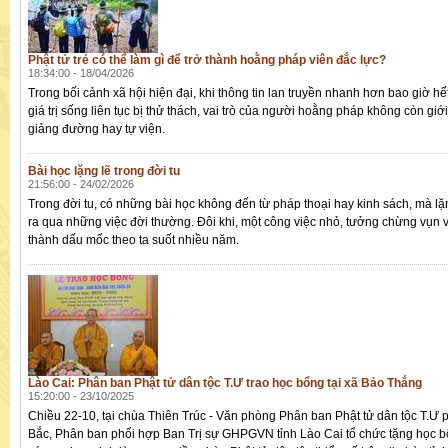
Phật tử trẻ có thể làm gì để trở thành hoằng pháp viên đắc lực?
18:34:00 - 18/04/2026
Trong bối cảnh xã hội hiện đại, khi thông tin lan truyền nhanh hơn bao giờ hế
giá trị sống liên tục bị thử thách, vai trò của người hoằng pháp không còn giớ
giảng đường hay tự viện.
Bài học lặng lẽ trong đời tu
21:56:00 - 24/02/2026
Trong đời tu, có những bài học không đến từ pháp thoại hay kinh sách, mà lặ
ra qua những việc đời thường. Đôi khi, một công việc nhỏ, tưởng chừng vụn vặt
thành dấu mốc theo ta suốt nhiều năm.
Lào Cai: Phân ban Phật tử dân tộc T.Ư trao học bổng tại xã Bảo Thắng
15:20:00 - 23/10/2025
Chiều 22-10, tại chùa Thiên Trúc - Văn phòng Phân ban Phật tử dân tộc T.Ư 
Bắc, Phân ban phối hợp Ban Trị sự GHPGVN tỉnh Lào Cai tổ chức tặng học 