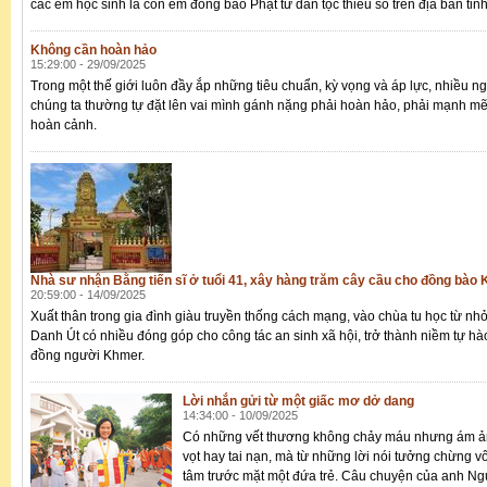
các em học sinh là con em đồng bào Phật tử dân tộc thiểu số trên địa bàn tỉnh
Không cần hoàn hảo
15:29:00 - 29/09/2025
Trong một thế giới luôn đầy ắp những tiêu chuẩn, kỳ vọng và áp lực, nhiều n
chúng ta thường tự đặt lên vai mình gánh nặng phải hoàn hảo, phải mạnh mẽ
hoàn cảnh.
Nhà sư nhận Bằng tiến sĩ ở tuổi 41, xây hàng trăm cây cầu cho đồng bào
20:59:00 - 14/09/2025
Xuất thân trong gia đình giàu truyền thống cách mạng, vào chùa tu học từ nhỏ,
Danh Út có nhiều đóng góp cho công tác an sinh xã hội, trở thành niềm tự h
đồng người Khmer.
Lời nhắn gửi từ một giấc mơ dở dang
14:34:00 - 10/09/2025
Có những vết thương không chảy máu nhưng ám ảnh
vọt hay tai nạn, mà từ những lời nói tưởng chừng vô
tâm trước mặt một đứa trẻ. Câu chuyện của anh 