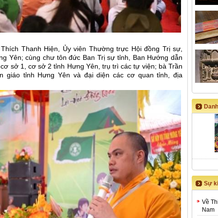
Thích Thanh Hiện, Ủy viên Thường trực Hội đồng Trị sự,
g Yên; cùng chư tôn đức Ban Trị sự tỉnh, Ban Hướng dẫn
cơ sở 1, cơ sở 2 tỉnh Hưng Yên, trụ trì các tự viện; bà Trần
 giáo tỉnh Hưng Yên và đại diện các cơ quan tỉnh, địa
Danh
Sự ki
Về Th
Nam