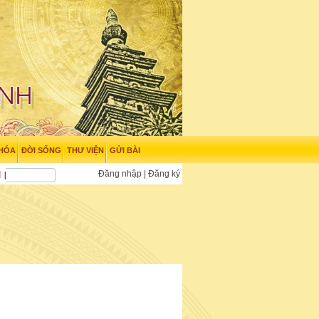
 HÓA
ĐỜI SỐNG
THƯ VIỆN
GỬI BÀI
Đăng nhập
|
Đăng ký
N