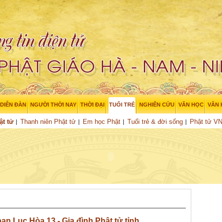
DIỄN ĐÀN
NGƯỜI THỜI NAY
THỜI ĐẠI
TUỔI TRẺ
NGHIÊN CỨU
VĂN HỌC
VĂN
ật tử
Thanh niên Phật tử
Em học Phật
Tuổi trẻ & đời sống
Phật tử V
n Lục Hòa 13 - Gia đình Phật tử tỉnh