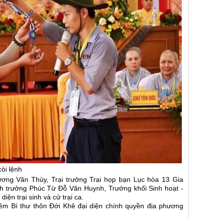
òi lệnh
ơng Văn Thùy, Trại trưởng Trại họp bạn Lục hòa 13 Gia
ynh trưởng Phúc Từ Đỗ Văn Huynh, Trưởng khối Sinh hoạt -
diện trại sinh và cử trại ca.
m Bí thư thôn Đới Khê đại diện chính quyền địa phương