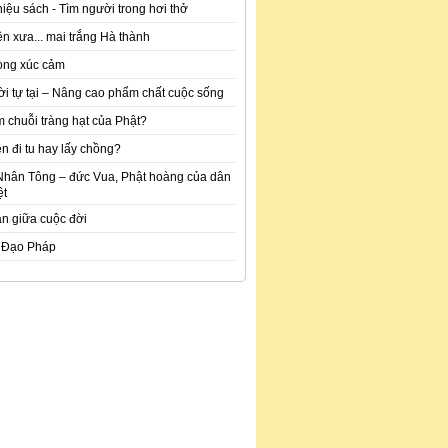
hiệu sách - Tìm người trong hơi thở
n xưa... mai trắng Hà thành
òng xúc cảm
ời tự tại – Nâng cao phẩm chất cuộc sống
m chuỗi tràng hạt của Phật?
n đi tu hay lấy chồng?
Nhân Tông – đức Vua, Phật hoàng của dân
ệt
an giữa cuộc đời
 Đạo Pháp