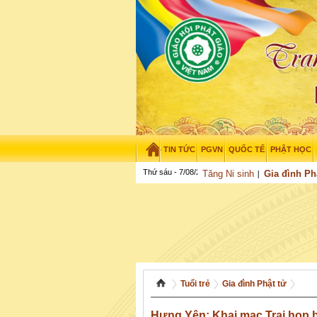
TIN TỨC
PGVN
QUỐC TẾ
PHẬT HỌC
Thứ sáu - 7/08/2026
–
06
:
21
:
47
Tăng Ni sinh
Gia đình Ph
Tuổi trẻ
Gia đình Phật tử
Hưng Yên: Khai mạc Trại họp bạ