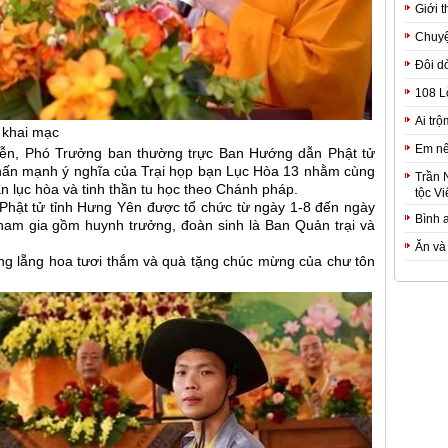
Giới t
Chuyệ
Đôi d
108 L
Ai trộ
u khai mạc
Em nê
Diễn, Phó Trưởng ban thường trực Ban Hướng dẫn Phật tử
nhấn mạnh ý nghĩa của Trại họp bạn Lục Hòa 13 nhằm cùng
Trần 
hần lục hòa và tinh thần tu học theo Chánh pháp.
tộc Vi
 Phật tử tỉnh Hưng Yên được tổ chức từ ngày 1-8 đến ngày
Bình 
tham gia gồm huynh trưởng, đoàn sinh là Ban Quản trại và
Ăn và
ng lẵng hoa tươi thắm và quà tặng chúc mừng của chư tôn