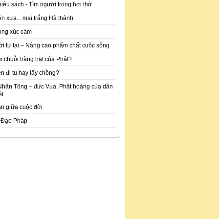
hiệu sách - Tìm người trong hơi thở
n xưa... mai trắng Hà thành
òng xúc cảm
ời tự tại – Nâng cao phẩm chất cuộc sống
m chuỗi tràng hạt của Phật?
n đi tu hay lấy chồng?
Nhân Tông – đức Vua, Phật hoàng của dân
ệt
an giữa cuộc đời
 Đạo Pháp