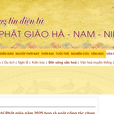
DIỄN ĐÀN
NGƯỜI THỜI NAY
THỜI ĐẠI
TUỔI TRẺ
NGHIÊN CỨU
VĂN HỌC
VĂN 
h
Du lịch
Nghi lễ
Kiến trúc
Đời sống văn hoá
Văn hoá truyền thống
chí Phật giáo năm 2025 họp rà soát công tác chọn