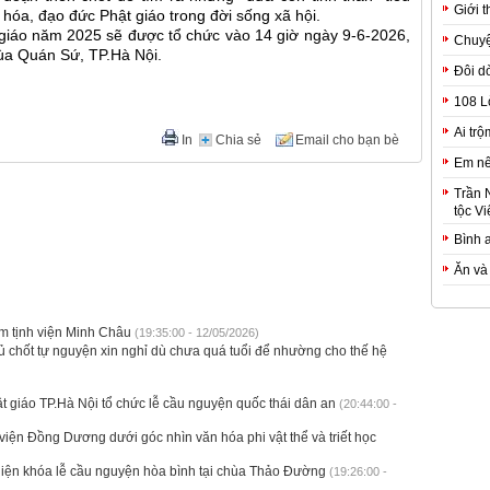
Giới t
n hóa, đạo đức Phật giáo trong đời sống xã hội.
t giáo năm 2025 sẽ được tổ chức vào 14 giờ ngày 9-6-2026,
Chuyệ
ùa Quán Sứ, TP.Hà Nội.
Đôi d
108 L
Ai trộ
In
Chia sẻ
Email cho bạn bè
Em nê
Trần 
tộc Vi
Bình 
Ăn và
âm tịnh viện Minh Châu
(19:35:00 - 12/05/2026)
ủ chốt tự nguyện xin nghỉ dù chưa quá tuổi để nhường cho thế hệ
t giáo TP.Hà Nội tổ chức lễ cầu nguyện quốc thái dân an
(20:44:00 -
t viện Đồng Dương dưới góc nhìn văn hóa phi vật thể và triết học
 hiện khóa lễ cầu nguyện hòa bình tại chùa Thảo Đường
(19:26:00 -