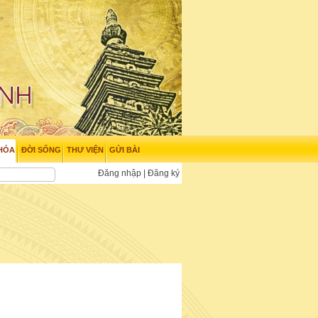
HÓA
ĐỜI SỐNG
THƯ VIỆN
GỬI BÀI
Đăng nhập
|
Đăng ký