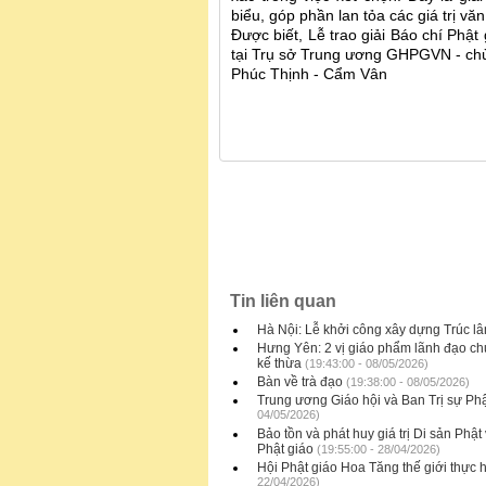
biểu, góp phần lan tỏa các giá trị vă
Được biết, Lễ trao giải Báo chí Phậ
tại Trụ sở Trung ương GHPGVN - ch
Phúc Thịnh - Cẩm Vân
Tin liên quan
Hà Nội: Lễ khởi công xây dựng Trúc l
Hưng Yên: 2 vị giáo phẩm lãnh đạo ch
kế thừa
(19:43:00 - 08/05/2026)
Bàn về trà đạo
(19:38:00 - 08/05/2026)
Trung ương Giáo hội và Ban Trị sự Phậ
04/05/2026)
Bảo tồn và phát huy giá trị Di sản Phậ
Phật giáo
(19:55:00 - 28/04/2026)
Hội Phật giáo Hoa Tăng thế giới thực
22/04/2026)