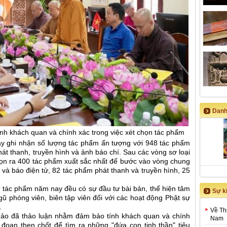
Danh
nh khách quan và chính xác trong việc xét chọn tác phẩm
y ghi nhận số lượng tác phẩm ấn tượng với 948 tác phẩm
 phát thanh, truyền hình và ảnh báo chí. Sau các vòng sơ loại
ọn ra 400 tác phẩm xuất sắc nhất để bước vào vòng chung
và báo điện tử, 82 tác phẩm phát thanh và truyền hình, 25
 tác phẩm năm nay đều có sự đầu tư bài bản, thể hiện tâm
Sự ki
gũ phóng viên, biên tập viên đối với các hoạt động Phật sự
.
Về Th
khảo đã thảo luận nhằm đảm bảo tính khách quan và chính
Nam
i đoạn then chốt để tìm ra những "đứa con tinh thần" tiêu