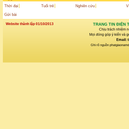
Thời đại
Tuổi trẻ
Nghiên cứu
V
Gửi bài
Website thành lập 01/10/2013
TRANG TIN ĐIỆN 
Chịu trách nhiệm n
Mọi đóng góp ý kiến và gử
Email: 
Ghi rõ nguồn phatgiaonamdin