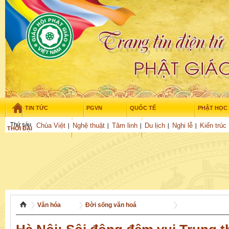
TIN TỨC
PGVN
QUỐC TẾ
PHẬT HỌC
Thứ sáu - 7/08/2026
–
04
:
35
:
50
Chùa Việt
Nghệ thuật
Tâm linh
Du lịch
Nghi lễ
Kiến trúc
THỜI ĐẠI
TUỔI TRẺ
NGHIÊN CỨU
GỬI BÀI
Văn hóa
Đời sống văn hoá