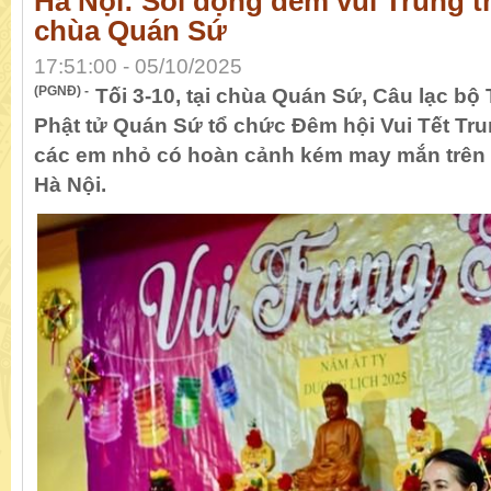
Hà Nội: Sôi động đêm vui Trung t
chùa Quán Sứ
17:51:00 - 05/10/2025
(PGNĐ) -
Tối 3-10, tại chùa Quán Sứ, Câu lạc bộ
Phật tử Quán Sứ tổ chức Đêm hội Vui Tết Tru
các em nhỏ có hoàn cảnh kém may mắn trên 
Hà Nội.