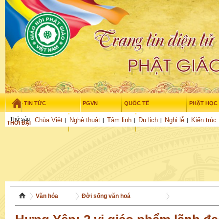
TIN TỨC
PGVN
QUỐC TẾ
PHẬT HỌC
Thứ sáu - 7/08/2026
–
14
:
34
:
42
Chùa Việt
Nghệ thuật
Tâm linh
Du lịch
Nghi lễ
Kiến trúc
THỜI ĐẠI
TUỔI TRẺ
NGHIÊN CỨU
GỬI BÀI
Văn hóa
Đời sống văn hoá