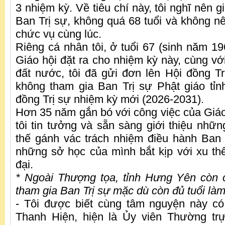
3 nhiệm kỳ. Về tiêu chí này, tôi nghĩ nên g
Ban Trị sự, không quá 68 tuổi và không n
chức vụ cùng lúc.
Riêng cá nhân tôi, ở tuổi 67 (sinh năm 196
Giáo hội đặt ra cho nhiệm kỳ này, cùng vớ
đất nước, tôi đã gửi đơn lên Hội đồng Tr
không tham gia Ban Trị sự Phật giáo tỉ
đồng Trị sự nhiệm kỳ mới (2026-2031).
Hơn 35 năm gắn bó với công việc của Giáo 
tôi tin tưởng và sẵn sàng giới thiệu nhữ
thế gánh vác trách nhiệm điều hành Ban 
những sở học của mình bắt kịp với xu thế 
đại.
* Ngoài Thượng tọa, tỉnh Hưng Yên còn 
tham gia Ban Trị sự mặc dù còn đủ tuổi làm
- Tôi được biết cùng tâm nguyện này c
Thanh Hiện, hiện là Ủy viên Thường trự