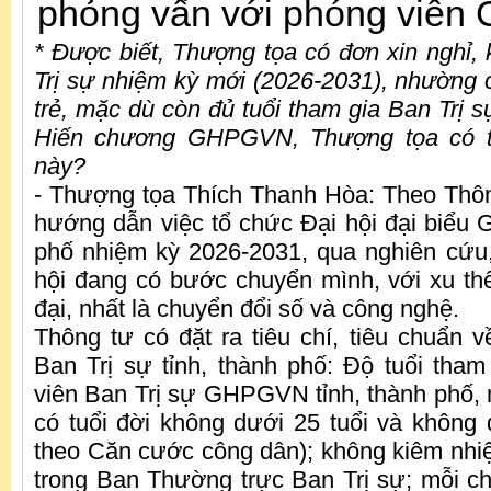
phỏng vấn với phóng viên
* Được biết, Thượng tọa có đơn xin nghỉ,
Trị sự nhiệm kỳ mới (2026-2031), nhường c
trẻ, mặc dù còn đủ tuổi tham gia Ban Trị 
Hiến chương GHPGVN, Thượng tọa có th
này?
- Thượng tọa Thích Thanh Hòa: Theo Thô
hướng dẫn việc tổ chức Đại hội đại biểu
phố nhiệm kỳ 2026-2031, qua nghiên cứu,
hội đang có bước chuyển mình, với xu thế 
đại, nhất là chuyển đổi số và công nghệ.
Thông tư có đặt ra tiêu chí, tiêu chuẩn 
Ban Trị sự tỉnh, thành phố: Độ tuổi tham
viên Ban Trị sự GHPGVN tỉnh, thành phố,
có tuổi đời không dưới 25 tuổi và không 
theo Căn cước công dân); không kiêm nh
trong Ban Thường trực Ban Trị sự; mỗi 