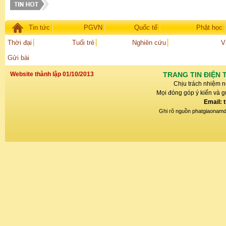
Tin tức
PGVN
Quốc tế
Phật học
Thời đại
Tuổi trẻ
Nghiên cứu
V
Gửi bài
Website thành lập 01/10/2013
TRANG TIN ĐIỆN 
Chịu trách nhiệm n
Mọi đóng góp ý kiến và gử
Email: 
Ghi rõ nguồn phatgiaonamdin