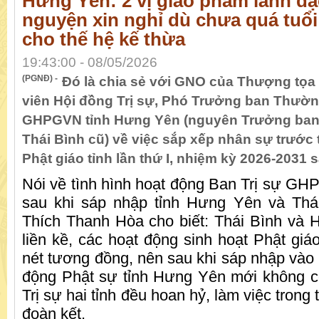
Hưng Yên: 2 vị giáo phẩm lãnh đạ
nguyện xin nghỉ dù chưa quá tuổ
cho thế hệ kế thừa
19:43:00 - 08/05/2026
(PGNĐ) -
Đó là chia sẻ với GNO của Thượng tọa
viên Hội đồng Trị sự, Phó Trưởng ban Thường
GHPGVN tỉnh Hưng Yên (nguyên Trưởng ban
Thái Bình cũ) về việc sắp xếp nhân sự trước 
Phật giáo tỉnh lần thứ I, nhiệm kỳ 2026-2031 s
Nói về tình hình hoạt động Ban Trị sự G
sau khi sáp nhập tỉnh Hưng Yên và Thá
Thích Thanh Hòa cho biết: Thái Bình và H
liền kề, các hoạt động sinh hoạt Phật giá
nét tương đồng, nên sau khi sáp nhập vào 
động Phật sự tỉnh Hưng Yên mới không c
Trị sự hai tỉnh đều hoan hỷ, làm việc trong
đoàn kết.