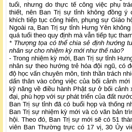
tuổi, nhưng do thực tế công việc phụ trá
thiết, nên Ban Trị sự tỉnh không đồng ý
khích tiếp tục cống hiến, phụng sự Giáo hộ
Ngoài ra, Ban Trị sự tỉnh Hưng Yên không
quá tuổi theo quy định mà vẫn tiếp tục tham
* Thượng tọa có thể chia sẻ định hướng tu
nhân sự cho nhiệm kỳ mới như thế nào?
- Trong nhiệm kỳ mới, Ban Trị sự tỉnh Hưn
nhân sự theo hướng trẻ hóa đội ngũ, có độ
độ học vấn chuyên môn, tinh thần trách nh
dấn thân vào công việc của bối cảnh mới
kỹ năng về điều hành Phật sự ở bối cảnh x
đại, phù hợp với sự phát triển của đất nước
Ban Trị sự tỉnh đã có buổi họp và thống n
Ban Trị sự nhiệm kỳ mới và có văn bản tr
hội. Theo đó, Ban Trị sự mới sẽ có 51 thà
viên Ban Thường trực có 17 vị, 30 Ủy v