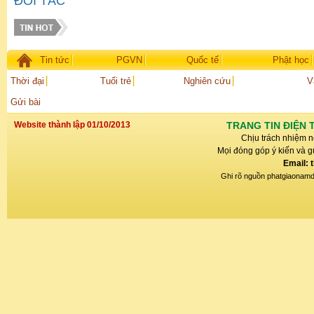
ĐỐI TÁC
Tin tức
PGVN
Quốc tế
Phật học
Thời đại
Tuổi trẻ
Nghiên cứu
V
Gửi bài
Website thành lập 01/10/2013
TRANG TIN ĐIỆN 
Chịu trách nhiệm n
Mọi đóng góp ý kiến và gử
Email: 
Ghi rõ nguồn phatgiaonamdin