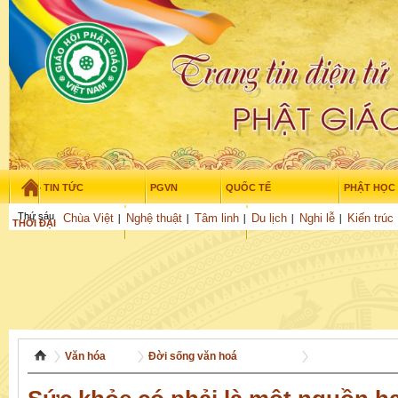
TIN TỨC
PGVN
QUỐC TẾ
PHẬT HỌC
Thứ sáu - 7/08/2026
–
20
:
46
:
40
Chùa Việt
Nghệ thuật
Tâm linh
Du lịch
Nghi lễ
Kiến trúc
THỜI ĐẠI
TUỔI TRẺ
NGHIÊN CỨU
GỬI BÀI
Văn hóa
Đời sống văn hoá