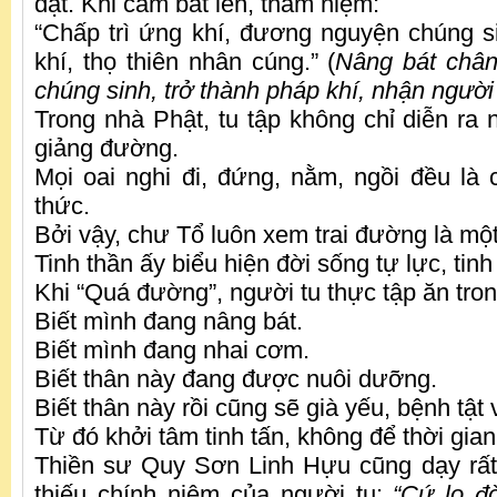
dật. Khi cầm bát lên, thầm niệm:
“Chấp trì ứng khí, đương nguyện chúng s
khí, thọ thiên nhân cúng.” (
Nâng bát chân
chúng sinh, trở
th
ành pháp khí, nhận người 
Trong nhà Phật, tu tập không chỉ diễn ra 
giảng đường.
Mọi oai nghi đi, đứng, nằm, ngồi đều là c
thức.
Bởi vậy, chư Tổ luôn xem trai đường là một
Tinh thần ấy biểu hiện đời sống tự lực, tinh
Khi “Quá đường”, người tu thực tập ăn tro
Biết mình đang nâng bát.
Biết mình đang nhai cơm.
Biết thân này đang được nuôi dưỡng.
Biết thân này rồi cũng sẽ già yếu, bệnh tật
Từ đó khởi tâm tinh tấn, không để thời gian 
Thiền sư Quy Sơn Linh Hựu cũng dạy rất
thiếu chính niệm của người tu:
“Cứ lo đ