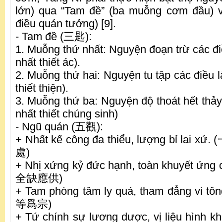
lớn) qua “Tam đề” (ba muỗng cơm đầu) 
điều quán tưởng) [9].
- Tam đề (三匙):
1. Muỗng thứ nhất: Nguyện đoạn trừ các đ
nhất thiết ác).
2. Muỗng thứ hai: Nguyện tu tập các điều 
thiết thiện).
3. Muỗng thứ ba: Nguyện độ thoát hết thảy
nhất thiết chúng sinh)
- Ngũ quán (五觀):
+ Nhất kế công đa thiểu, lượng bỉ l
處)
+ Nhị xứng kỷ đức hạnh, toàn khuyết 
全缺應供)
+ Tam phòng tâm ly quá, tham đẳng 
等爲宗)
+ Tứ chính sự lương dược, vị liệu h