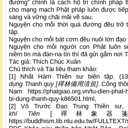
đường” chính là cách hộ trì chính pháp th
cho mạng mạch Phật pháp luôn được tiếp
sáng và vững chãi mãi về sau.
Nguyện cho mỗi thời quá đường đều trở t
tập.
Nguyện cho mỗi bát cơm đều nuôi lớn đạo 
Nguyện cho mỗi người con Phật luôn s
niềm tin mà đàn-na tín thí đã gửi gắm nơi 
Tác giả: Thích Chúc Xuân
Chú thích và Tài liệu tham khảo:
[1] Nhất Hàm Thiền sư biên tập. (1
dụng
T
hanh quy
[
禪林備用清規
]
. Cổng thô
Nam. https://phatgiao.org.vn/tu-dien-phat-h
bi-dung-thanh-quy-k86501.html,
[2] Vô Trước Đạo Trung Thiền sư
khí
T
iên
[禪林象器箋], 17
https://buddhism.lib.ntu.edu.tw/FULLTEXT/