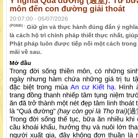
Ý nghĩa Quá đường (過堂): Từ bữ
môn đến con đường giải thoát
20:07:00 - 05/07/2026
(PGNĐ) -
Giữ gìn và thực hành đúng đắn ý nghĩ
là cách hộ trì chính pháp thiết thực nhất, g
Phật pháp luôn được tiếp nối một cách trong
mãi về sau.
Mở đầu
Trong đời sống thiền môn, có những sin
ngày nhưng hàm chứa những giá trị tu t
đặc biệt trong mùa
An cư Kiết hạ
. Hình 
trang đồng thanh nhiếp tâm tụng niệm trướ
ăn đã trở thành một nét đẹp tâm linh thoát 
là “Quá đường”
(
hay còn gọi là
Th
ọ
trai)
(過
Trong đời sống thế tục, bữa ăn nhiều khi 
cầu khoái khẩu, hưởng thụ và nuôi lớn tha
người xuất gia, đây không đơn thuần là