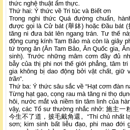
thức nghệ thuật ẩm thực.
Thứ hai: Ý thức về Tri túc và Biết ơn
Trong nghi thức Quá đường chuẩn, hàn
được gọi là Cử bát (舉鉢) hoặc Đầu bát 
tăng ni đưa bát lên ngang trán. Tư thế nà
động cung kính Tam Bảo mà còn là giây p
tứ trọng ân (Ân Tam Bảo, Ân Quốc gia, 
sinh). Trước những mâm cơm đầy đủ n
bẫy của thị phi nơi thế giới phẳng, tâm tri
gia không bị dao động bởi vật chất, giữ 
trần
”.
Thứ ba: Ý thức sâu sắc về “Hạt cơm đàn n
Từng hạt gạo, cọng rau mà tăng ni thọ dụn
hôi, nước mắt và niềm tin tâm linh của hàng
vậy, các Tổ sư thường nhắc nhở
今生不了道，披毛戴角還。“Thí chủ nhất lạp mễ
sơn; kim sinh bất liễu đạo, phi mao đới g