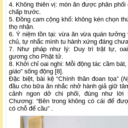
4. Không thiên vị: món ăn được phân phối 
chấp trước.
5. Đồng cam cộng khổ: không kén chọn th
thọ nhận.
6. Ý niệm tồn tại: vừa ăn vừa quán tưởng 
chủ, tự nhắc mình tu hành xứng đáng chưa
7. Như pháp như lý: Duy trì trật tự, oa
gương cho Phật tử.
8. Khởi chỉ oai nghi: Mỗi động tác cầm bát, 
giáo
” sống động [8].
Đặc biệt, bài kệ “Chính thân đoan tọa” (
N
đầu cho bữa ăn nhắc nhở hành giả giữ tâm
cảnh ngon dở chi phối, đúng như lời
Chương: “Bên trong không có cái để đượ
có chỗ để cầu” .