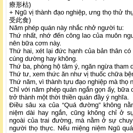
療形枯)
+ Ngũ vị thành đạo nghiệp, ưng thọ t
受此食)
Năm phép quán này nhắc nhở người tu:
Thứ nhất, nhớ đến công lao của muôn ng
nên bữa cơm này.
Thứ hai, xét lại đức hạnh của bản thân c
cúng dường hay không.
Thứ ba, phòng hộ tâm ý, ngăn ngừa tham dụ
Thứ tư, xem thức ăn như vị thuốc chữa bện
Thứ năm, vì thành tựu đạo nghiệp mà thọ 
Chỉ với năm phép quán ngắn gọn ấy, bữa
trở thành một thời thiền quán đầy ý nghĩa.
Điều sâu xa của “Quá đường” không nằ
niệm dài hay ngắn, cũng không chỉ ở s
ngoài của trai đường, mà nằm ở sự chuy
người thọ thực. Nếu miệng niệm Ngũ qu