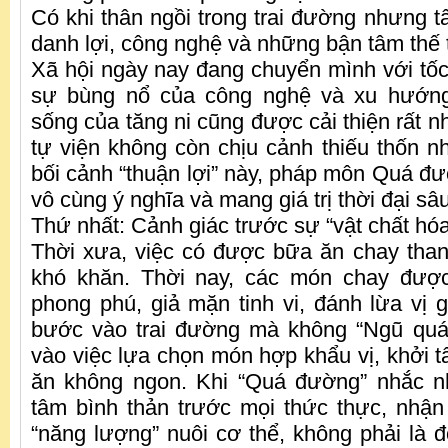
Có khi thân ngồi trong trai đường nhưng tâ
danh lợi, công nghệ và những bận tâm thế 
Xã hội ngày nay đang chuyển mình với tố
sự bùng nổ của công nghệ và xu hướng
sống của tăng ni cũng được cải thiện rất nh
tự viện không còn chịu cảnh thiếu thốn n
bối cảnh “thuận lợi” này, pháp môn Quá đư
vô cùng ý nghĩa và mang giá trị thời đại sâ
Thứ nhất: Cảnh giác trước sự “vật chất hó
Thời xưa, việc có được bữa ăn chay than
khó khăn. Thời nay, các món chay đượ
phong phú, giả mặn tinh vi, đánh lừa vị g
bước vào trai đường mà không “Ngũ quán
vào việc lựa chọn món hợp khẩu vị, khởi 
ăn không ngon. Khi “Quá đường” nhắc nh
tâm bình thản trước mọi thức thực, nhận
“năng lượng” nuôi cơ thể, không phải là 