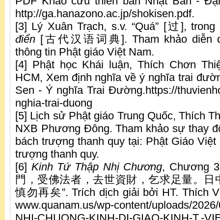
PDF Khảo cứu thiền bản Nhật Bản - Đại
http://ga.hanazono.ac.jp/shokisen.pdf.
[3] Lý Xuân Trạch, s.v. “Quá” [过], trong
điển
[古代汉语词典]. Tham khảo diễn dịch
thông tin Phật giáo Việt Nam.
[4] Phật học Khái luận, Thích Chơn Thi
HCM, Xem định nghĩa về ý nghĩa trai đườn
Sen - Ý nghĩa Trai Đường.https://thuvienh
nghia-trai-duong
[5] Lịch sử Phật giáo Trung Quốc, Thích T
NXB Phương Đông. Tham khảo sự thay đổi
bách trượng thanh quy tại: Phật Giáo Việt
trượng thanh quy.
[6]
Kinh Tứ Thập Nhị Chương
, Chươn
門，受佛法者，去世資財，乞求足量。日
慎勿再矣”. Trích dịch giải bởi HT. Thích Viên
www.quanam.us/wp-content/uploads/2026
NHI-CHUONG-KINH-DI-GIAO-KINH-T.-VI