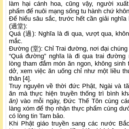
làm hại cánh hoa, cũng vậy, người xuất
phẩm để nuôi mạng sống tu hành chứ khôn
Để hiểu sâu sắc, trước hết cần giải nghĩ
(過堂):
Quá (過): Nghĩa là đi qua, vượt qua, khôn
mắc.
Đường (堂): Chỉ Trai đường, nơi đại chúng
“Quá đường” nghĩa là đi qua trai đường
lòng tham đắm món ăn ngon, không sinh 
dở, xem việc ăn uống chỉ như một liều thu
thân [4].
Truy nguyên về thời đức Phật, Ngài và 
ăn mà thực hiện truyền thống trì bình k
ăn)
vào mỗi ngày, Đức Thế Tôn cùng các
làng xóm để thọ nhận thực phẩm cúng dư
có lòng tin Tam bảo.
Khi Phật giáo truyền sang các nước Bắc