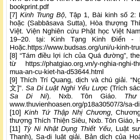
bookprint.pdf
[7]
Kinh Trung Bộ
, Tập 1, Bài kinh số 2:
hoặc (Sabbāsava Sutta), Hòa thượng Th
Việt. Viện Nghiên cứu Phật học Việt Nam
19–20. tại: Kinh Tạng Kinh Điển -
Hoặc.https://www.budsas.org/uni/u-kinh-tr
[8] “Tám điều lợi ích của Quá đường”, the
từ https://phatgiao.org.vn/y-nghia-nghi-t
mua-an-cu-kiet-ha-d53644.html
[9] Thích Trí Quang, dịch và chú giải.
文]".
Sa Di Luật Nghi Yếu Lược
(Trích sá
Sa Di Ni
). Nxb. Tôn Giáo.
Thư
www.thuvienhoasen.org/p18a30507/3/sa-di-
[10]
Kinh Tứ
Th
ập Nhị Chương
, Chương
thượng Thích Thiện Siêu, Nxb. Tôn Giáo, H
[11]
Tỳ Ni Nhật Dụng Thiết Yế
u
, Luật s
Thanh), Sa-di luật giải. Bản dịch của H