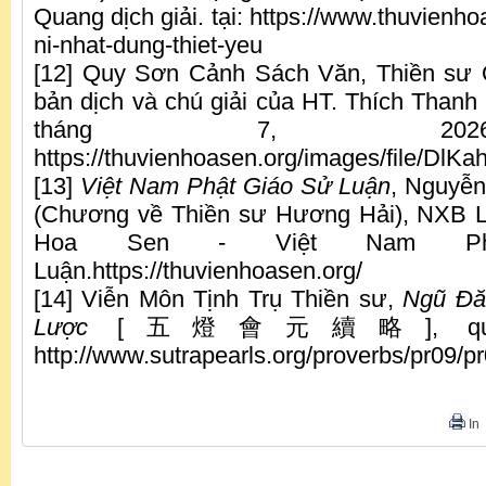
Quang dịch giải. tại: https://www.thuvienho
ni-nhat-dung-thiet-yeu
[12] Quy Sơn Cảnh Sách Văn, Thiền sư
bản dịch và chú giải của HT. Thích Thanh 
tháng 7, 202
https://thuvienhoasen.org/images/file/D
[13]
Việt Nam Phật Giá
o S
ử Luậ
n
, Nguyễn
(Chương về Thiền sư Hương Hải), NXB Lá
Hoa Sen - Việt Nam Ph
Luận.https://thuvienhoasen.org/
[14] Viễn Môn Tịnh Trụ Thiền sư,
Ngũ Đă
Lược
[五燈會元續略], quyển 2
http://www.sutrapearls.org/proverbs/pr09
In