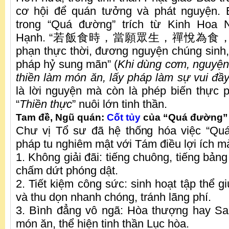
cơ hội để quán tưởng và phát nguyện. 
trong “Quá đường” trích từ Kinh Hoa 
Hạnh. “若飯食時，當願眾生，禪悅為食，法
phạn thực thời, đương nguyện chúng sinh, 
pháp hỷ sung mãn” (
Khi d
ù
ng cơm, nguyện 
thi
ền làm món ăn, lấy pháp làm sự
vui
đầy
là lời nguyện mà còn là phép biến thực 
“
Thi
ề
n th
ực
” nuôi lớn tinh thần.
Tam đề, Ngũ quán:
Cốt tủy
của “Quá đường”
Chư vị Tổ sư đã hệ thống hóa việc “Qu
pháp tu nghiêm mật với Tám điều lợi ích m
1. Không giải đãi: tiếng chuông, tiếng bản
chấm dứt phóng dật.
2. Tiết kiệm công sức: sinh hoạt tập thể 
và thu dọn nhanh chóng, tránh lãng phí.
3. Bình đẳng vô ngã: Hòa thượng hay Sa
món ăn, thể hiện tinh thần Lục hòa.