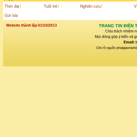
Thời đại
Tuổi trẻ
Nghiên cứu
V
Gửi bài
Website thành lập 01/10/2013
TRANG TIN ĐIỆN 
Chịu trách nhiệm n
Mọi đóng góp ý kiến và gử
Email: 
Ghi rõ nguồn phatgiaonamdin