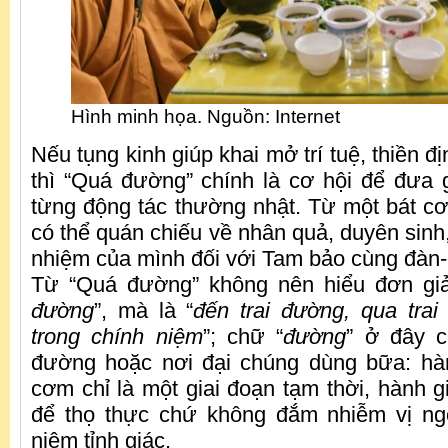
Hình minh họa. Nguồn: Internet
Nếu tụng kinh giúp khai mở trí tuệ, thiền đị
thì “Quá đường” chính là cơ hội để đưa 
từng động tác thường nhật. Từ một bát c
có thể quán chiếu về nhân quả, duyên sinh
nhiệm của mình đối với Tam bảo cùng đàn-na
Từ “Quá đường” không nên hiểu đơn giả
đường
”, mà là “
đến trai đường, qua tra
trong chính niệm
”; chữ “
đường
” ở đây c
đường hoặc nơi đại chúng dùng bữa: hà
cơm chỉ là một giai đoạn tạm thời, hành g
để thọ thực chứ không đắm nhiễm vị ng
niệm tỉnh giác.