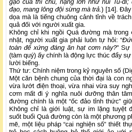
gạ
o c
ủa thí chủ
,
nặng lớn
như núi Tu-di;
đạo, mang lông đội sừng mà trả.
) [14]. Đây
dọa mà là tiếng chuông cảnh tỉnh về trách
quả đối với người xuất gia.
Không chỉ khi ngồi Quá đường mà trong 
nhật, người xuất gia phải luôn tự hỏi: “
Đứ
toàn để xứng đáng ăn hạt cơm nà
y?
” Sự
(tàm quý) ấy chính là động lực thúc đẩy sự
lười biếng.
Thứ tư: Chính niệm trong kỷ nguyên số (Dig
Một căn bệnh chung của thời đại là con 
vừa lướt điện thoại, vừa nhai vừa suy ngh
cơm mất đi ý nghĩa nuôi dưỡng thân tâm.
đường chính là một “ốc đảo tỉnh thức” gi
Không chỉ là giới luật, sự im lặng tuyệt đ
suốt buổi Quá đường còn là một phương 
mẽ, một liệu pháp “cai nghiện số” thiết th
trẻ học cách buông bỏ thế giới ảo với 