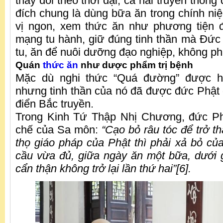
thay đổi theo thời đại, cả hai truyền thố
đích chung là dùng bữa ăn trong chính n
vị ngon, xem thức ăn như phương tiện 
mạng tu hành, giữ đúng tinh thần mà Đức
tu, ăn để nuôi dưỡng đạo nghiệp, không ph
Quán
thức ăn
như dược phẩm trị bệnh
Mặc dù nghi thức “Quá đường” được hì
nhưng tinh thần của nó đã được đức Phật d
điển Bắc truyền.
Trong Kinh Tứ Thập Nhị Chương, đức Phậ
chế của Sa môn:
“Cạo bỏ râu tóc để trở t
thọ giáo pháp của Phật thì phải xả bỏ của
cầu vừa đủ, giữa ngày ăn một bữa, dưới
cẩn thận không trở lại lần thứ hai”[6].