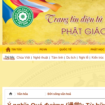
TIN TỨC
PGVN
QUỐC TẾ
PHẬT HỌC
Thứ bảy - 8/08/2026
–
05
:
25
:
49
Chùa Việt
Nghệ thuật
Tâm linh
Du lịch
Nghi lễ
Kiến trúc
THỜI ĐẠI
TUỔI TRẺ
NGHIÊN CỨU
GỬI BÀI
Văn hóa
Đời sống văn hoá