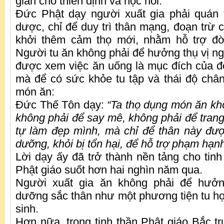
gian cho thiền định và học hỏi.
Đức Phật dạy người xuất gia phải quán
dược, chỉ để duy trì thân mạng, đoạn trừ 
khởi thêm cảm thọ mới, nhằm hỗ trợ đ
Người tu ăn không phải để hưởng thụ vị n
được xem việc ăn uống là mục đích của 
mà để có sức khỏe tu tập và thái độ chân
món ăn:
Đức Thế Tôn dạy:
“Ta thọ dụng món ăn khô
không phải để say mê, không phải để trang
tự làm đẹp mình, mà chỉ để thân này đượ
dưỡng, khỏi bị tổn hại, để hỗ trợ phạm hạ
Lời dạy ấy đã trở thành nền tảng cho tinh
Phật giáo suốt hơn hai nghìn năm qua.
Người xuất gia ăn không phải để hưởn
dưỡng sắc thân như một phương tiện tu họ
sinh.
Hơn nữa, trong tinh thần Phật giáo Bắc tr