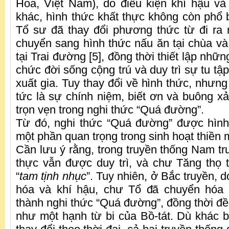
Hoa, Việt Nam), do điều kiện khí hậu và
khác, hình thức khất thực không còn phổ 
Tổ sư đã thay đổi phương thức từ đi ra
chuyển sang hình thức nấu ăn tại chùa và
tại Trai đường [5], đồng thời thiết lập nhữ
chức đời sống cộng trú và duy trì sự tu tập
xuất gia. Tuy thay đổi về hình thức, nhưng 
tức là sự chính niệm, biết ơn và buông 
trọn vẹn trong nghi thức “Quá đường”.
Từ đó, nghi thức “Quá đường” được hình
một phần quan trọng trong sinh hoạt thiền 
Cần lưu ý rằng, trong truyền thống Nam tr
thực vẫn được duy trì, và chư Tăng thọ t
“
tam tịnh nhục
”. Tuy nhiên, ở Bắc truyền, 
hóa và khí hậu, chư Tổ đã chuyển hóa t
thành nghi thức “Quá đường”, đồng thời đề
như một hạnh từ bi của Bồ-tát. Dù khác bi