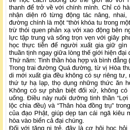
thanh để trở về với chính mình. Chỉ có hà
nhận diện rõ từng động tác nâng, nhai,
đường chính là một “thời khóa tu trong mộ
trừ thói quen phản xạ với xao động bên ng
lực tập trung và sống trọn vẹn với giây phú
học thực tiễn để người xuất gia giữ gìn
thuần tịnh ngay giữa lòng thế giới hiện đại
Thứ năm: Tinh thần hòa hợp và bình đẳng 
Trong trai đường Quá đường, từ vị Hòa th
di mới xuất gia đều không có sự riêng tư,
thứ tự hạ lạp, thọ dụng những thức ăn 
Không có sự phân biệt đối xử, không có
uống. Điều này nuôi dưỡng tinh thần “Lợi 
lộc chia đều) và “Thân hòa đồng trụ” tron
của đạo Phật, giúp dẹp tan cái ngã kiêu
hòa vào biển cả đại chúng.
Đối với tăng ni trẻ, đây là cơ hội học hỏi