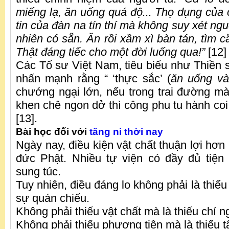
miếng lạ, ăn uống quá độ... Thọ dụng của
tin của đàn na tín thí mà không suy xét ngu
nhiên có sẵn. Ăn rồi xầm xì bàn tán, tìm cầ
Thật đáng tiếc cho một đời luống qua!”
[12]
Các Tổ sư Việt Nam, tiêu biểu như Thiền
nhấn mạnh rằng “ ‘thực sắc’ (
ăn uống và
chướng ngại lớn, nếu trong trai đường mà 
khen chê ngon dở thì công phu tu hành coi
[13].
Bài học đối với
tăng ni thời nay
Ngày nay, điều kiện vật chất thuận lợi hơn 
đức Phật. Nhiều tự viện có đầy đủ tiện
sung túc.
Tuy nhiên, điều đáng lo không phải là thiếu
sự quán chiếu.
Không phải thiếu vật chất mà là thiếu chí 
Không phải thiếu phương tiện mà là thiếu 