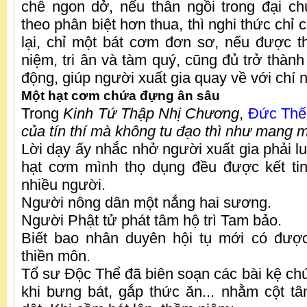
chê ngon dở, nếu thân ngồi trong đại c
theo phân biệt hơn thua, thì nghi thức chỉ c
lại, chỉ một bát cơm đơn sơ, nếu được t
niệm, tri ân và tàm quý, cũng đủ trở thàn
động, giúp người xuất gia quay về với chí
Một hạt cơm chứa đựng ân sâu
Trong
Kinh Tứ
Th
ập Nhị Chương
,
Đức Thế
của tín thí mà không tu đạo thì như mang m
Lời dạy ấy nhắc nhở người xuất gia phải l
hạt cơm mình thọ dụng đều được kết ti
nhiều người.
Người nông dân một nắng hai sương.
Người Phật tử phát tâm hộ trì Tam bảo.
Biết bao nhân duyên hội tụ mới có đư
thiền môn.
Tổ sư Độc Thể đã biên soạn các bài kệ chú
khi bưng bát, gắp thức ăn... nhằm cột 