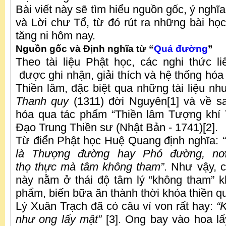
Bài viết này sẽ tìm hiểu nguồn gốc, ý nghĩa
và Lời chư Tổ, từ đó rút ra những bài học
tăng ni hôm nay.
Nguồn gốc và Định nghĩa từ “
Quá đường
”
Theo tài liệu Phật học, các nghi thức 
được ghi nhận, giải thích và hệ thống hóa
Thiền lâm, đặc biệt qua những tài liệu n
Thanh quy
(1311) đời Nguyên[1] và về s
hóa qua tác phẩm “Thiền lâm Tượng khí 
Đạo Trung Thiền sư (Nhật Bản - 1741)[2].
Từ điển Phật học Huệ Quang định nghĩa:
“
là
Th
ượng đường hay Phó đường, nơ
th
ọ
th
ực mà tâm không tham”
. Như vậy, c
này nằm ở thái độ tâm lý “không tham” kh
phẩm, biến bữa ăn thành thời khóa thiền q
Lý Xuân Trạch đã có câu ví von rất hay:
“
K
như ong lấy mật”
[3]. Ong bay vào hoa l