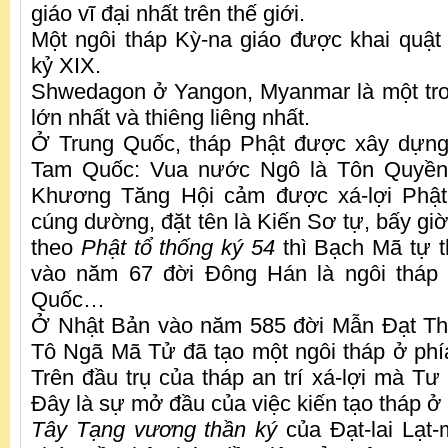
giáo vĩ đại nhất trên thế giới.
Một ngôi tháp Kỳ-na giáo được khai quật 
kỷ XIX.
Shwedagon ở Yangon, Myanmar là một tro
lớn nhất và thiêng liêng nhất.
Ở Trung Quốc, tháp Phật được xây dựng
Tam Quốc: Vua nước Ngô là Tôn Quyền 
Khương Tăng Hội cảm được xá-lợi Phật,
cúng dường, đặt tên là Kiến Sơ tự, bấy gi
theo
Phật tổ thống ký 54
thì Bạch Mã tự 
vào năm 67 đời Đông Hán là ngôi tháp 
Quốc…
Ở Nhật Bản vào năm 585 đời Mẫn Đạt Thi
Tô Ngã Mã Tử đã tạo một ngôi tháp ở ph
Trên đầu trụ của tháp an trí xá-lợi mà Tư
Đây là sự mở đầu của việc kiến tạo tháp ở
Tây Tạng vương thần ký
của Đạt-lai Lạt-