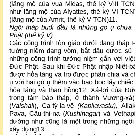
(lăng mộ của vua Midas, thế kỷ VIII TCN
như lăng mộ của Alyattes, thế kỷ VI TCN
(lăng mộ của Amrit, thế kỷ V TCN)11.
Ngôi tháp buổi đầu là những gò ụ chứa 
Phật (thế kỷ V)
Các công trình tôn giáo dưới dạng tháp P
tưởng niệm dạng vòm, bắt đầu được sử
những công trình tưởng niệm gắn với việc
Đức Phật. Sau khi Đức Phật nhập Niết-bà
được hỏa táng và tro được phân chia và c
ụ với hai gò ụ thêm vào bao bọc lấy chiếc 
hỏa táng và than hồng12. Xá-lợi của Đứ
trong tám bảo tháp, ở thành Vương-xá(
(
Vaishali
), Ca-tỳ-la-vệ
(Kapilavastu),
Alla
Pava, Câu-thi-na (
Kushinagar
) và Vethap
dường như cũng là một trong những ngôi
xây dựng13.