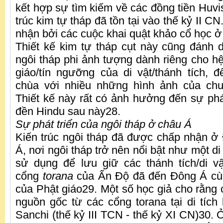
kết hợp sự tìm kiếm về các đồng tiền Huvi
trúc kim tự tháp đã tồn tại vào thế kỷ II C
nhận bởi các cuộc khai quật khảo cổ học 
Thiết kế kim tự tháp cụt này cũng đánh d
ngôi tháp phi ảnh tượng dành riêng cho hệ
giáo/tín ngưỡng của di vật/thánh tích, 
chùa với nhiều những hình ảnh của chư
Thiết kế này rất có ảnh hưởng đến sự phát
đền Hindu sau này28.
Sự phát triển của ngôi tháp ở châu Á
Kiến trúc ngôi tháp đã được chấp nhận 
Á, nơi ngôi tháp trở nên nổi bật như một di
sử dụng để lưu giữ các thánh tích/di vậ
cổng
torana
của Ấn Độ đã đến Đông Á cùn
của Phật giáo29. Một số học giả cho rằng 
nguồn gốc từ các cổng torana tại di tích 
Sanchi (thế kỷ III TCN - thế kỷ XI CN)30. 