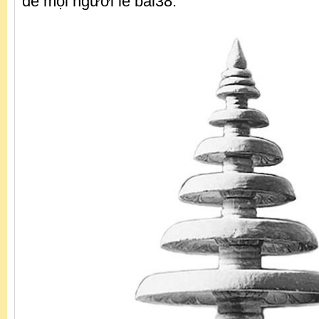
để mọi người lễ bái38.