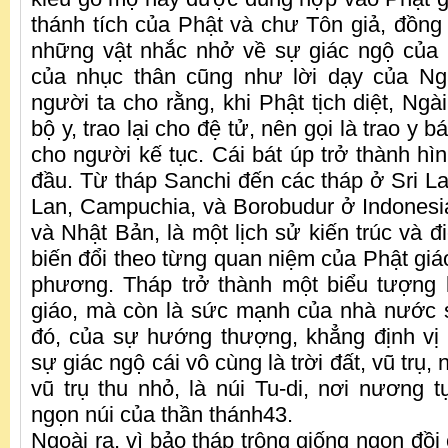
thánh tích của Phật và chư Tôn giả, đồn
những vật nhắc nhở về sự giác ngộ của 
của nhục thân cũng như lời dạy của Ng
người ta cho rằng, khi Phật tịch diệt, Ngài
bộ y, trao lại cho đệ tử, nên gọi là trao y b
cho người kế tục. Cái bát úp trở thành hì
đầu. Từ tháp Sanchi đến các tháp ở Sri L
Lan, Campuchia, và Borobudur ở Indonesi
và Nhật Bản, là một lịch sử kiến trúc và 
biến đổi theo từng quan niệm của Phật giáo
phương. Tháp trở thành một biểu tượng 
giáo, mà còn là sức mạnh của nhà nước 
đó, của sự hướng thượng, khẳng định vị
sự giác ngộ cái vô cùng là trời đất, vũ trụ,
vũ trụ thu nhỏ, là núi Tu-di, nơi nương t
ngọn núi của thần thánh43.
Ngoài ra, vì bảo tháp trông giống ngọn đồi