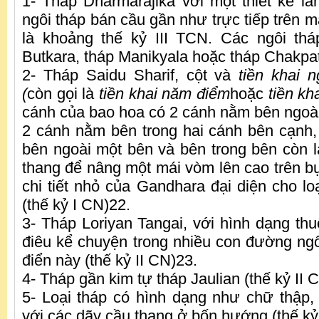
1- Tháp Dharmarajika với một thiết kế l
ngôi tháp bán cầu gần như trực tiếp trên mặ
là khoảng thế kỷ III TCN. Các ngôi thá
Butkara, tháp Manikyala hoặc tháp Chakpa
2- Tháp Saidu Sharif, cột và
tiền khai 
(
còn gọi là
tiền khai năm điểm
hoặc
tiền kh
cánh của bao hoa có 2 cánh nằm bên ngoài
2 cánh nằm bên trong hai cánh bên cạnh
bên ngoài một bên và bên trong bên còn lạ
thang để nâng một mái vòm lên cao trên b
chi tiết nhỏ của Gandhara đại diện cho lo
(thế kỷ I CN)22.
3- Tháp Loriyan Tangai, với hình dạng thu
điêu kể chuyện trong nhiều con đường ng
điển này (thế kỷ II CN)23.
4- Tháp gần kim tự tháp Jaulian (thế kỷ II
5- Loại tháp có hình dạng như chữ thập,
với các dãy cầu thang ở bốn hướng (thế k