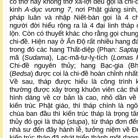
có thờ hay không thờ xá-lợi đều gọi là chi-
kinh
A-dục vương 7
, nơi Phật giáng sinh
pháp luân và nhập Niết-bàn gọi là 4 ch
người đời hiểu rộng ra là 4 đại linh tháp 
lộn. Còn có thuyết khác cho rằng gọi chung 
chi-đề. Hiện nay ở Ấn Độ rất nhiều hang đá
trong đó các hang Thất-diệp (Phạn:
Sapta
mã (
Sudama
), Lạc-mã-tư-lỵ-tích (
Lomas R
Chi-đề nguyên thủy; hang Bạc-gia (Bh
(
Bedsa
) được coi là chi-đề hoàn chỉnh nhất
Về sau, tháp được hiểu là công trình k
thường được xây trong khuôn viên các thán
hình dáng về cơ bản là cao, nhỏ dần về 
kiến trúc Phật giáo, thì tháp chính là ng
chùa ban đầu thì kiến trúc tháp là trọng t
thủy đó gọi là tháp (
stupa
), từ tháp đơn đế
nhà sư đến đây hành lễ, tưởng niệm về 
kiến trúc tháp đã phát triển thành một dạng