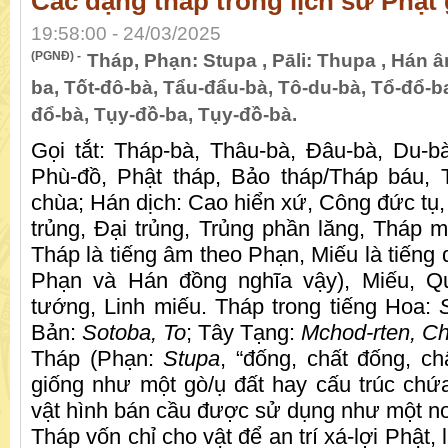
Các dạng tháp trong lịch sử Phật 
19:58:00 - 24/03/2025
(PGNĐ) -
Tháp, Phạn: Stupa , Pāli: Thupa , Hán â
ba, Tốt-đô-bà, Tẩu-đẩu-bà, Tô-du-bà, Tổ-đổ-b
đổ-bà, Tụy-đồ-ba, Tụy-đồ-bà.
Gọi tắt: Tháp-bà, Thâu-bà, Đâu-bà, Du-bà
Phù-đồ, Phật tháp, Bảo tháp/Tháp báu, 
chùa; Hán dịch: Cao hiển xứ, Công đức tụ
trủng, Đại trủng, Trủng phần lăng, Tháp m
Tháp là tiếng âm theo Phạn, Miếu là tiếng d
Phạn và Hán đồng nghĩa vậy), Miếu, Qu
tướng, Linh miếu. Tháp trong tiếng Hoa:
Bản:
Sotoba, To
; Tây Tạng:
Mchod-rten, Ch
Tháp (Phạn:
Stupa
, “đống, chất đống, ch
giống như một gò/ụ đất hay cấu trúc chứa
vật hình bán cầu được sử dụng như một nơi
Tháp vốn chỉ cho vật để an trí xá-lợi Phật, 