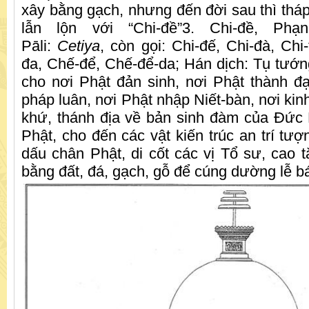
xây bằng gạch, nhưng đến đời sau thì th
lẫn lộn với “Chi-đề”3. Chi-đề, Ph
Pāli:
Cetiya
, còn gọi: Chi-đế, Chi-đà, Chi
đa, Chế-để, Chế-để-da; Hán dịch: Tụ tướn
cho nơi Phật đản sinh, nơi Phật thành đ
pháp luân, nơi Phật nhập Niết-bàn, nơi ki
khứ, thánh địa về bản sinh đàm của Đức 
Phật, cho đến các vật kiến trúc an trí tượ
dấu chân Phật, di cốt các vị Tổ sư, cao
bằng đất, đá, gạch, gỗ để cúng dường lễ bá