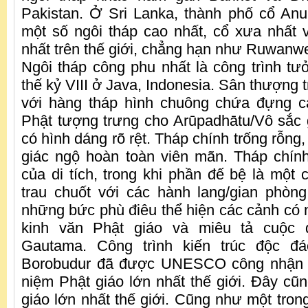
Pakistan. Ở Sri Lanka, thành phố cổ An
một số ngôi tháp cao nhất, cổ xưa nhất 
nhất trên thế giới, chẳng hạn như Ruwanwe
Ngôi tháp công phu nhất là công trình t
thế kỷ VIII ở Java, Indonesia. Sân thượng t
với hàng tháp hình chuông chứa đựng 
Phật tượng trưng cho Arūpadhātu/Vô sắc 
có hình dáng rõ rệt. Tháp chính trống rỗng
giác ngộ hoàn toàn viên mãn. Tháp chín
của di tích, trong khi phần đế bệ là một 
trau chuốt với các hành lang/gian phòng
những bức phù điêu thể hiện các cảnh có
kinh văn Phật giáo và miêu tả cuộc
Gautama. Công trình kiến ​​trúc độc 
Borobudur đã được UNESCO công nhận l
niệm Phật giáo lớn nhất thế giới. Đây cũn
giáo lớn nhất thế giới. Cũng như một tron