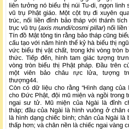
liên tưởng nó biểu thị núi Tu-di, ngọn linh
vũ trụ Phật giáo. Một cột trụ đi xuyên qu
trúc, nối liền đỉnh bảo tháp với thánh tí
trục vũ trụ (
axis mundi/cosmi pillar
) nối liền
Tín đồ Mật tông tin rằng bảo tháp cũng biểu
cấu tạo với năm hình thể kỷ hà biểu thị ng
vức biểu thị vật chất, trong khi vòng tròn b
thức. Tiếp đến, hình tam giác tượng trưn
vòng tròn biểu thị Phật pháp. Đầu trên cù
một viên bảo châu rực lửa, tượng tr
thượng44.
Còn có dữ liệu cho rằng “Hình dạng của 
cho Đức Phật, đội mũ miện và ngồi trong tư
ngai sư tử. Mũ miện của Ngài là đỉnh 
tháp; đầu của Ngài là hình vuông ở chân 
là hình dạng chiếc bình; chân của Ngài là
thấp hơn; và chân nền là chiếc ngai vàng c