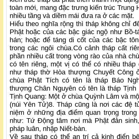
toàn mới, mang đặc trưng kiến trúc Trung H
nhiều tầng và diềm mái đưa ra ở các mặt.
Hiểu theo nghĩa rộng thì tháp không chỉ đ
Phật hoặc của các bậc giác ngộ như Bồ-tát
hán; hoặc để táng di cốt của các bậc tô
trong các ngôi chùa.Có cảnh tháp cất ri
phần nhiều cất trong vòng rào của nhà chù
có tên riêng, một vị có thể có nhiều tháp
như tháp thờ Hòa thượng Chuyết Công 
chùa Phật Tích có tên là tháp Báo Ng
thượng Chân Nguyên có tên là tháp Tịnh
Tịnh Quang: Một ở chùa Quỳnh Lâm và mộ
(núi Yên Tử)8. Tháp cũng là nơi các đệ 
niệm ở những địa điểm quan trọng trong
như: Tứ Động tâm nơi mà Phật đản sinh,
pháp luân, nhập Niết-bàn.
Về sau tháp có thể an trí cả kinh điển bê