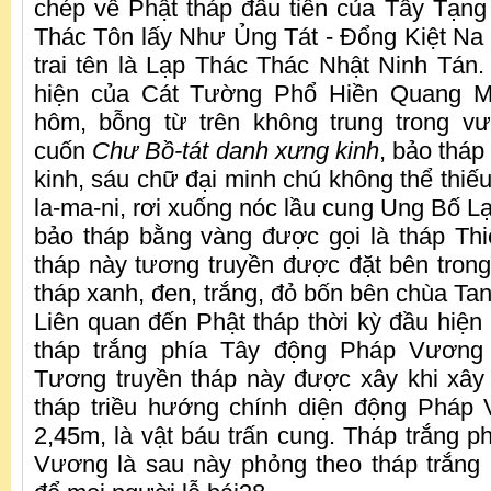
chép về Phật tháp đầu tiên của Tây Tạng
Thác Tôn lấy Như Ủng Tát - Đổng Kiệt Na 
trai tên là Lạp Thác Thác Nhật Ninh Tán. 
hiện của Cát Tường Phổ Hiền Quang Min
hôm, bỗng từ trên không trung trong vư
cuốn
Chư Bồ-tát danh xưng kinh
, bảo tháp
kinh, sáu chữ đại minh chú không thể thiế
la-ma-ni, rơi xuống nóc lầu cung Ung Bố L
bảo tháp bằng vàng được gọi là tháp Th
tháp này tương truyền được đặt bên trong
tháp xanh, đen, trắng, đỏ bốn bên chùa Ta
Liên quan đến Phật tháp thời kỳ đầu hiện
tháp trắng phía Tây động Pháp Vương
Tương truyền tháp này được xây khi xâ
tháp triều hướng chính diện động Pháp
2,45m, là vật báu trấn cung. Tháp trắng 
Vương là sau này phỏng theo tháp trắng