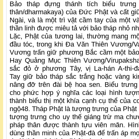
Bảo tháp đựng thánh tích biểu trưng 
thân/dharmakaya) của Đức Phật và cất giữ 
Ngài, và là một trì vật cầm tay của một và
thần linh được miêu tả với bảo tháp nhỏ như
Lặc, Phật của tương lai, thường mang mộ
đầu tóc, trong khi Đa Văn Thiên Vương/Va
Vương trấn giữ phương Bắc cầm một bảo t
Hay Quảng Mục Thiên Vương/Virupaksha
sắc đỏ ở phương Tây, vị La-hán A-thi-đ
Tay giữ bảo tháp sắc trắng hoặc vàng k
nâng đỡ trên đài bệ hoa sen. Biểu trưng
cho phức hợp ý nghĩa các loại hình tượ
thành biểu thị một khía cạnh cụ thể của c
ngộ48. Tháp Phật là tượng trưng của Phật 
tượng trưng cho uy thế giáng trừ ma ch
pháp thân được thành tựu viên mãn. Hìn
dùng thần minh của Phật-đà để trấn áp 