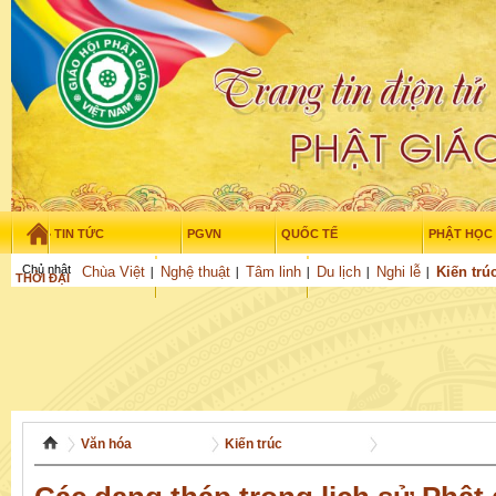
TIN TỨC
PGVN
QUỐC TẾ
PHẬT HỌC
Chủ nhật - 9/08/2026
–
08
:
25
:
52
Chùa Việt
Nghệ thuật
Tâm linh
Du lịch
Nghi lễ
Kiến trú
THỜI ĐẠI
TUỔI TRẺ
NGHIÊN CỨU
GỬI BÀI
Văn hóa
Kiến trúc