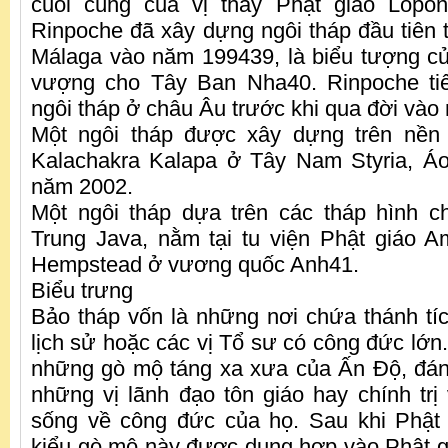
cuối cùng của vị thầy Phật giáo Lopo
Rinpoche đã xây dựng ngôi tháp đầu tiên
Málaga vào năm 199439, là biểu tượng củ
vượng cho Tây Ban Nha40. Rinpoche ti
ngôi tháp ở châu Âu trước khi qua đời vào
Một ngôi tháp được xây dựng trên nền
Kalachakra Kalapa ở Tây Nam Styria, Á
năm 2002.
Một ngôi tháp dựa trên các tháp hình c
Trung Java, nằm tại tu viện Phật giáo 
Hempstead ở vương quốc Anh41.
Biểu trưng
Bảo tháp vốn là những nơi chứa thánh tích
lịch sử hoặc các vị Tổ sư có công đức lớn
những gò mộ táng xa xưa của Ấn Độ, đá
những vị lãnh đạo tôn giáo hay chính tr
sống về công đức của họ. Sau khi Phật 
kiểu gò mộ này được dung hợp vào Phật g