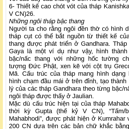
6- Thiết kế cao chót vót của tháp Kanishka 
V CN)26.
Những ngôi tháp bậc thang
Người ta cho rằng ngôi đền thờ có hình 
tháp cụt có thể bắt nguồn từ thiết kế củ
thang được phát triển ở Gandhara. Thá
Gaya là một ví dụ như vậy, hình thành
bậc/nấc thang với những hốc tường c
tượng Đức Phật, xen kẽ với cột trụ Gre
Mã. Cấu trúc của tháp mang hình dạng
hình chạm đầu mái ở trên đỉnh, tạo thành
lý của các tháp Gandhara theo từng bậc/
ngôi tháp được thấy ở Jaulian.
Mặc dù cấu trúc hiện tại của tháp Mahabd
thời kỳ Gupta (thế kỷ V CN), “Tấm/
Mahabhodi”, được phát hiện ở Kumrahar v
200 CN dựa trên các bản chữ khắc bằng