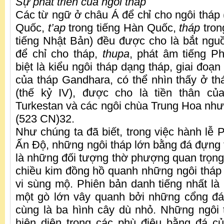
Sự phát triển của ngôi tháp
Các từ ngữ ở châu Á để chỉ cho ngôi tháp 
Quốc,
t’ap
trong tiếng Hàn Quốc,
tháp
tron
tiếng Nhật Bản) đều được cho là bắt ngu
để chỉ cho tháp,
thupa
, phát âm tiếng P
biệt là kiểu ngôi tháp dạng tháp, giai đoạn
của tháp Gandhara, có thể nhìn thấy ở th
(thế kỷ IV), được cho là tiền thân c
Turkestan và các ngôi chùa Trung Hoa nh
(523 CN)32.
Như chúng ta đã biết, trong việc hành lễ 
Ấn Độ, những ngôi tháp lớn bằng đá đựng t
là những đối tượng thờ phượng quan trọng 
chiều kim đồng hồ quanh những ngôi tháp
vi sùng mộ. Phiên bản danh tiếng nhất là 
một gò lớn vây quanh bởi những cổng đá
cùng là ba hình cây dù nhỏ. Những ngôi
hiện diện trong các phù điêu bằng đá c