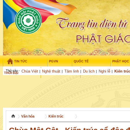
TIN TỨC
PGVN
QUỐC TẾ
PHẬT HỌC
Thứ sáu - 7/08/2026
–
17
:
59
:
36
Chùa Việt
Nghệ thuật
Tâm linh
Du lịch
Nghi lễ
Kiến trú
THỜI ĐẠI
TUỔI TRẺ
NGHIÊN CỨU
GỬI BÀI
Văn hóa
Kiến trúc