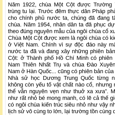
Năm 1922, chùa Một Cột được Trường
trùng tu lại. Trước đêm thực dân Pháp phải
cho chính phủ nước ta, chúng đã đang t
chùa. Năm 1954, nhân dân ta đã phục dự
theo đúng nguyên mẫu của ngôi chùa cổ x
Chùa Một Cột được xem là ngôi chùa có kiế
ở Việt Nam. Chính vì sự độc đáo này mà
nước ta đã và đang xây những phiên bản
Cột: ở Thành phố Hồ Chí Minh có phiên
Nam Thiên Nhất Trụ và chùa Đào Xuyên
Nam ở Hàn Quốc... cũng có phiên bản của
Nhà sử học Dương Trung Quốc từng nh
không còn yếu tố vật chất nào cổ, nhưng n
thể vẫn nguyên vẹn như thuở xa xưa”. M
như rất nhỏ bé mong manh, có lẽ cả thế gi
có ngôi chùa kiến trúc siêu nhỏ như vậy nh
lịch sử vô cùng to lớn, lại trường tồn cùng 