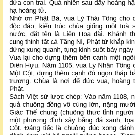
đứa con trai. Quả nhiên sau đấy hoàng hậu
hạ hoàng tử.
Nhớ ơn Phật Bà, vua Lý Thái Tông cho 
độc đáo, kiến trúc chùa giống một toà 
nước, đặt tên là Liên Hoa đài. Khánh t
cung thỉnh tất cả Tăng Ni, Phật tử khắp k
đứng xung quanh, tụng kinh suốt bảy ngà
Vua lại cho dựng thêm bên cạnh một ngô
Diên Hựu. Năm 1105, vua Lý Nhân Tông ch
Một Cột, dựng thêm cạnh đó ngọn tháp b
trượng. Chùa là nơi để đức vua, hoàng 
Phật.
Sách Việt sử lược chép: Vào năm 1108, 
quả chuông đồng vô cùng lớn, nặng mười h
Giác Thế chung (chuông thức tỉnh người 
một phương đình xây bằng đá xanh, tọa
Cột. Đáng tiếc là chuông đúc xong đánh