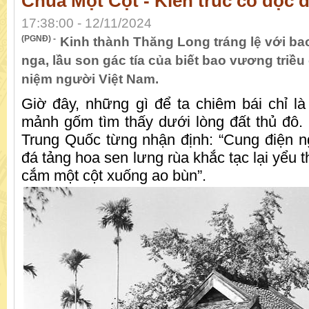
Chùa Một Cột - Kiến trúc cổ độc 
17:38:00 - 12/11/2024
(PGNĐ) -
Kinh thành Thăng Long tráng lệ với ba
nga, lầu son gác tía của biết bao vương triều
niệm người Việt Nam.
Giờ đây, những gì để ta chiêm bái chỉ 
mảnh gốm tìm thấy dưới lòng đất thủ đô
Trung Quốc từng nhận định: “Cung điện n
đá tảng hoa sen lưng rùa khắc tạc lại yểu 
cắm một cột xuống ao bùn”.