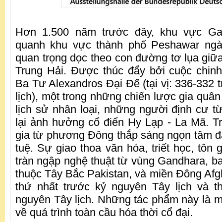
Hơn 1.500 năm trước đây, khu vực Ga
quanh khu vực thành phố Peshawar ngà
quan trọng dọc theo con đường tơ lụa giữ
Trung Hải. Được thúc đẩy bởi cuộc chin
Ba Tư Alexandros Đại Đế (tại vị: 336-332 
lịch), một trong những chiến lược gia quân 
lịch sử nhân loại, những người định cư
lại ảnh hưởng cổ điển Hy Lạp - La Mã. T
gia từ phương Đông thắp sáng ngọn tâm đăn
tuệ. Sự giao thoa văn hóa, triết học, tôn
tràn ngập nghệ thuật từ vùng Gandhara, b
thuộc Tây Bắc Pakistan, và miền Đông Afgh
thứ nhất trước kỷ nguyên Tây lịch và t
nguyên Tây lịch. Những tác phẩm này là mộ
về quá trình toàn cầu hóa thời cổ đại.