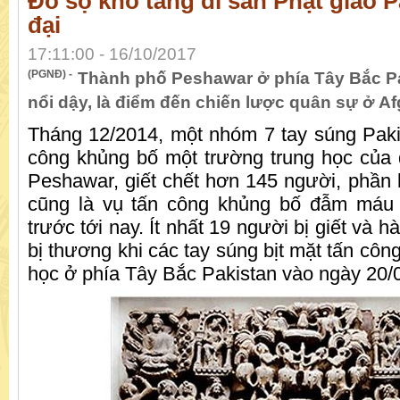
Đồ sộ kho tàng di sản Phật giáo P
đại
17:11:00 - 16/10/2017
(PGNĐ) -
Thành phố Peshawar ở phía Tây Bắc Pa
nổi dậy, là điểm đến chiến lược quân sự ở Af
Tháng 12/2014, một nhóm 7 tay súng Pakis
công khủng bố một trường trung học của
Peshawar, giết chết hơn 145 người, phần l
cũng là vụ tấn công khủng bố đẫm máu 
trước tới nay. Ít nhất 19 người bị giết và 
bị thương khi các tay súng bịt mặt tấn côn
học ở phía Tây Bắc Pakistan vào ngày 20/