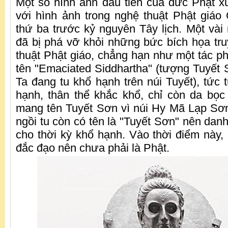
Một số hình ảnh đầu tiên của đức Phật xu
với hình ảnh trong nghệ thuật Phật giáo
thứ ba trước kỷ nguyên Tây lịch. Một vài
đã bị phá vỡ khỏi những bức bích họa tr
thuật Phật giáo, chẳng hạn như một tác 
tên "Emaciated Siddhartha" (tượng Tuyết S
Ta đang tu khổ hạnh trên núi Tuyết), tức
hạnh, thân thể khắc khổ, chỉ còn da bọ
mang tên Tuyết Sơn vì núi Hy Mã Lạp Sơ
ngồi tu còn có tên là "Tuyết Sơn" nên dan
cho thời kỳ khổ hạnh. Vào thời điểm này
đắc đạo nên chưa phải là Phật.