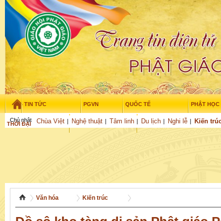
TIN TỨC
PGVN
QUỐC TẾ
PHẬT HỌC
Chủ nhật - 9/08/2026
–
08
:
20
:
22
Chùa Việt
Nghệ thuật
Tâm linh
Du lịch
Nghi lễ
Kiến trú
THỜI ĐẠI
TUỔI TRẺ
NGHIÊN CỨU
GỬI BÀI
Văn hóa
Kiến trúc