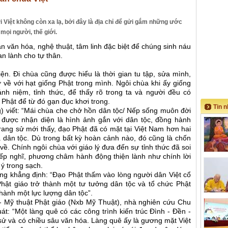
 Việt không còn xa lạ, bởi đây là địa chỉ để gửi gắm những ước
 mọi người, thế giới.
an văn hóa, nghệ thuật, tâm linh đặc biệt để chúng sinh náu
an lành cho tự thân.
n. Đi chùa cũng được hiểu là thời gian tu tập, sửa mình,
ở về với hạt giống Phật trong mình. Ngôi chùa khi ấy giống
nh niệm, tỉnh thức, để thấy rõ trong ta và người đều có
Phật để từ đó gạn đục khơi trong.
Tin 
 viết: “Mái chùa che chở hồn dân tộc/ Nếp sống muôn đời
n được nhận diện là hình ảnh gắn với dân tộc, đồng hành
ang sử mới thấy, đạo Phật đã có mặt tại Việt Nam hơn hai
dân tộc. Dù trong bất kỳ hoàn cảnh nào, đó cũng là chốn
 về. Chính ngôi chùa với giáo lý đưa đến sự tỉnh thức đã soi
nếp nghĩ, phương châm hành động thiện lành như chính lời
 ý trong sạch.
g khẳng định: “Đạo Phật thấm vào lòng người dân Việt cổ
hật giáo trở thành một tư tưởng dân tộc và tổ chức Phật
thành một lực lượng dân tộc”.
- Mỹ thuật Phật giáo (Nxb Mỹ Thuật), nhà nghiên cứu Chu
t: “Một làng quê có các công trình kiến trúc Đình - Đền -
 sử và có chiều sâu văn hóa. Làng quê ấy là gương mặt Việt