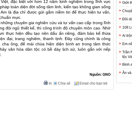
Việt, đặc biệt với hơn 12 năm kinh nghiệm trong lĩnh vực
Giới t
 pháp toàn diện đời sống tâm linh, kiến tạo không gian sống
Chuyệ
m là địa chỉ được gửi gắm niềm tin để thực hiện tư vấn,
h chuẩn mực.
Đôi d
những chuyên gia nghiên cứu và tư vấn cao cấp trong lĩnh
108 L
ng đội ngũ thiết kế, thi công trình độ chuyên môn cao. Nhờ
Am thực hiện đều tạo nên dấu ấn riêng, đảm bảo kế thừa
Ai trộ
n đại, trang nghiêm, thanh tịnh. Đây cũng chính là công
 cha ông, để mái chùa hiện diện bình an trong tâm thức
Em nê
hảy văn hóa dân tộc có bề dày lịch sử, luôn gắn với nếp
Trần 
t.
tộc Vi
Bình 
Ăn và
Nguồn: GNO
In
Chia sẻ
Email cho bạn bè