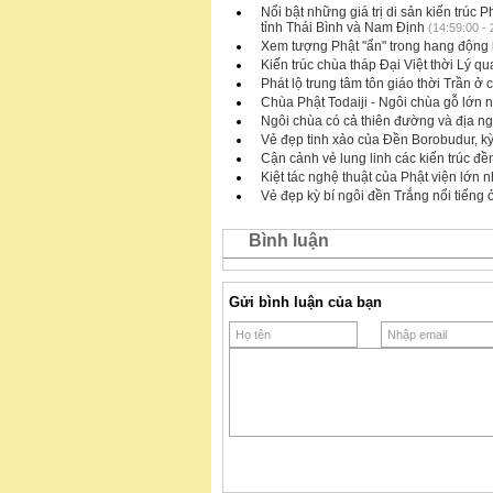
Nổi bật những giá trị di sản kiến trú
tỉnh Thái Bình và Nam Định
(14:59:00 - 
Xem tượng Phật "ẩn" trong hang động 
Kiến trúc chùa tháp Ðại Việt thời Lý qu
Phát lộ trung tâm tôn giáo thời Trần ở
Chùa Phật Todaiji - Ngôi chùa gỗ lớn 
Ngôi chùa có cả thiên đường và địa ng
Vẻ đẹp tinh xảo của Đền Borobudur, kỳ
Cận cảnh vẻ lung linh các kiến trúc đề
Kiệt tác nghệ thuật của Phật viện lớ
Vẻ đẹp kỳ bí ngôi đền Trắng nổi tiếng 
Bình luận
Gửi bình luận của bạn