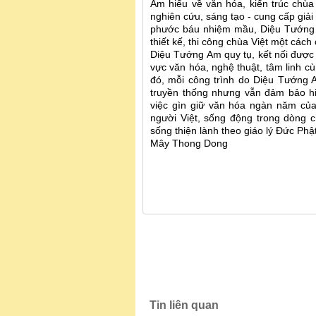
Am hiểu về văn hóa, kiến trúc chùa 
nghiên cứu, sáng tạo - cung cấp giải
phước báu nhiệm mầu, Diệu Tướng A
thiết kế, thi công chùa Việt một các
Diệu Tướng Am quy tụ, kết nối được 
vực văn hóa, nghệ thuật, tâm linh cù
đó, mỗi công trình do Diệu Tướng 
truyền thống nhưng vẫn đảm bảo hiệ
việc gìn giữ văn hóa ngàn năm của
người Việt, sống động trong dòng c
sống thiện lành theo giáo lý Đức Phậ
Mây Thong Dong
Tin liên quan