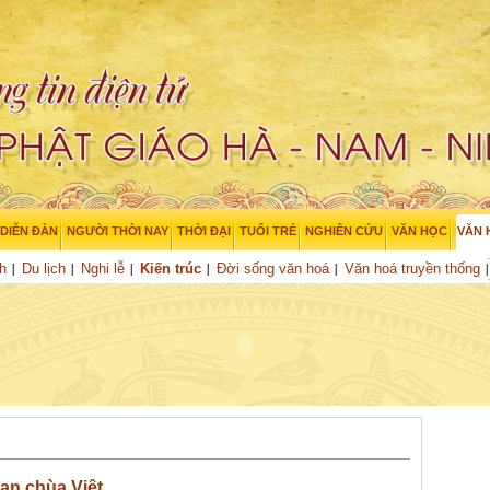
DIỄN ĐÀN
NGƯỜI THỜI NAY
THỜI ĐẠI
TUỔI TRẺ
NGHIÊN CỨU
VĂN HỌC
VĂN 
h
Du lịch
Nghi lễ
Kiến trúc
Đời sống văn hoá
Văn hoá truyền thống
an chùa Việt