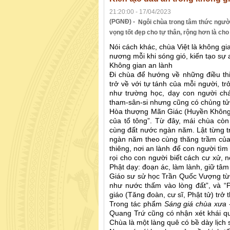
21:20:00 - 17/04/2023
(PGNĐ) -
Ngôi chùa trong tâm thức người
vọng tốt đẹp cho tự thân, rộng hơn là cho
Nói cách khác, chùa Việt là không gi
nương mỗi khi sóng gió, kiến tạo sự 
Không gian an lành
Đi chùa để hướng về những điều thiệ
trở về với tự tánh của mỗi người, tr
như trường học, dạy con người chá
tham-sân-si nhưng cũng có chủng tử 
Hòa thượng Mãn Giác (Huyền Không)
của tổ tông”. Từ đây, mái chùa cò
cùng đất nước ngàn năm. Lật từng tr
ngàn năm theo cùng thăng trầm của 
thiêng, nơi an lành để con người tìm
rọi cho con người biết cách cư xử, 
Phật dạy: đoạn ác, làm lành, giữ tâm
Giáo sư sử học Trần Quốc Vượng từn
như nước thấm vào lòng đất”, và “P
giáo (Tăng đoàn, cư sĩ, Phật tử) trở 
Trong tác phẩm
Sáng giá chùa xưa
Quang Trứ cũng có nhận xét khái quá
Chùa là một làng quê có bề dày lịch