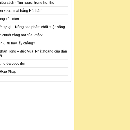
hiệu sách - Tìm người trong hơi thở
n xưa... mai trắng Hà thành
òng xúc cảm
ời tự tại – Nâng cao phẩm chất cuộc sống
m chuỗi tràng hạt của Phật?
n đi tu hay lấy chồng?
Nhân Tông – đức Vua, Phật hoàng của dân
ệt
an giữa cuộc đời
 Đạo Pháp