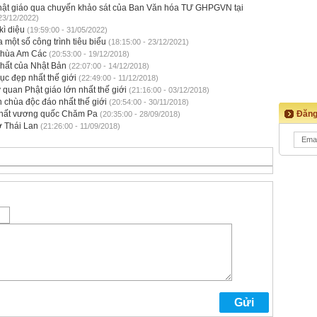
c Phật giáo qua chuyến khảo sát của Ban Văn hóa TƯ GHPGVN tại
23/12/2022)
kì diệu
(19:59:00 - 31/05/2022)
a một số công trình tiêu biểu
(18:15:00 - 23/12/2021)
 chùa Am Các
(20:53:00 - 19/12/2018)
nhất của Nhật Bản
(22:07:00 - 14/12/2018)
ục đẹp nhất thế giới
(22:49:00 - 11/12/2018)
 quan Phật giáo lớn nhất thế giới
(21:16:00 - 03/12/2018)
n chùa độc đáo nhất thế giới
(20:54:00 - 30/11/2018)
n nhất vương quốc Chăm Pa
Đăng
(20:35:00 - 28/09/2018)
ở Thái Lan
(21:26:00 - 11/09/2018)