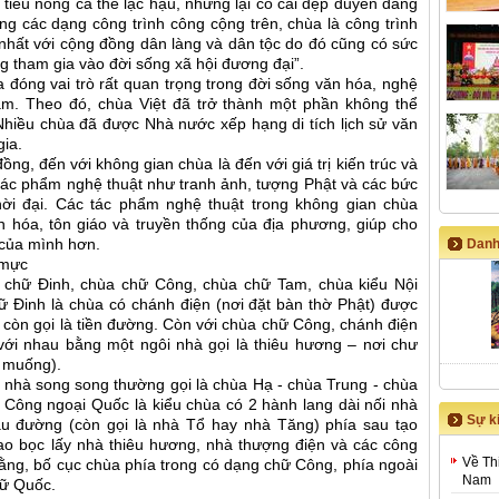
 tiểu nông cá thể lạc hậu, nhưng lại có cái đẹp duyên dáng
g các dạng công trình công cộng trên, chùa là công trình
nhất với cộng đồng dân làng và dân tộc do đó cũng có sức
ng tham gia vào đời sống xã hội đương đại”.
a đóng vai trò rất quan trọng trong đời sống văn hóa, nghệ
Nam. Theo đó, chùa Việt đã trở thành một phần không thể
 Nhiều chùa đã được Nhà nước xếp hạng di tích lịch sử văn
gia.
ồng, đến với không gian chùa là đến với giá trị kiến trúc và
c tác phẩm nghệ thuật như tranh ảnh, tượng Phật và các bức
ời đại. Các tác phẩm nghệ thuật trong không gian chùa
 hóa, tôn giáo và truyền thống của địa phương, giúp cho
 của mình hơn.
Danh
 mực
 chữ Đinh, chùa chữ Công, chùa chữ Tam, chùa kiểu Nội
ữ Đinh là chùa có chánh điện (nơi đặt bàn thờ Phật) được
 còn gọi là tiền đường. Còn với chùa chữ Công, chánh điện
với nhau bằng một ngôi nhà gọi là thiêu hương – nơi chư
g muống).
 nhà song song thường gọi là chùa Hạ - chùa Trung - chùa
 Công ngoại Quốc là kiểu chùa có 2 hành lang dài nối nhà
Sự ki
ậu đường (còn gọi là nhà Tổ hay nhà Tăng) phía sau tạo
ao bọc lấy nhà thiêu hương, nhà thượng điện và các công
Về Th
 bằng, bố cục chùa phía trong có dạng chữ Công, phía ngoài
Nam
hữ Quốc.