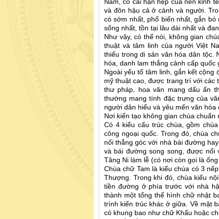
Nam, có cái hạn hẹp của nền kinh tế
và đôn hậu cả ở cảnh và người. Tron
có sớm nhất, phổ biến nhất, gắn bó 
sống nhất, tồn tại lâu dài nhất và đa
Như vậy, có thể nói, không gian chù
thuật và tâm linh của người Việt 
thiếu trong di sản văn hóa dân tộc.
hóa, danh lam thắng cảnh cấp quốc 
Ngoài yếu tố tâm linh, gắn kết cộng đ
mỹ thuật cao, được trang trí với cá
thư pháp, hoa văn mang dấu ấn th
thường mang tính đặc trưng của văn
người dân hiểu và yêu mến văn hóa
Nơi kiến tạo không gian chùa chuẩn
Có 4 kiểu cấu trúc chùa, gồm chùa
công ngoại quốc. Trong đó, chùa ch
nối thẳng góc với nhà bái đường hay
và bái đường song song, được nối 
Tăng Ni làm lễ (có nơi còn gọi là ốn
Chùa chữ Tam là kiểu chùa có 3 nếp
Thượng. Trong khi đó, chùa kiểu nội
tiền đường ở phía trước với nhà h
thành một tổng thể hình chữ nhật b
trình kiến trúc khác ở giữa. Về mặt
có khung bao như chữ Khẩu hoặc c