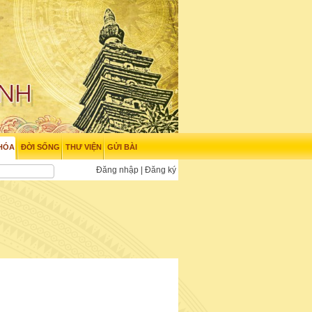
HÓA
ĐỜI SỐNG
THƯ VIỆN
GỬI BÀI
Đăng nhập
|
Đăng ký