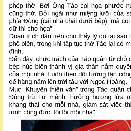
phép thờ. Bởi Ông Táo coi họa phước n
cũng thờ. Bởi ngài như miệng lưỡi của 
phía Đông (cái nhà chái dưới bếp), mà coi
dữ thì cho họa”.
Đoạn trích dẫn trên cho thấy lý do tại sao 
phổ biến, trong khi tập tục thờ Táo lại có 
đình.
Đến đây, chức trách của Táo quân từ chỗ c
bếp núc biến thành vị gia thần nắm quyề
của một nhà: Luôn theo dõi tường tận công
để hàng năm lên trời tâu với Ngọc Hoàng.
Mục “Khuyến thiên văn” trong Táo quân chơ
Đông trù Tư mệnh, hưởng hương lửa m
khang thái cho mỗi nhà, giám sát việc th
trình công đức, tội lỗi mỗi nhà".