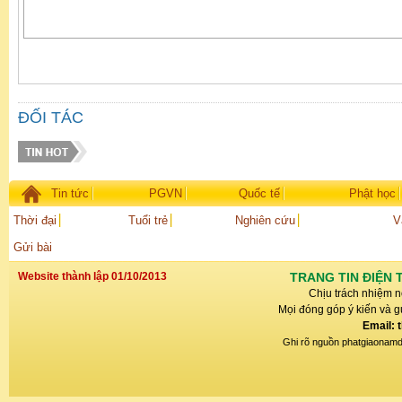
ĐỐI TÁC
Tin tức
PGVN
Quốc tế
Phật học
Thời đại
Tuổi trẻ
Nghiên cứu
V
Gửi bài
Website thành lập 01/10/2013
TRANG TIN ĐIỆN 
Chịu trách nhiệm n
Mọi đóng góp ý kiến và gử
Email: 
Ghi rõ nguồn phatgiaonamdin