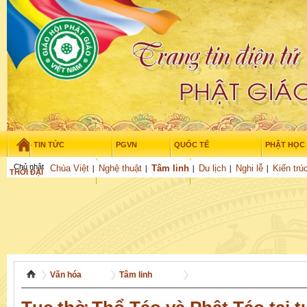
TIN TỨC
PGVN
QUỐC TẾ
PHẬT HỌC
Chủ nhật - 9/08/2026
–
10
:
36
:
27
Chùa Việt
Nghệ thuật
Tâm linh
Du lịch
Nghi lễ
Kiến trú
THỜI ĐẠI
TUỔI TRẺ
NGHIÊN CỨU
GỬI BÀI
Văn hóa
Tâm linh