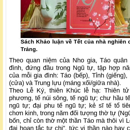
Sách Khảo luận về Tết của nhà nghiên
Trảng.
Theo quan niệm của Nho gia, Táo quân 
đình, đứng đầu trong Ngũ tự, tập hợp n
của mỗi gia đình: Táo (bếp), Tỉnh (giếng)
(cửa) và Trung lựu (máng xối/giữa nhà).
Theo Lễ Ký, thiên Khúc lễ hạ: Thiên tử 
phương, tế núi sông, tế ngũ tự; chư hầu t
ngũ tự; đại phu tế ngũ tự; kẻ sĩ tế tổ 
chơn kinh, trong năm đối tượng thờ tự (Ngũ 
bốn, chỉ còn thờ một thần Táo mà thôi vì 
đại hoạn tắc tự chi”, tức vị thần nào hay