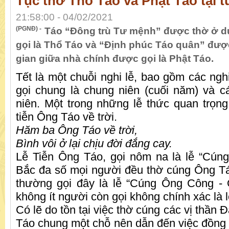
Tục thờ Thổ Táo và Phật Táo tại t
21:58:00 - 04/02/2021
(PGNĐ) -
Táo “Đông trù Tư mệnh” được thờ ở d
gọi là Thổ Táo và “Định phúc Táo quân” được
gian giữa nhà chính được gọi là Phật Táo.
Tết là một chuỗi nghi lễ, bao gồm các ngh
gọi chung là chung niên (cuối năm) và 
niên. Một trong những lễ thức quan trọng
tiễn Ông Táo về trời.
Hăm ba Ông Táo về trời,
Bình vôi ở lại chịu đời đắng cay.
Lễ Tiễn Ông Táo, gọi nôm na là lễ “Cún
Bắc đa số mọi người đều thờ cúng Ông T
thường gọi đây là lễ “Cúng Ông Công - 
không ít người còn gọi không chính xác là
Có lẽ do tồn tại việc thờ cúng các vị thần
Táo chung một chỗ nên dẫn đến việc đồng n