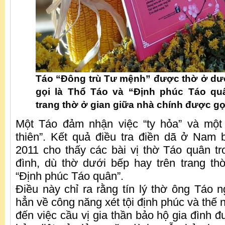
Táo “Đông trù Tư mệnh” được thờ ở dư
gọi là Thổ Táo và “Định phúc Táo q
trang thờ ở gian giữa nhà chính được gọi
Một Táo đảm nhận việc “ty hỏa” và một 
thiên”. Kết quả điều tra điền dã ở Nam
2011 cho thấy các bài vị thờ Táo quân tr
đình, dù thờ dưới bếp hay trên trang th
“Định phúc Táo quân”.
Điều này chỉ ra rằng tín lý thờ ông Táo 
hẳn về công năng xét tội định phúc và thế
đến việc cầu vị gia thần bảo hộ gia đình đ