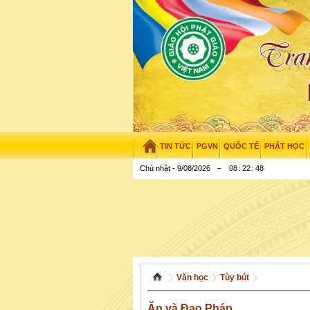
TIN TỨC
PGVN
QUỐC TẾ
PHẬT HỌC
Chủ nhật - 9/08/2026
–
08
:
22
:
49
Văn học
Tùy bút
Ăn và Đạo Pháp