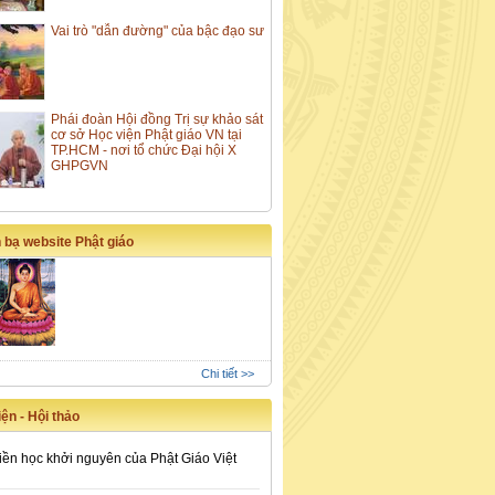
Vai trò "dẫn đường" của bậc đạo sư
Phái đoàn Hội đồng Trị sự khảo sát
cơ sở Học viện Phật giáo VN tại
TP.HCM - nơi tổ chức Đại hội X
GHPGVN
 bạ website Phật giáo
Chi tiết >>
ện - Hội thảo
iền học khởi nguyên của Phật Giáo Việt