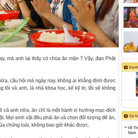
 chay, mà anh lại thấy có chùa ăn mặn ? Vậy, đạo Phật
Danh
" nữa, câu hỏi mà ngày nay, không ai khẳng định được
tôi và anh, là nhà khoa học, kẻ kỹ trị, tôi sẽ không
ó lẽ cả anh nữa, ăn chỉ là một hành vi hướng-mục-đích
Sự ki
ật. Mọi sinh vật đều phải ăn và chọn đối tượng để ăn,
 của chủng loài, không bao giờ khác được.
Về Th
Nam