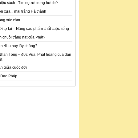
hiệu sách - Tìm người trong hơi thở
n xưa... mai trắng Hà thành
òng xúc cảm
ời tự tại – Nâng cao phẩm chất cuộc sống
m chuỗi tràng hạt của Phật?
n đi tu hay lấy chồng?
Nhân Tông – đức Vua, Phật hoàng của dân
ệt
an giữa cuộc đời
 Đạo Pháp