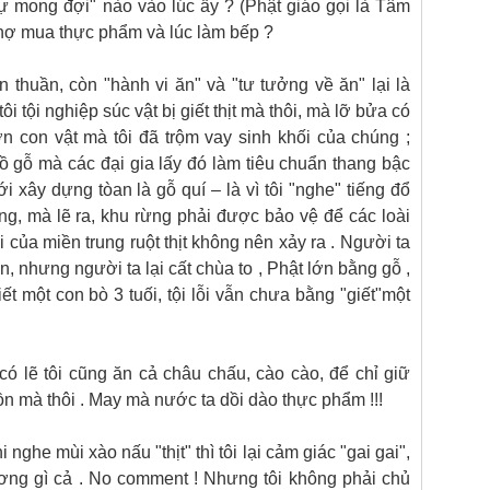
 sự mong đợi" nào vào lúc ấy ? (Phật giáo gọi là Tâm
chợ mua thực phẩm và lúc làm bếp ?
ơn thuần, còn "hành vi ăn" và "tư tưởng về ăn" lại là
 tôi tội nghiệp súc vật bị giết thịt mà thôi, mà lỡ bửa có
 ơn con vật mà tôi đã trộm vay sinh khối của chúng ;
 gỗ mà các đại gia lấy đó làm tiêu chuẩn thang bậc
 xây dựng tòan là gỗ quí – là vì tôi "nghe" tiếng đổ
ng, mà lẽ ra, khu rừng phải được bảo vệ để các loài
ội của miền trung ruột thịt không nên xảy ra . Người ta
, nhưng người ta lại cất chùa to , Phật lớn bằng gỗ ,
ết một con bò 3 tuối, tội lỗi vẫn chưa bằng "giết"một
ó lẽ tôi cũng ăn cả châu chấu, cào cào, để chỉ giữ
ồn mà thôi . May mà nước ta dồi dào thực phẩm !!!
 nghe mùi xào nấu "thịt" thì tôi lại cảm giác "gai gai",
ơng gì cả . No comment ! Nhưng tôi không phải chủ