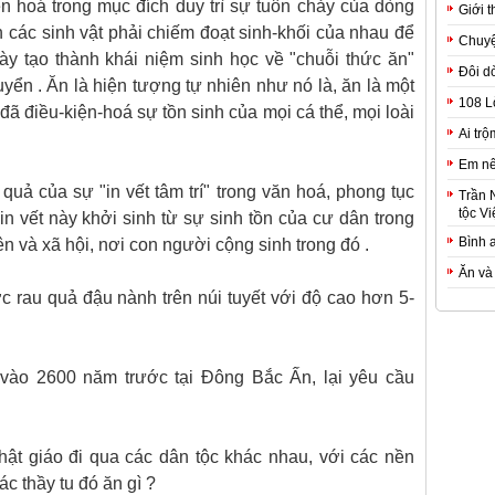
ến hoá trong mục đích duy trì sự tuôn chảy của dòng
Giới t
 các sinh vật phải chiếm đoạt sinh-khối của nhau để
Chuyệ
ày tạo thành khái niệm sinh học về "chuỗi thức ăn"
Đôi d
uyển . Ăn là hiện tượng tự nhiên như nó là, ăn là một
108 L
 đã điều-kiện-hoá sự tồn sinh của mọi cá thể, mọi loài
Ai trộ
Em nê
quả của sự "in vết tâm trí" trong văn hoá, phong tục
Trần 
tộc Vi
in vết này khởi sinh từ sự sinh tồn của cư dân trong
Bình 
n và xã hội, nơi con người cộng sinh trong đó .
Ăn và
 rau quả đậu nành trên núi tuyết với độ cao hơn 5-
vào 2600 năm trước tại Đông Bắc Ấn, lại yêu cầu
ật giáo đi qua các dân tộc khác nhau, với các nền
c thầy tu đó ăn gì ?