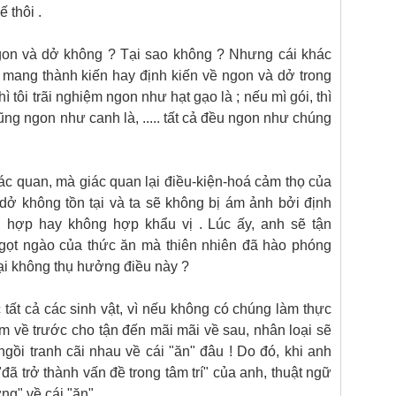
ế thôi .
t ngon và dở không ? Tại sao không ? Nhưng cái khác
ng mang thành kiến hay định kiến về ngon và dở trong
ì tôi trãi nghiệm ngon như hạt gạo là ; nếu mì gói, thì
ũng ngon như canh là, ..... tất cả đều ngon như chúng
ác quan, mà giác quan lại điều-kiện-hoá cảm thọ của
on dở không tồn tại và ta sẽ không bị ám ảnh bởi định
, hợp hay không hợp khẩu vị . Lúc ấy, anh sẽ tận
ọt ngào của thức ăn mà thiên nhiên đã hào phóng
lại không thụ hưởng điều này ?
tất cả các sinh vật, vì nếu không có chúng làm thực
 về trước cho tận đến mãi mãi về sau, nhân loại sẽ
ồi tranh cãi nhau về cái "ăn" đâu ! Do đó, khi anh
 "đã trở thành vấn đề trong tâm trí" của anh, thuật ngữ
ng" về cái "ăn".