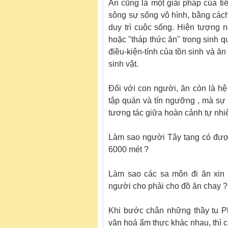
Ăn cũng là một giải pháp của ti
sông sự sống vô hình, bằng cách
duy trì cuộc sống. Hiện tượng n
hoặc "tháp thức ăn" trong sinh q
điều-kiện-tính của tồn sinh và ăn
sinh vật.
Đối với con người, ăn còn là hệ 
tập quán và tín ngưỡng , mà sự 
tương tác giữa hoàn cảnh tự nhiê
Làm sao người Tây tạng có được
6000 mét ?
Làm sao các sa môn đi ăn xin 
người cho phải cho đồ ăn chay ?
Khi bước chân những thầy tu Ph
văn hoá ẩm thực khác nhau, thì cá