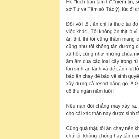
Hệ "kịch bản tâm trí","niềm tin,
sở Tư và Tâm sở Tác ý), lúc đi 
Đối với tôi, ăn chỉ là thực tại đ
việc khác . Tôi không ăn thịt là vì
ăn thịt, thì tôi cũng thầm mang
cũng như tôi không tán dương đồ
xã hội, cũng như những chùa mới
ầm ầm của các loại cây trong rừ
tồn sinh an lành và để cảnh lụt l
bảo ăn chay để bảo vệ sinh quyển
xây dựng cả resort bằng gỗ !!! Gi
cổ thụ ngàn năm tuổi !
Nếu nạn đói chẳng may xảy ra, c
cho cái xác thân này được sinh t
Cũng quả thật, tôi ăn chay nên khi
chứ tôi không chống hay tán dư