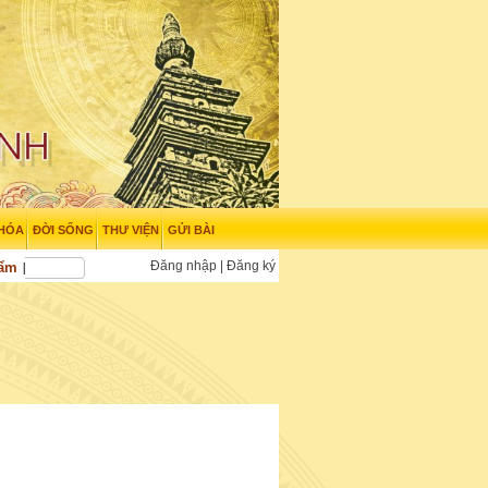
 HÓA
ĐỜI SỐNG
THƯ VIỆN
GỬI BÀI
Đăng nhập
|
Đăng ký
hẩm