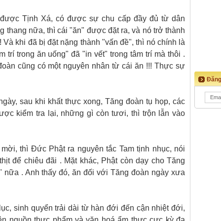
 được Tịnh Xá, có được sự chu cấp đầy đủ từ dân
 thang nữa, thì cái "ăn" được đặt ra, và nó trở thành
! Và khi đã bị đặt nặng thành "vấn đề", thì nó chính là
 trí trong ăn uống" đã "in vết" trong tâm trí mà thôi .
đoàn cũng có một nguyên nhân từ cái ăn !!! Thực sự
Đăng
 ngày, sau khi khất thực xong, Tăng đoàn tụ họp, các
ợc kiểm tra lại, những gì còn tươi, thì trộn lẫn vào
mời, thì Đức Phật ra nguyên tắc Tam tịnh nhục, nói
 thịt để chiêu đãi . Mặt khác, Phật còn dạy cho Tăng
n" nữa . Anh thấy đó, ăn đối với Tăng đoàn ngày xưa
c, sinh quyển trải dài từ hàn đới đến cận nhiệt đới,
nên nguồn thực phẩm và văn hoá ẩm thực cực kỳ đa