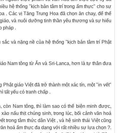
iều hệ thống "kịch bản tâm trí trong ẩm thực" cho sự
oa . Các vị Tăng Trung Hoa đã chọn ăn chay, để thể
 giáo, và nuôi dưỡng tinh thần yêu thương và sự hiểu
o pháp .
 sắc và nặng nề của hệ thống "kịch bản tâm trí Phật
iáo Nam tông từ Ấn và Sri-Lanca, hơn là tự thân đưa
Phật giáo Việt đã trở thành một xác tín, một "in vết"
thì tất yếu có tranh chấp .
n, còn Nam tông, thì làm sao có thể biện minh được,
 xào nấu thịt chúng sinh, trong lúc, bối cảnh văn hoá
t trong tâm thức dân Việt , và hệ sinh thái Việt cũng
văn hoá ẩm thực đa dạng với rất nhiều sự lựa chọn ?.