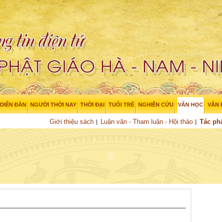
DIỄN ĐÀN
NGƯỜI THỜI NAY
THỜI ĐẠI
TUỔI TRẺ
NGHIÊN CỨU
VĂN HỌC
VĂN
Giới thiệu sách
Luận văn - Tham luận - Hội thảo
Tác p