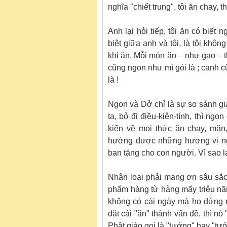
nghĩa "chiết trung", tôi ăn chay, th
Anh lại hỏi tiếp, tôi ăn có biế
biệt giữa anh và tôi, là tôi khô
khi ăn. Mỗi món ăn – như gạo – th
cũng ngon như mì gói là ; canh c
là !
Ngon và Dở chỉ là sự so sánh gi
ta, bỏ đi điều-kiện-tính, thì ng
kiến về mọi thức ăn chay, mặn
hưởng được những hương vị ng
ban tặng cho con người. Vì sao 
Nhân loại phải mang ơn sâu sắc 
phẩm hàng từ hàng mấy triệu năm
không có cái ngày mà họ đứng ng
đặt cái "ăn" thành vấn đề, thì nó
Phật giáo gọi là "tướng" hay "tưở