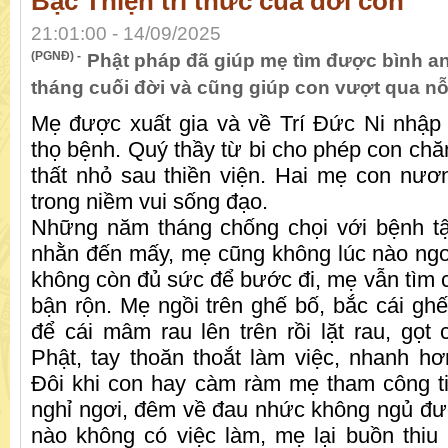
Bậc Thiện tri thức của đời con
21:01:00 - 14/09/2025
(PGNĐ) -
Phật pháp đã giúp mẹ tìm được bình a
tháng cuối đời và cũng giúp con vượt qua nỗ
Mẹ được xuất gia và về Trí Đức Ni nhập
thọ bệnh. Quý thầy từ bi cho phép con chă
thất nhỏ sau thiền viện. Hai mẹ con nươ
trong niềm vui sống đạo.
Những năm tháng chống chọi với bệnh tậ
nhằn đến mấy, mẹ cũng không lúc nào ngơi
không còn đủ sức để bước đi, mẹ vẫn tìm c
bận rộn. Mẹ ngồi trên ghế bố, bắc cái ghế
để cái mâm rau lên trên rồi lặt rau, gọt
Phật, tay thoăn thoắt làm việc, nhanh h
Đôi khi con hay càm ràm mẹ tham công ti
nghỉ ngơi, đêm về đau nhức không ngủ đ
nào không có việc làm, mẹ lại buồn thiu 