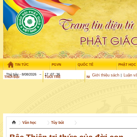
TIN TỨC
PGVN
QUỐC TẾ
PHẬT HỌC
Thứ bảy - 8/08/2026
–
17
:
07
:
37
Giới thiệu sách
Luận vă
THỜI ĐẠI
TUỔI TRẺ
NGHIÊN CỨU
GỬI BÀI
Văn học
Tùy bút