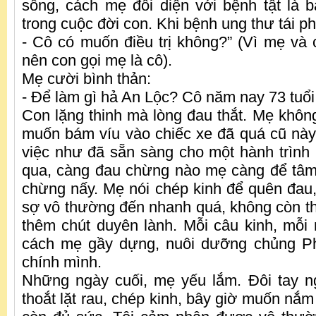
sống, cách mẹ đối diện với bệnh tật là b
trong cuộc đời con. Khi bệnh ung thư tái ph
- Cô có muốn điều trị không?” (Vì mẹ và 
nên con gọi mẹ là cô).
Mẹ cười bình thản:
- Để làm gì hả An Lộc? Cô năm nay 73 tuổi
Con lặng thinh mà lòng đau thắt. Mẹ không
muốn bám víu vào chiếc xe đã quá cũ nà
việc như đã sẵn sàng cho một hành trình 
qua, càng đau chừng nào mẹ càng để tâm
chừng nấy. Mẹ nói chép kinh để quên đau
sợ vô thường đến nhanh quá, không còn thờ
thêm chút duyên lành. Mỗi câu kinh, mỗi
cách mẹ gầy dựng, nuôi dưỡng chủng Ph
chính mình.
Những ngày cuối, mẹ yếu lắm. Đôi tay n
thoắt lặt rau, chép kinh, bây giờ muốn nắ