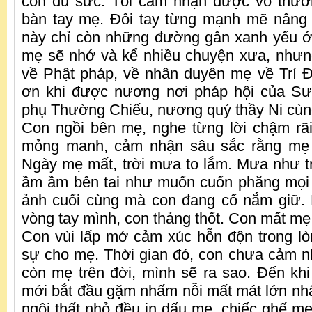
còn đủ sức. Tôi cảm nhận được vô thư
bàn tay mẹ. Đôi tay từng mạnh mẽ nâng n
này chỉ còn những đường gân xanh yếu ớt
mẹ sẽ nhớ và kể nhiều chuyện xưa, nhưn
về Phật pháp, về nhân duyên mẹ về Trí Đứ
ơn khi được nương nơi pháp hội của S
phụ Thường Chiếu, nương quý thầy Ni cùn
Con ngồi bên mẹ, nghe từng lời chậm rãi
mỏng manh, cảm nhận sâu sắc rằng mẹ s
Ngày mẹ mất, trời mưa to lắm. Mưa như t
ầm ầm bên tai như muốn cuốn phăng mọi 
ảnh cuối cùng mà con đang cố nắm giữ. 
vòng tay mình, con thảng thốt. Con mất mẹ
Con vùi lấp mớ cảm xúc hỗn độn trong lò
sự cho mẹ. Thời gian đó, con chưa cảm 
còn mẹ trên đời, mình sẽ ra sao. Đến khi
mới bắt đầu gặm nhấm nỗi mất mát lớn nhấ
ngôi thất nhỏ đều in dấu mẹ, chiếc ghế mẹ