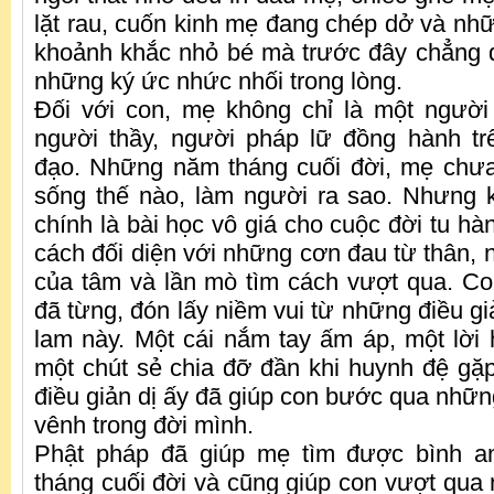
lặt rau, cuốn kinh mẹ đang chép dở và nhữ
khoảnh khắc nhỏ bé mà trước đây chẳng để
những ký ức nhức nhối trong lòng.
Đối với con, mẹ không chỉ là một ngườ
người thầy, người pháp lữ đồng hành t
đạo. Những năm tháng cuối đời, mẹ chưa
sống thế nào, làm người ra sao. Nhưng 
chính là bài học vô giá cho cuộc đời tu h
cách đối diện với những cơn đau từ thân, 
của tâm và lần mò tìm cách vượt qua. C
đã từng, đón lấy niềm vui từ những điều giả
lam này. Một cái nắm tay ấm áp, một lời 
một chút sẻ chia đỡ đần khi huynh đệ gặ
điều giản dị ấy đã giúp con bước qua nhữ
vênh trong đời mình.
Phật pháp đã giúp mẹ tìm được bình a
tháng cuối đời và cũng giúp con vượt qua 