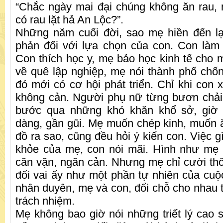
“Chắc ngày mai đại chúng không ăn rau,
có rau lặt hả An Lộc?”.
Những năm cuối đời, sao mẹ hiền đến lạ
phản đối với lựa chọn của con. Con làm 
Con thích học y, mẹ bảo học kinh tế cho
về quê lập nghiệp, mẹ nói thành phố chốn
đó mới có cơ hội phát triển. Chỉ khi con 
không cản. Người phụ nữ từng bươn chải
bước qua những khó khăn khổ sở, giờ đ
dàng, gần gũi. Mẹ muốn chép kinh, muốn 
đồ ra sao, cũng đều hỏi ý kiến con. Việc 
khỏe của mẹ, con nói mãi. Hình như mẹ 
căn vặn, ngăn cản. Nhưng mẹ chỉ cười th
đổi vai ấy như một phần tự nhiên của cuộc
nhân duyên, mẹ và con, đổi chỗ cho nhau 
trách nhiệm.
Mẹ không bao giờ nói những triết lý cao