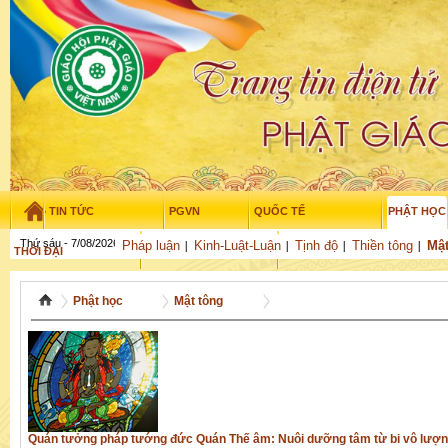
TIN TỨC
PGVN
QUỐC TẾ
PHẬT HỌC
Thứ sáu - 7/08/2026
–
22
:
15
:
04
Pháp luận
Kinh-Luật-Luận
Tịnh độ
Thiền tông
Mật
THỜI ĐẠI
TUỔI TRẺ
NGHIÊN CỨU
THƯ VIỆN
GỬI BÀI
Phật học
Mật tông
Quán tưởng pháp tướng đức Quán Thế âm: Nuôi dưỡng tâm từ bi vô lượ