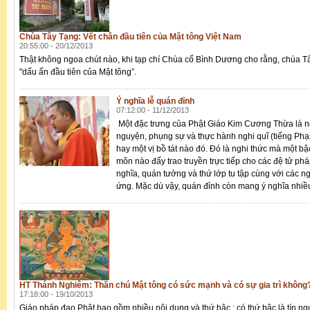
Chùa Tây Tạng: Vết chân đầu tiên của Mật tông Việt Nam
20:55:00 - 20/12/2013
Thật không ngoa chút nào, khi tạp chí Chùa cổ Bình Dương cho rằng, chùa T
"dấu ấn đầu tiên của Mật tông”.
Ý nghĩa lễ quán đỉnh
07:12:00 - 11/12/2013
Một đặc trưng của Phật Giáo Kim Cương Thừa là ng
nguyện, phụng sự và thực hành nghi quĩ (tiếng Phạ
hay một vị bồ tát nào đó. Đó là nghi thức mà một b
môn nào đấy trao truyền trực tiếp cho các đệ tử p
nghĩa, quán tưởng và thứ lớp tu tập cùng với các n
ứng. Mặc dù vậy, quán đỉnh còn mang ý nghĩa nhiều
HT Thánh Nghiêm: Thần chú Mật tông có sức mạnh và có sự gia trì không
17:18:00 - 19/10/2013
Giáo pháp đạo Phật bao gồm nhiều nội dung và thứ bậc : có thứ bậc là tín n