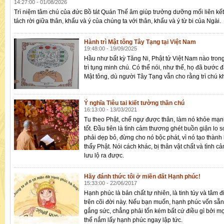
14:27:00 - 01/08/2026
Trì niệm tâm chú của đức Bồ tát Quán Thế âm giúp trưởng dưỡng mối liên kế
tách rời giữa thân, khẩu và ý của chúng ta với thân, khẩu và ý từ bi của Ngài.
Hành trì Mật tông Tây Tạng tại Việt Nam
19:48:00 - 19/09/2025
Hầu như bất kỳ Tăng Ni, Phật tử Việt Nam nào tron
trì tụng minh chú. Có thể nói, như thế, họ đã bước 
Mật tông, dù người Tây Tạng vẫn cho rằng trì chú k
Ý nghĩa Tiêu tai kiết tường thần chú
16:13:00 - 13/03/2021
Tu theo Phật, chế ngự được thân, làm nó khỏe mạ
tốt. Đầu tiên là tình cảm thương ghét buồn giận lo s
phải dẹp bỏ, đừng cho nó bộc phát, vì nó tạo thàn
thấy Phật. Nói cách khác, bị thân vật chất và tình 
lưu lộ ra được.
Hãy đánh thức tôi ở miền đất Hạnh phúc!
15:33:00 - 22/06/2017
Hạnh phúc là bản chất tự nhiên, là tinh túy và tâm 
trên cõi đời này. Nếu bạn muốn, hạnh phúc vốn sẵ
gắng sức, chẳng phải tốn kém bất cứ điều gì bởi mọ
thể nắm lấy hạnh phúc ngay lập tức.