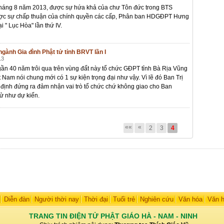
háng 8 năm 2013, được sự hứa khả của chư Tôn đức trong BTS
ợc sự chấp thuận của chính quyền các cấp, Phân ban HDGĐPT Hưng
ại " Lục Hòa" lần thứ IV.
gành Gia đình Phật tử tỉnh BRVT lần I
13
 gần 40 năm trôi qua trên vùng đất này tổ chức GĐPT tỉnh Bà Rịa Vũng
t Nam nói chung mới có 1 sự kiện trọng đại như vậy. Vì lẽ đó Ban Trị
 định đứng ra đảm nhận vai trò tổ chức chứ không giao cho Ban
ử như dự kiến.
««
«
2
3
4
Diễn đàn
Người thời nay
Thời đại
Tuổi trẻ
Nghiên cứu
Văn hóa
Văn 
TRANG TIN ĐIỆN TỬ PHẬT GIÁO HÀ - NAM - NINH