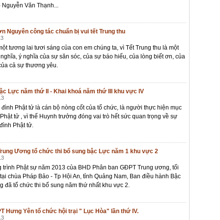
- Nguyễn Văn Thạnh...
n Nguyên công tác chuẩn bị vui tết Trung thu
13
 tương lai tươi sáng của con em chúng ta, vì Tết Trung thu là một
 nghĩa, ý nghĩa của sự săn sóc, của sự báo hiếu, của lòng biết ơn, của
 của cả sự thương yêu.
ậc Lực năm thứ II - Khai khoá năm thứ III khu vực IV
13
đình Phật tử là cán bộ nòng cốt của tổ chức, là người thực hiện mục
Phật tử , vì thế Huynh trưởng đóng vai trò hết sức quan trọng về sự
 đình Phật tử.
rung Ương tổ chức thi bổ sung bậc Lực năm 1 khu vực 2
13
 trình Phật sự năm 2013 của BHD Phân ban GĐPT Trung ương, tối
tại chùa Pháp Bảo - Tp Hội An, tỉnh Quảng Nam, Ban điều hành Bậc
 đã tổ chức thi bổ sung năm thứ nhất khu vực 2.
Hưng Yên tổ chức hội trại " Lục Hòa" lần thứ IV.
13