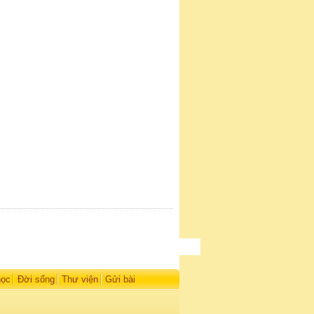
học
Đời sống
Thư viện
Gửi bài