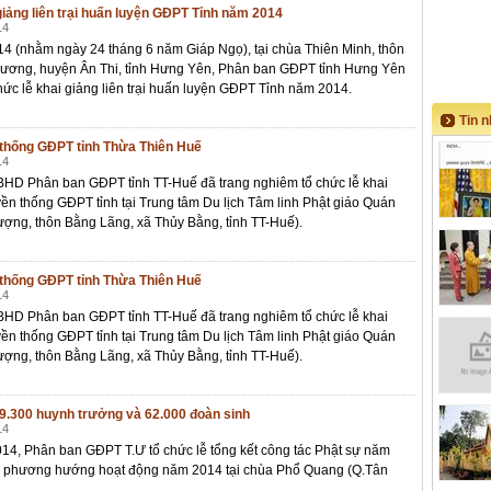
iảng liên trại huấn luyện GĐPT Tỉnh năm 2014
14
14 (nhằm ngày 24 tháng 6 năm Giáp Ngọ), tại chùa Thiên Minh, thôn
ương, huyện Ân Thi, tỉnh Hưng Yên, Phân ban GĐPT tỉnh Hưng Yên
chức lễ khai giảng liên trại huấn luyện GĐPT Tỉnh năm 2014.
Tin 
 thống GĐPT tỉnh Thừa Thiên Huế
14
 BHD Phân ban GĐPT tỉnh TT-Huế đã trang nghiêm tổ chức lễ khai
yền thống GĐPT tỉnh tại Trung tâm Du lịch Tâm linh Phật giáo Quán
ượng, thôn Bằng Lãng, xã Thủy Bằng, tỉnh TT-Huế).
 thống GĐPT tỉnh Thừa Thiên Huế
14
 BHD Phân ban GĐPT tỉnh TT-Huế đã trang nghiêm tổ chức lễ khai
yền thống GĐPT tỉnh tại Trung tâm Du lịch Tâm linh Phật giáo Quán
ợng, thôn Bằng Lãng, xã Thủy Bằng, tỉnh TT-Huế).
9.300 huynh trưởng và 62.000 đoàn sinh
14
14, Phân ban GĐPT T.Ư tổ chức lễ tổng kết công tác Phật sự năm
n phương hướng hoạt động năm 2014 tại chùa Phổ Quang (Q.Tân