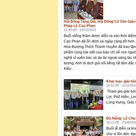
Hội Đồng Tăng Già, Hội Đồng Cố Vấn Gi
Pháp Lê Cao Phan
12:40:00 - 14/12/2013
Buổi viếng thăm được diễn ra vào thời đi
Cao Phan đã ổn định và ngày càng tốt hơn.
Hòa thượng Thích Thanh Huyền đã trao tặng
phẩm cùng bài viết của báo chí về con ngư
nghệ sĩ uyên bác và đa tài ngoài sáng tác 
tượng. Anh là dịch giả nổi tiếng rất tâm đắ
Kiều ...
Khai mạc giải b
16:51:00 - 11/11/20
Tham gia giải b
Lợi, Phổ Hiền, Li
Long Hưng, Giác
Đà Nẵng: Lễ Chu 
18:12:00 - 23/09/20
Buổi lễ diễn ra t
chư vị tôn đức đạ