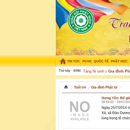
TIN TỨC
PGVN
QUỐC TẾ
PHẬT HỌC
Thứ bảy - 8/08/2026
–
05
:
11
:
38
Tăng Ni sinh
Gia đình Ph
Tuổi trẻ
Gia đình Phật tử
Hưng Yên: Bế giả
08:59:00 - 29/07/20
Ngày 25/7/2014 (
Xá, xã Đào Dương
long trọng tổ chứ