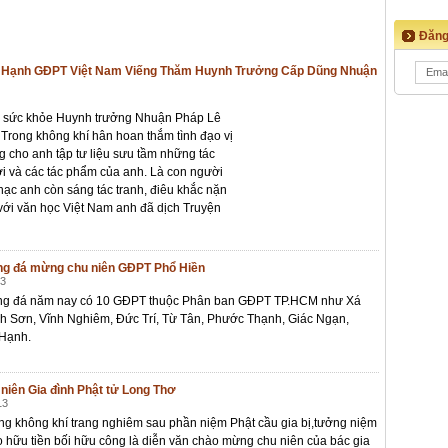
Đăng
áo Hạnh GĐPT Việt Nam Viếng Thăm Huynh Trưởng Cấp Dũng Nhuận
ểm sức khỏe Huynh trưởng Nhuận Pháp Lê
 Trong không khí hân hoan thắm tình đạo vị
 cho anh tập tư liệu sưu tầm những tác
ời và các tác phẩm của anh. Là con người
nhạc anh còn sáng tác tranh, điêu khắc nặn
c với văn học Việt Nam anh đã dịch Truyện
óng đá mừng chu niên GĐPT Phổ Hiền
13
óng đá năm nay có 10 GĐPT thuộc Phân ban GĐPT TP.HCM như Xá
nh Sơn, Vĩnh Nghiêm, Đức Trí, Từ Tân, Phước Thạnh, Giác Ngạn,
 Hạnh.
niên Gia đình Phật tử Long Thơ
13
rong không khí trang nghiêm sau phần niệm Phật cầu gia bị,tưởng niệm
o hữu tiền bối hữu công là diễn văn chào mừng chu niên của bác gia