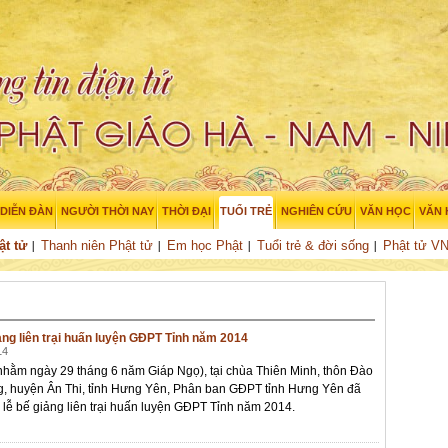
DIỄN ĐÀN
NGƯỜI THỜI NAY
THỜI ĐẠI
TUỔI TRẺ
NGHIÊN CỨU
VĂN HỌC
VĂN
ật tử
Thanh niên Phật tử
Em học Phật
Tuổi trẻ & đời sống
Phật tử V
ng liên trại huấn luyện GĐPT Tỉnh năm 2014
14
nhằm ngày 29 tháng 6 năm Giáp Ngọ), tại chùa Thiên Minh, thôn Đào
, huyện Ân Thi, tỉnh Hưng Yên, Phân ban GĐPT tỉnh Hưng Yên đã
c lễ bế giảng liên trại huấn luyện GĐPT Tỉnh năm 2014.