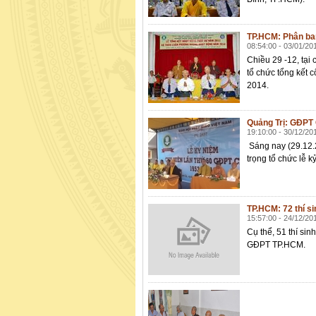
TP.HCM: Phân ba
08:54:00 - 03/01/20
Chiều 29 -12, tạ
tổ chức tổng kết
2014.
Quảng Trị: GĐPT 
19:10:00 - 30/12/20
Sáng nay (29.12.
trọng tổ chức lễ 
TP.HCM: 72 thí si
15:57:00 - 24/12/20
Cụ thể, 51 thí sin
GĐPT TP.HCM.