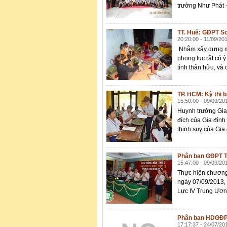
trưởng Như Phát 
TT. Huế: GĐPT Sơ
20:20:00 - 11/09/20
Nhằm xây dựng một
phong tục rất có ý
tình thân hữu, và
TP. HCM: Kỳ thi b
15:50:00 - 09/09/20
Huynh trưởng Gia 
đích của Gia đình 
thịnh suy của Gia
Phân ban GĐPT T
15:47:00 - 09/09/20
Thực hiện chương
ngày 07/09/2013, 
Lực IV Trung Ương
Phân ban HDGĐPT 
17:17:37 - 24/07/20