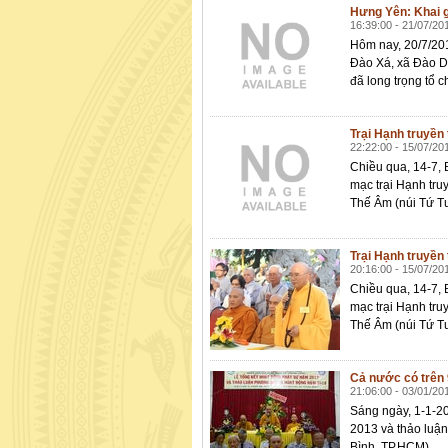
Hưng Yên: Khai g
16:39:00 - 21/07/20
Hôm nay, 20/7/20
Đào Xá, xã Đào D
đã long trọng tổ 
Trại Hạnh truyền
22:22:00 - 15/07/20
Chiều qua, 14-7,
mạc trại Hạnh tru
Thế Âm (núi Tứ T
Trại Hạnh truyền
20:16:00 - 15/07/20
Chiều qua, 14-7,
mạc trại Hạnh tru
Thế Âm (núi Tứ Tư
Cả nước có trên 
21:06:00 - 03/01/20
Sáng ngày, 1-1-20
2013 và thảo luậ
Bình, TP.HCM).