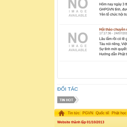
Hôm nay ngày 3 t
GHPGVN tỉnh, đư
Yên tổ chức hội tr
Hội thảo chuyên n
17:17:36 - 24/07/20
Lâu lắm rồi có lẽ
Tàu nói riêng, Việ
Sự tỉnh mới quyết
Hướng dẫn Phật t
ĐỐI TÁC
Tin tức
PGVN
Quốc tế
Phật học
Website thành lập 01/10/2013