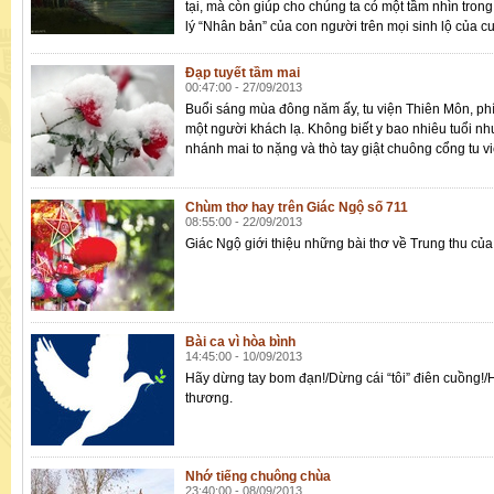
tại, mà còn giúp cho chúng ta có một tầm nhìn trong
lý “Nhân bản” của con người trên mọi sinh lộ của cu
Đạp tuyết tầm mai
00:47:00 - 27/09/2013
Buổi sáng mùa đông năm ấy, tu viện Thiên Môn, phía
một người khách lạ. Không biết y bao nhiêu tuổi n
nhánh mai to nặng và thò tay giật chuông cổng tu vi
Chùm thơ hay trên Giác Ngộ số 711
08:55:00 - 22/09/2013
Giác Ngộ giới thiệu những bài thơ về Trung thu của 
Bài ca vì hòa bình
14:45:00 - 10/09/2013
Hãy dừng tay bom đạn!/Dừng cái “tôi” điên cuồng!/Hãy
thương.
Nhớ tiếng chuông chùa
23:40:00 - 08/09/2013