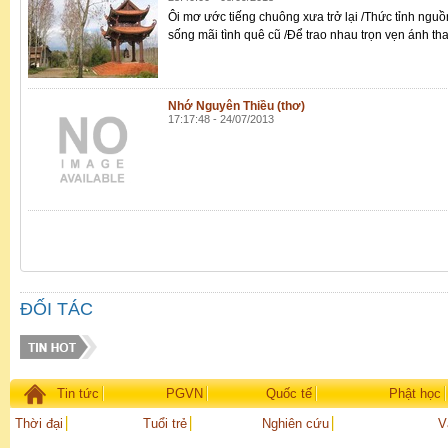
Ôi mơ ước tiếng chuông xưa trở lại /Thức tỉnh nguồn 
sống mãi tình quê cũ /Để trao nhau trọn vẹn ánh th
Nhớ Nguyên Thiều (thơ)
17:17:48 - 24/07/2013
ĐỐI TÁC
Tin tức
PGVN
Quốc tế
Phật học
Thời đại
Tuổi trẻ
Nghiên cứu
V