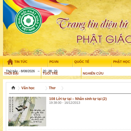
TIN TỨC
PGVN
QUỐC TẾ
PHẬT HỌC
Thứ bảy - 8/08/2026
–
20
:
38
:
21
THỜI ĐẠI
TUỔI TRẺ
NGHIÊN CỨU
THƯ VIỆN
GỬI BÀI
Văn học
Thơ
108 Lời tự tại – Nhân sinh tự tại (2)
19:38:00 - 16/12/2013