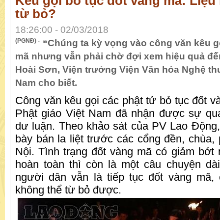
Kêu gọi bỏ tục đốt vàng mã: Liệu
từ bỏ?
18:26:00 - 02/03/2018
(PGNĐ) -
“Chúng ta kỳ vọng vào công văn kêu gọ
mã nhưng vẫn phải chờ đợi xem hiệu quả đế
Hoài Sơn, Viện trưởng Viện Văn hóa Nghệ thu
Nam cho biết.
Công văn kêu gọi các phật tử bỏ tục đốt v
Phật giáo Việt Nam đã nhận được sự qu
dư luận. Theo khảo sát của PV Lao Động
bày bán la liệt trước các cổng đền, chùa,
Nội. Tình trạng đốt vàng mã có giảm bớ
hoàn toàn thì còn là một câu chuyện dà
người dân vẫn là tiếp tục đốt vàng mã,
không thể từ bỏ được.