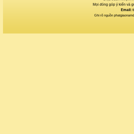
Mọi đóng góp ý kiến và gử
Email: 
Ghi rõ nguồn phatgiaonamdin