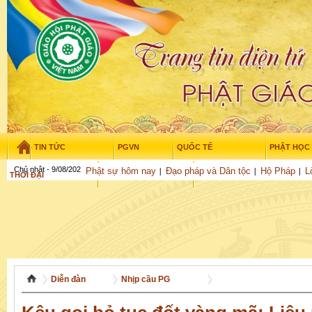
TIN TỨC
PGVN
QUỐC TẾ
PHẬT HỌC
Chủ nhật - 9/08/2026
–
08
:
24
:
09
Phật sự hôm nay
Đạo pháp và Dân tộc
Hộ Pháp
L
THỜI ĐẠI
TUỔI TRẺ
NGHIÊN CỨU
THƯ VIỆN
GỬI BÀI
Diễn đàn
Nhịp cầu PG