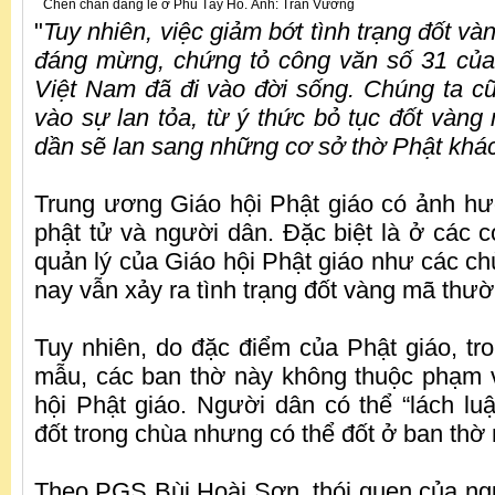
Chen chân dâng lễ ở Phủ Tây Hồ. Ảnh: Trần Vương
"
Tuy nhiên, việc giảm bớt tình trạng đốt và
đáng mừng, chứng tỏ công văn số 31 của
Việt Nam đã đi vào đời sống. Chúng ta cũ
vào sự lan tỏa, từ ý thức bỏ tục đốt vàng
dần sẽ lan sang những cơ sở thờ Phật khá
Trung ương Giáo hội Phật giáo có ảnh hư
phật tử và người dân. Đặc biệt là ở các c
quản lý của Giáo hội Phật giáo như các ch
nay vẫn xảy ra tình trạng đốt vàng mã thư
Tuy nhiên, do đặc điểm của Phật giáo, tr
mẫu, các ban thờ này không thuộc phạm v
hội Phật giáo. Người dân có thể “lách lu
đốt trong chùa nhưng có thể đốt ở ban thờ
Theo PGS Bùi Hoài Sơn, thói quen của ng