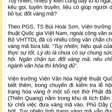
Tuy nhiên, nhiều ý kiến cũng bày tỏ lo ngại
kêu gọi, tuyên truyền, liệu có giúp người
bỏ tục đốt vàng mã?
Theo PGS. TS Bùi Hoài Sơn, Viện trưởng
thuật Quốc gia Việt Nam, ngoài công văn s
Bộ VHTTDL đã có nhiều công văn chấn chỉn
vàng mã bừa bãi. “
Tuy nhiên, hiệu quả củ
thực sự tốt. Lý do là chưa có sự chung sứ
hội. Ngăn chặn tục đốt vàng mã, nếu ch
ngành văn hóa thì không đủ
”.
Viện trưởng Viện Văn hóa Nghệ thuật Qu
biết thêm, trong chuyến đi kiểm tra lễ hộ
trạng hóa vàng ở một số nơi thờ Phật đ
(Thiên Quang) nằm trong khu di tích Đền
từ chối việc đưa vàng mã vào. Phủ Dầy 
bớt. Tuy nhiên tình trạng vàng mã vẫn đư