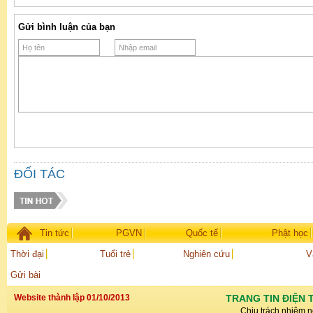
Gửi bình luận của bạn
ĐỐI TÁC
Tin tức
PGVN
Quốc tế
Phật học
Thời đại
Tuổi trẻ
Nghiên cứu
V
Gửi bài
Website thành lập 01/10/2013
TRANG TIN ĐIỆN 
Chịu trách nhiệm n