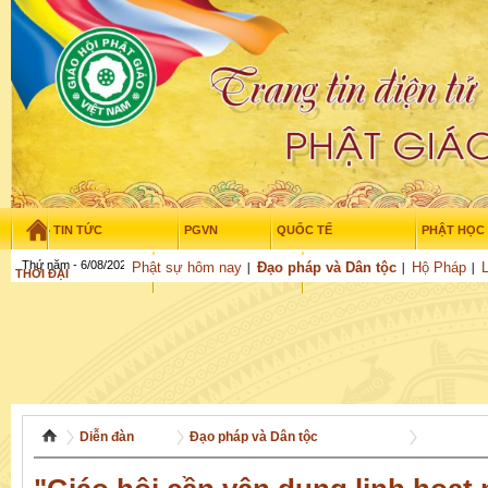
TIN TỨC
PGVN
QUỐC TẾ
PHẬT HỌC
Thứ năm - 6/08/2026
–
09
:
23
:
01
Phật sự hôm nay
Đạo pháp và Dân tộc
Hộ Pháp
THỜI ĐẠI
TUỔI TRẺ
NGHIÊN CỨU
THƯ VIỆN
GỬI BÀI
Diễn đàn
Đạo pháp và Dân tộc