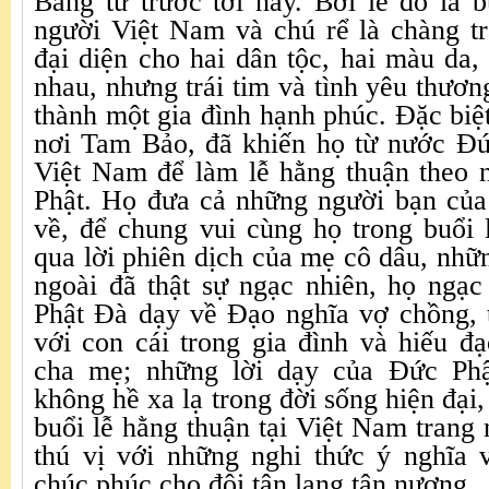
Bằng từ trước tới nay. Bởi lẽ đó là 
người Việt Nam và chú rể là chàng t
đại diện cho hai dân tộc, hai màu da,
nhau, nhưng trái tim và tình yêu thươn
thành một gia đình hạnh phúc. Đặc biệt
nơi Tam Bảo, đã khiến họ từ nước Đứ
Việt Nam để làm lễ hằng thuận theo 
Phật. Họ đưa cả những người bạn của
về, để chung vui cùng họ trong buổi 
qua lời phiên dịch của mẹ cô dâu, nh
ngoài đã thật sự ngạc nhiên, họ ngạc
Phật Đà dạy về Đạo nghĩa vợ chồng, 
với con cái trong gia đình và hiếu đ
cha mẹ; những lời dạy của Đức Phậ
không hề xa lạ trong đời sống hiện đại
buổi lễ hằng thuận tại Việt Nam tran
thú vị với những nghi thức ý nghĩa v
chúc phúc cho đôi tân lang tân nương.