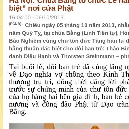
Hà Nội: Chùa Bằng tổ chức Lễ hằ
biệt” nơi cửa Phật
16:04:00 - 06/10/2013
(PGNĐ) -
Chiều ngày 05 tháng 10 năm 2013, nhằ
năm Quý Tỵ, tại chùa Bằng (Linh Tiên tự), Hòa
Bảo Nghiêm cùng chư tôn đức Tăng bản tự đ
hằng thuận đặc biệt cho đôi bạn trẻ: Thảo B
danh Diệu Hạnh và Thorsten Steinmann – ph
Tại buổi lễ, đôi bạn trẻ đã cùng lắng 
về Đạo nghĩa vợ chồng theo Kinh Th
thượng trụ trì, đồng thời dâng lời p
trước sự chứng minh của chư tôn đức
của họ hàng hai bên gia đình, bạn bè c
nương và đông đảo Phật tử Đạo trà
Bằng.