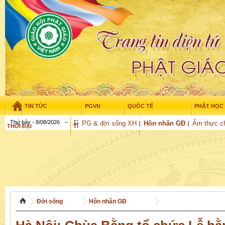
TIN TỨC
PGVN
QUỐC TẾ
PHẬT HỌC
Thứ bảy - 8/08/2026
–
12
:
16
:
39
PG & đời sống XH
Hôn nhân GĐ
Ẩm thực c
THỜI ĐẠI
TUỔI TRẺ
NGHIÊN CỨU
GỬI BÀI
Đời sống
Hôn nhân GĐ