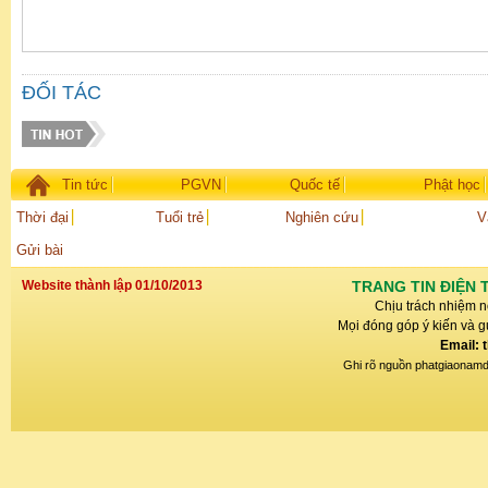
ĐỐI TÁC
Tin tức
PGVN
Quốc tế
Phật học
Thời đại
Tuổi trẻ
Nghiên cứu
V
Gửi bài
Website thành lập 01/10/2013
TRANG TIN ĐIỆN 
Chịu trách nhiệm n
Mọi đóng góp ý kiến và gử
Email: 
Ghi rõ nguồn phatgiaonamdin