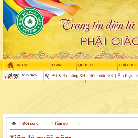
TIN TỨC
PGVN
QUỐC TẾ
PHẬT HỌC
Thứ bảy - 8/08/2026
–
09
:
57
:
44
PG & đời sống XH
Hôn nhân GĐ
Ẩm thực c
THỜI ĐẠI
TUỔI TRẺ
NGHIÊN CỨU
GỬI BÀI
Đời sống
Tâm sự