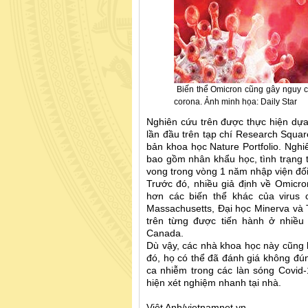
Biến thể Omicron cũng gây nguy cơ
corona. Ảnh minh họa: Daily Star
Nghiên cứu trên được thực hiện dự
lần đầu trên tạp chí Research Squar
bản khoa học Nature Portfolio. Nghi
bao gồm nhân khẩu học, tình trạng t
vong trong vòng 1 năm nhập viện đố
Trước đó, nhiều giả định về Omicro
hơn các biến thể khác của virus
Massachusetts, Đại học Minerva và 
trên từng được tiến hành ở nhiều
Canada.
Dù vậy, các nhà khoa học này cũng l
đó, họ có thể đã đánh giá không đ
ca nhiễm trong các làn sóng Covid-
hiện xét nghiệm nhanh tại nhà.
Việt Anh/vietnamnet.vn