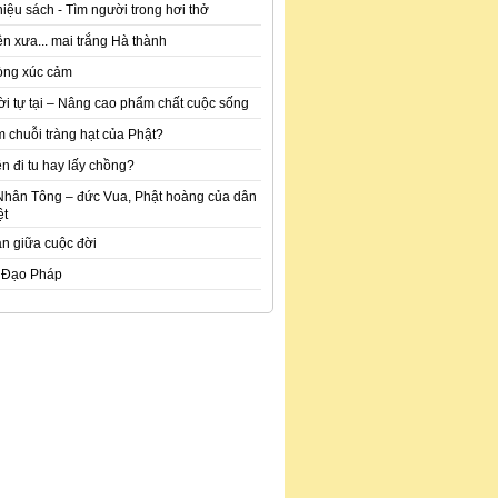
hiệu sách - Tìm người trong hơi thở
n xưa... mai trắng Hà thành
òng xúc cảm
ời tự tại – Nâng cao phẩm chất cuộc sống
m chuỗi tràng hạt của Phật?
n đi tu hay lấy chồng?
Nhân Tông – đức Vua, Phật hoàng của dân
ệt
an giữa cuộc đời
 Đạo Pháp