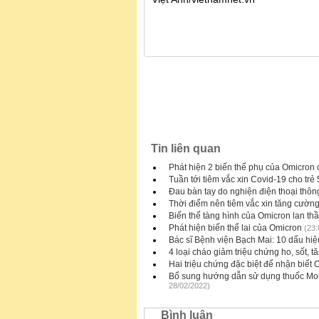
Tin liên quan
Phát hiện 2 biến thể phụ của Omicron
Tuần tới tiêm vắc xin Covid-19 cho trẻ 
Đau bàn tay do nghiện điện thoại thôn
Thời điểm nên tiêm vắc xin tăng cườn
Biến thể tàng hình của Omicron lan thần
Phát hiện biến thể lai của Omicron
(23:
Bác sĩ Bệnh viện Bạch Mai: 10 dấu hi
4 loại cháo giảm triệu chứng ho, sốt, 
Hai triệu chứng đặc biệt để nhận biết 
Bổ sung hướng dẫn sử dụng thuốc Molnu
28/02/2022)
Bình luận