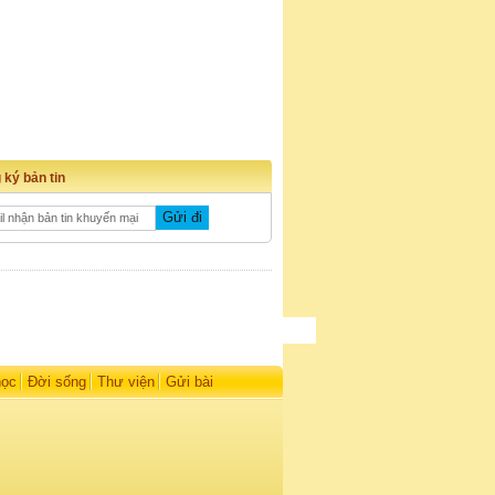
 ký bản tin
học
Đời sống
Thư viện
Gửi bài