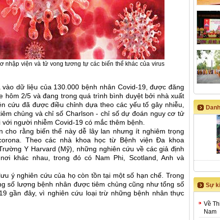
 nhập viện và tử vong tương tự các biến thể khác của virus
a vào dữ liệu của 130.000 bệnh nhân Covid-19, được đăng
e hôm 2/5 và đang trong quá trình bình duyệt bởi nhà xuất
ên cứu đã được điều chỉnh dựa theo các yếu tố gây nhiễu,
Danh
iêm chủng và chỉ số Charlson - chỉ số dự đoán nguy cơ tử
i với người nhiễm Covid-19 có mắc thêm bệnh.
n cho rằng biến thể này dễ lây lan nhưng ít nghiêm trọng
 corona. Theo các nhà khoa học từ Bệnh viện Đa khoa
Trường Y Harvard (Mỹ), những nghiên cứu về các giả định
 nơi khác nhau, trong đó có Nam Phi, Scotland, Anh và
ưu ý nghiên cứu của họ còn tồn tại một số hạn chế. Trong
úng số lượng bệnh nhân được tiêm chủng cũng như tổng số
Sự ki
19 gần đây, vì nghiên cứu loại trừ những bệnh nhân thực
Về Th
Nam