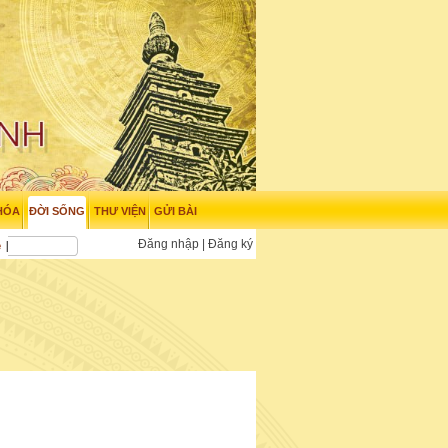
HÓA
ĐỜI SỐNG
THƯ VIỆN
GỬI BÀI
Đăng nhập
|
Đăng ký
e