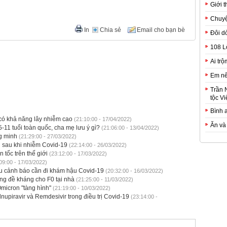
Giới t
Chuyệ
In
Chia sẻ
Email cho bạn bè
Đôi d
108 L
Ai trộ
Em nê
Trần 
tộc Vi
Bình 
 có khả năng lây nhiễm cao
(21:10:00 - 17/04/2022)
Ăn và
5-11 tuổi toàn quốc, cha mẹ lưu ý gì?
(21:06:00 - 13/04/2022)
g minh
(21:29:00 - 27/03/2022)
g sau khi nhiễm Covid-19
(22:14:00 - 26/03/2022)
 tốc trên thế giới
(23:12:00 - 17/03/2022)
09:00 - 17/03/2022)
ệu cảnh báo cần đi khám hậu Covid-19
(20:32:00 - 16/03/2022)
tăng đề kháng cho F0 tại nhà
(21:25:00 - 11/03/2022)
Omicron "tàng hình"
(21:19:00 - 10/03/2022)
piravir và Remdesivir trong điều trị Covid-19
(23:14:00 -