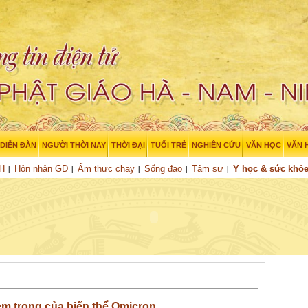
DIỄN ĐÀN
NGƯỜI THỜI NAY
THỜI ĐẠI
TUỔI TRẺ
NGHIÊN CỨU
VĂN HỌC
VĂN 
XH
Hôn nhân GĐ
Ẩm thực chay
Sống đạo
Tâm sự
Y học & sức khỏ
êm trọng của biến thể Omicron