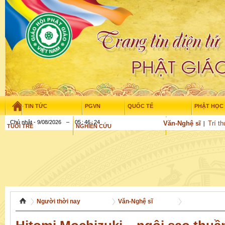
TIN TỨC
PGVN
QUỐC TẾ
PHẬT HỌC
Chủ nhật - 9/08/2026
–
05
:
46
:
24
Văn-Nghệ sĩ
Trí t
TUỔI TRẺ
NGHIÊN CỨU
VĂN HỌC
GỬI BÀI
Người thời nay
Văn-Nghệ sĩ