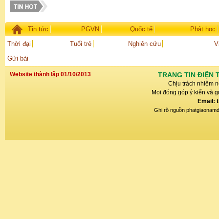
Tin tức
PGVN
Quốc tế
Phật học
Thời đại
Tuổi trẻ
Nghiên cứu
V
Gửi bài
Website thành lập 01/10/2013
TRANG TIN ĐIỆN 
Chịu trách nhiệm n
Mọi đóng góp ý kiến và gử
Email: 
Ghi rõ nguồn phatgiaonamdin