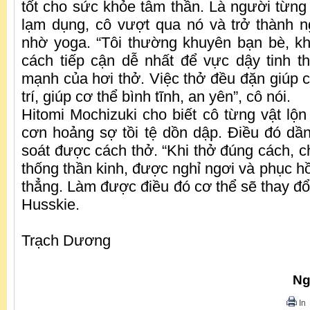
tốt cho sức khỏe tâm thần. Là người từng 
lạm dụng, cô vượt qua nó và trở thành n
nhờ yoga. “Tôi thường khuyên bạn bè, k
cách tiếp cận dễ nhất để vực dậy tinh th
mạnh của hơi thở. Việc thở đều đặn giúp c
trí, giúp cơ thể bình tĩnh, an yên”, cô nói.
Hitomi Mochizuki cho biết cô từng vật lộn
cơn hoảng sợ tồi tệ dồn dập. Điều đó dần
soát được cách thở. “Khi thở đúng cách, c
thống thần kinh, được nghỉ ngơi và phục hồ
thẳng. Làm được điều đó cơ thể sẽ thay đổi
Husskie.
Trạch Dương
Ng
In