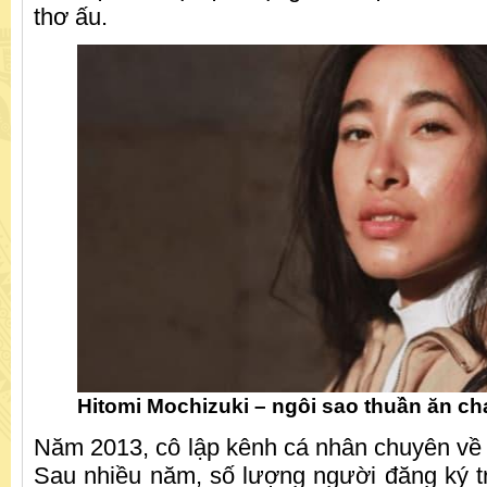
thơ ấu.
Hitomi Mochizuki – ngôi sao thuần ăn ch
Năm 2013, cô lập kênh cá nhân chuyên về l
Sau nhiều năm, số lượng người đăng ký t