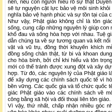
nên, nếu con người hiểu rõ sự thật Duyên 
sẽ tự nguyện cật lực bảo vệ môi sinh khỏi 
nghĩa bảo vệ hạnh phúc và sự tồn tại của 
Như vậy, Phật giáo không chỉ là tôn giáo,
sống, cung cấp những nguyên lý giúp con n
khổ đau và sống hòa hợp với nhau. Tuệ g
dẫn chúng ta về sự tương quan và kết nối 
vật và vũ trụ, đồng thời khuyến khích 
đồng sống chân thật, từ bi và khoan dung
cho hòa bình, bởi chỉ khi hiểu và tôn trọn
mới có thể tránh được xung đột và xây d
hợp. Từ đó, các nguyên lý của Phật giáo 
để xây dựng các chính sách quốc tế vì hòa
bền vững. Các quốc gia và tổ chức quốc tế
giác Phật giáo vào các chính sách về mô
công bằng xã hội và đối thoại liên tôn giáo.
Vì vậy, thứ nhất, chấp nhận nhiều góc n