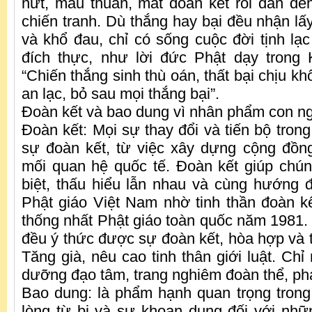
nứt, mâu thuẫn, mất đoàn kết rồi dẫn đế
chiến tranh. Dù thắng hay bại đều nhận lấ
và khổ đau, chỉ có sống cuộc đời tịnh lạc
đích thực, như lời đức Phật dạy trong
“Chiến thắng sinh thù oán, thất bại chịu kh
an lạc, bỏ sau mọi thắng bại”.
Đoàn kết và bao dung vì nhân phẩm con n
Đoàn kết: Mọi sự thay đổi và tiến bộ tron
sự đoàn kết, từ việc xây dựng cộng đồn
mối quan hệ quốc tế. Đoàn kết giúp chú
biệt, thấu hiểu lẫn nhau và cùng hướng 
Phật giáo Việt Nam nhờ tinh thần đoàn 
thống nhất Phật giáo toàn quốc năm 1981. 
đều ý thức được sự đoàn kết, hòa hợp và t
Tăng già, nêu cao tinh thân giới luật. Ch
dưỡng đạo tâm, trang nghiêm đoàn thể, phát
Bao dung: là phẩm hạnh quan trọng trong 
lòng từ bi và sự khoan dung đối với nhữ