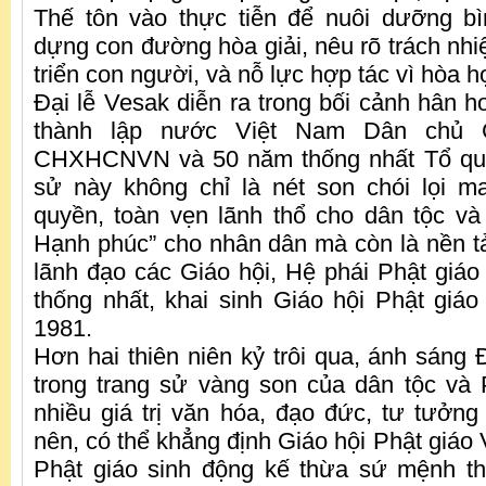
Thế tôn vào thực tiễn để nuôi dưỡng bì
dựng con đường hòa giải, nêu rõ trách nhi
triển con người, và nỗ lực hợp tác vì hòa h
Đại lễ Vesak diễn ra trong bối cảnh hân 
thành lập nước Việt Nam Dân chủ 
CHXHCNVN và 50 năm thống nhất Tổ quốc
sử này không chỉ là nét son chói lọi m
quyền, toàn vẹn lãnh thổ cho dân tộc và
Hạnh phúc” cho nhân dân mà còn là nền tản
lãnh đạo các Giáo hội, Hệ phái Phật giáo
thống nhất, khai sinh Giáo hội Phật gi
1981.
Hơn hai thiên niên kỷ trôi qua, ánh sáng
trong trang sử vàng son của dân tộc và
nhiều giá trị văn hóa, đạo đức, tư tưởn
nên, có thể khẳng định Giáo hội Phật giáo 
Phật giáo sinh động kế thừa sứ mệnh thi