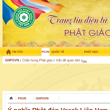
TIN TỨC
PGVN
QUỐC TẾ
PHẬT HỌC
Thứ bảy - 8/08/2026
–
02
:
02
:
51
GHPGVN
Chấn hưng Phật giáo
Vấn đề quan tâm
THỜI ĐẠI
TUỔI TRẺ
NGHIÊN CỨU
THƯ VIỆN
GỬI BÀI
PGVN
GHPGVN