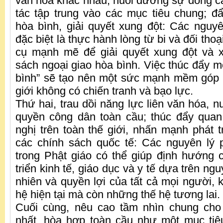
văn hóa khác nhau; nuôi dưỡng sự đồng cả
tác tập trung vào các mục tiêu chung; 
hòa bình, giải quyết xung đột: Các nguyê
đặc biệt là thực hành lòng từ bi và đối thoạ
cụ mạnh mẽ để giải quyết xung đột và 
sách ngoại giao hòa bình. Việc thúc đẩy m
bình” sẽ tạo nên một sức mạnh mềm góp 
giới không có chiến tranh và bạo lực.
Thứ hai, trau dồi năng lực liên văn hóa, 
quyền công dân toàn cầu; thúc đẩy quan
nghị trên toàn thế giới, nhấn mạnh phát t
các chính sách quốc tế: Các nguyên lý 
trong Phật giáo có thể giúp định hướng 
triển kinh tế, giáo dục và y tế dựa trên ng
nhiên và quyền lợi của tất cả mọi người, 
hệ hiện tại mà còn những thế hệ tương lai.
Cuối cùng, nêu cao tầm nhìn chung cho 
nhất, hòa hợp toàn cầu như một mục tiê