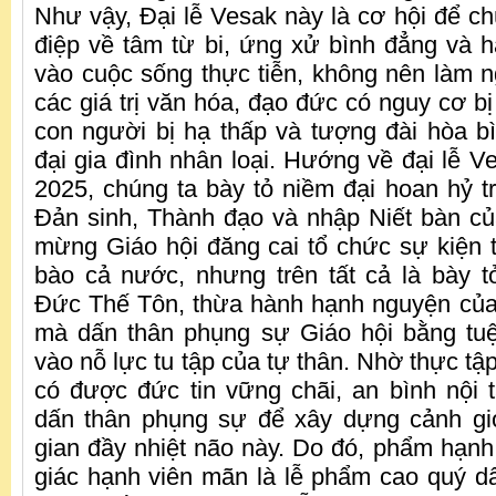
Như vậy, Đại lễ Vesak này là cơ hội để ch
điệp về tâm từ bi, ứng xử bình đẳng và 
vào cuộc sống thực tiễn, không nên làm n
các giá trị văn hóa, đạo đức có nguy cơ b
con người bị hạ thấp và tượng đài hòa bìn
đại gia đình nhân loại. Hướng về đại lễ 
2025, chúng ta bày tỏ niềm đại hoan hỷ t
Đản sinh, Thành đạo và nhập Niết bàn c
mừng Giáo hội đăng cai tổ chức sự kiện 
bào cả nước, nhưng trên tất cả là bày 
Đức Thế Tôn, thừa hành hạnh nguyện của
mà dấn thân phụng sự Giáo hội bằng tu
vào nỗ lực tu tập của tự thân. Nhờ thực tậ
có được đức tin vững chãi, an bình nội
dấn thân phụng sự để xây dựng cảnh giớ
gian đầy nhiệt não này. Do đó, phẩm hạnh 
giác hạnh viên mãn là lễ phẩm cao quý 