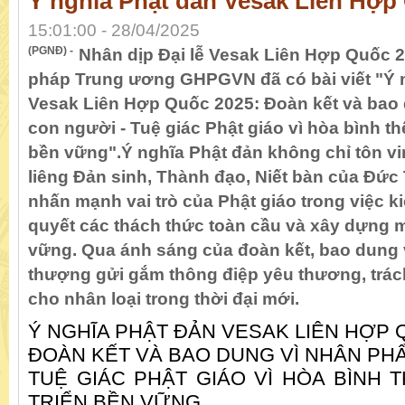
Ý nghĩa Phật đản Vesak Liên Hợp
15:01:00 - 28/04/2025
(PGNĐ) -
Nhân dịp Đại lễ Vesak Liên Hợp Quốc 
pháp Trung ương GHPGVN đã có bài viết "Ý 
Vesak Liên Hợp Quốc 2025: Đoàn kết và bao
con người - Tuệ giác Phật giáo vì hòa bình thế
bền vững".Ý nghĩa Phật đản không chỉ tôn vi
liêng Đản sinh, Thành đạo, Niết bàn của Đức
nhấn mạnh vai trò của Phật giáo trong việc ki
quyết các thách thức toàn cầu và xây dựng m
vững. Qua ánh sáng của đoàn kết, bao dung v
thượng gửi gắm thông điệp yêu thương, trác
cho nhân loại trong thời đại mới.
Ý NGHĨA PHẬT ĐẢN VESAK LIÊN HỢP 
ĐOÀN KẾT VÀ BAO DUNG VÌ NHÂN PH
TUỆ GIÁC PHẬT GIÁO VÌ HÒA BÌNH T
TRIỂN BỀN VỮNG