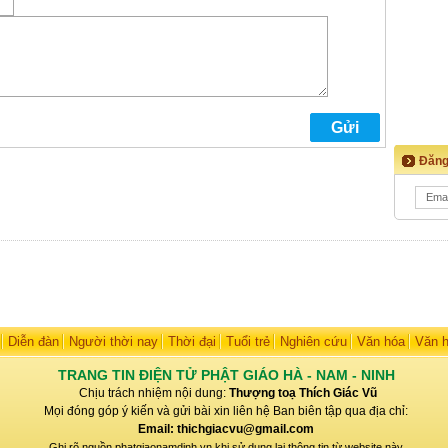
Đăng
Diễn đàn
Người thời nay
Thời đại
Tuổi trẻ
Nghiên cứu
Văn hóa
Văn 
TRANG TIN ĐIỆN TỬ PHẬT GIÁO HÀ - NAM - NINH
Chịu trách nhiệm nội dung:
Thượng toạ Thích Giác Vũ
Mọi đóng góp ý kiến và gửi bài xin liên hệ Ban biên tập qua địa chỉ:
Email: thichgiacvu@gmail.com
Ghi rõ nguồn phatgiaonamdinh.vn khi sử dụng lại thông tin từ website này