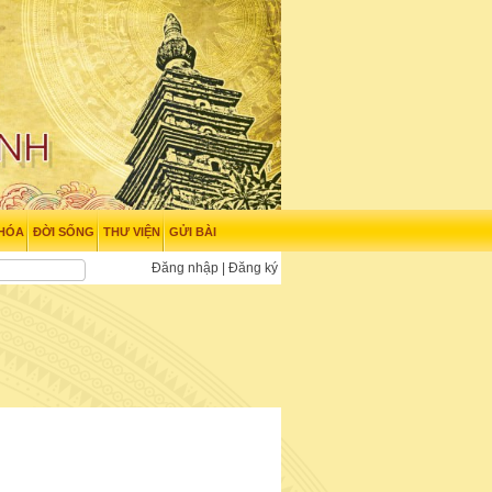
 HÓA
ĐỜI SỐNG
THƯ VIỆN
GỬI BÀI
Đăng nhập
|
Đăng ký