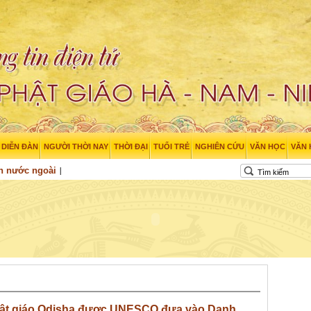
DIỄN ĐÀN
NGƯỜI THỜI NAY
THỜI ĐẠI
TUỔI TRẺ
NGHIÊN CỨU
VĂN HỌC
VĂN
n nước ngoài
hật giáo Odisha được UNESCO đưa vào Danh