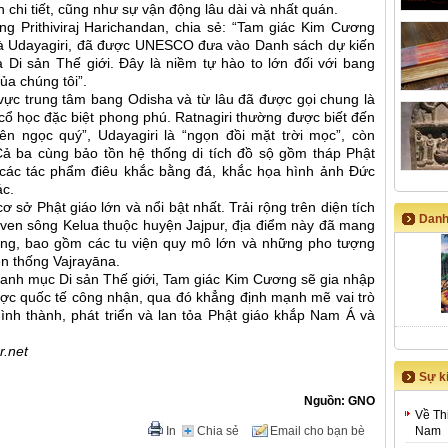
n chi tiết, cũng như sự vận động lâu dài và nhất quán.
g Prithiviraj Harichandan, chia sẻ: “Tam giác Kim Cương
i và Udayagiri, đã được UNESCO đưa vào Danh sách dự kiến
Di sản Thế giới. Đây là niềm tự hào to lớn đối với bang
của chúng tôi”.
vực trung tâm bang Odisha và từ lâu đã được gọi chung là
cổ học đặc biệt phong phú. Ratnagiri thường được biết đến
ên ngọc quý”, Udayagiri là “ngọn đồi mặt trời mọc”, còn
. Cả ba cùng bảo tồn hệ thống di tích đồ sộ gồm tháp Phật
và các tác phẩm điêu khắc bằng đá, khắc họa hình ảnh Đức
ác.
ơ sở Phật giáo lớn và nổi bật nhất. Trải rộng trên diện tích
Danh
, ven sông Kelua thuộc huyện Jajpur, địa điểm này đã mang
rọng, bao gồm các tu viện quy mô lớn và những pho tượng
ền thống Vajrayāna.
anh mục Di sản Thế giới, Tam giác Kim Cương sẽ gia nhập
ợc quốc tế công nhận, qua đó khẳng định mạnh mẽ vai trò
hình thành, phát triển và lan tỏa Phật giáo khắp Nam Á và
r.net
Sự ki
Nguồn: GNO
Về Th
In
Chia sẻ
Email cho bạn bè
Nam