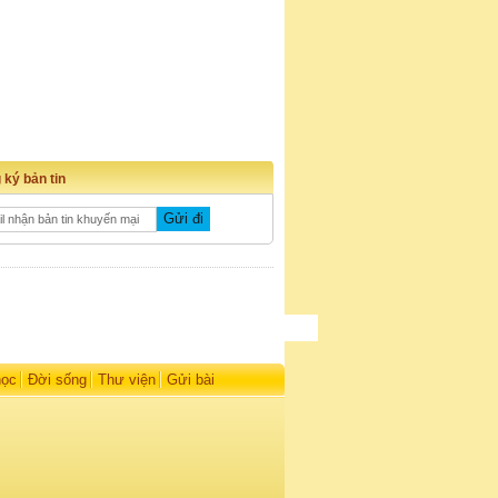
 ký bản tin
học
Đời sống
Thư viện
Gửi bài