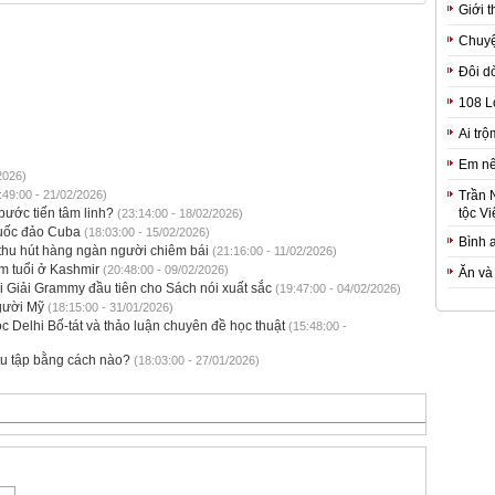
Giới t
Chuyệ
Đôi d
108 L
Ai trộ
Em nê
2026)
:49:00 - 21/02/2026)
Trần 
bước tiến tâm linh?
tộc Vi
(23:14:00 - 18/02/2026)
quốc đảo Cuba
(18:03:00 - 15/02/2026)
Bình 
i thu hút hàng ngàn người chiêm bái
(21:16:00 - 11/02/2026)
m tuổi ở Kashmir
(20:48:00 - 09/02/2026)
Ăn và
i Giải Grammy đầu tiên cho Sách nói xuất sắc
(19:47:00 - 04/02/2026)
gười Mỹ
(18:15:00 - 31/01/2026)
c Delhi Bố-tát và thảo luận chuyên đề học thuật
(15:48:00 -
 tu tập bằng cách nào?
(18:03:00 - 27/01/2026)