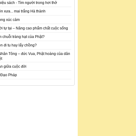
hiệu sách - Tìm người trong hơi thở
n xưa... mai trắng Hà thành
òng xúc cảm
ời tự tại – Nâng cao phẩm chất cuộc sống
m chuỗi tràng hạt của Phật?
n đi tu hay lấy chồng?
Nhân Tông – đức Vua, Phật hoàng của dân
ệt
an giữa cuộc đời
 Đạo Pháp