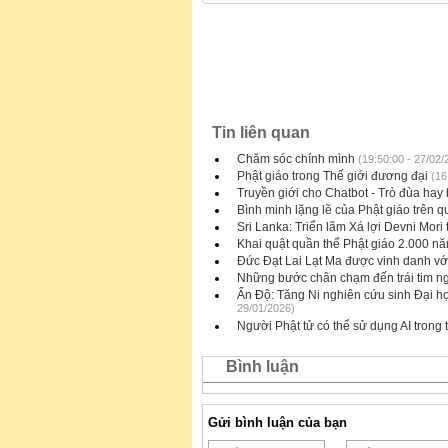
Tin liên quan
Chăm sóc chính mình
(19:50:00 - 27/02/
Phật giáo trong Thế giới đương đại
(16
Truyền giới cho Chatbot - Trò đùa hay 
Bình minh lặng lẽ của Phật giáo trên 
Sri Lanka: Triển lãm Xá lợi Devni Mor
Khai quật quần thể Phật giáo 2.000 nă
Đức Đạt Lai Lạt Ma được vinh danh vớ
Những bước chân chạm đến trái tim n
Ấn Độ: Tăng Ni nghiên cứu sinh Đại họ
29/01/2026)
Người Phật tử có thể sử dụng AI trong
Bình luận
Gửi bình luận của bạn