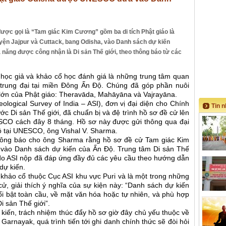
c gọi là “Tam giác Kim Cương” gồm ba di tích Phật giáo là
 huyện Jajpur và Cuttack, bang Odisha, vào Danh sách dự kiến
ả năng được công nhận là Di sản Thế giới, theo thông báo từ các
 học giả và khảo cổ học đánh giá là những trung tâm quan
à trung đại tại miền Đông Ấn Độ. Chúng đã góp phần nuôi
 lớn của Phật giáo: Theravāda, Mahāyāna và Vajrayāna.
ogical Survey of India – ASI), đơn vị đại diện cho Chính
Tin 
ớc Di sản Thế giới, đã chuẩn bị và đệ trình hồ sơ đề cử lên
SCO cách đây 8 tháng. Hồ sơ này được gửi thông qua đại
ộ tại UNESCO, ông Vishal V. Sharma.
ông báo cho ông Sharma rằng hồ sơ đề cử Tam giác Kim
vào Danh sách dự kiến của Ấn Độ. Trung tâm Di sản Thế
u do ASI nộp đã đáp ứng đầy đủ các yêu cầu theo hướng dẫn
dự kiến.
hảo cổ thuộc Cục ASI khu vực Puri và là một trong những
cử, giải thích ý nghĩa của sự kiện này: “Danh sách dự kiến
nổi bật toàn cầu, về mặt văn hóa hoặc tự nhiên, và phù hợp
 sản Thế giới”.
iến, trách nhiệm thúc đẩy hồ sơ giờ đây chủ yếu thuộc về
arnayak, quá trình tiến tới ghi danh chính thức sẽ đòi hỏi