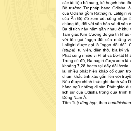
các tài liệu bổ sung, kế hoạch bảo tồ
Bộ trưởng Tư pháp bang Odisha, ôn
của Odisha gồm Ratnagiri, Lalitgir
của Ấn Độ để xem xét công nhận là 
chúng tôi, đối với văn hóa và di sản 
Ba di tích này nằm gần nhau ở khu 
Tam giác Kim Cương do giá trị khảo 
với tên gọi “ngọn đồi của những vi
Lalitgiri được gọi là “ngọn đồi đỏ”
(
stūpa
), tu viện, điện thờ, bia ký 
Phật cùng nhiều vị Phật và Bồ-tát kh
Trong số đó, Ratnagiri được xem là c
khoảng 7,28 hecta tại dãy đồi Assia
lại nhiều phát hiện khảo cổ quan t
chạm khắc tinh xảo gắn liền với truy
Nếu được chính thức ghi danh vào D
hàng ngũ những di sản Phật giáo đư
lịch sử của Odisha trong quá trình 
Đông Nam Á.
Tâm Tuệ
tổng hợp
, theo
buddhistdoo