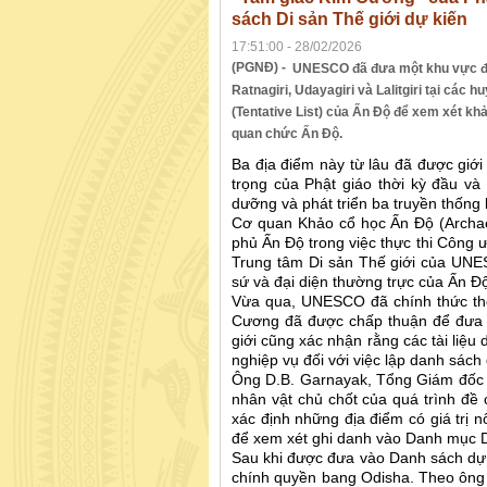
sách Di sản Thế giới dự kiến
17:51:00 - 28/02/2026
(PGNĐ) -
UNESCO đã đưa một khu vực đượ
Ratnagiri, Udayagiri và Lalitgiri tại các
(Tentative List) của Ấn Độ để xem xét kh
quan chức Ấn Độ.
Ba địa điểm này từ lâu đã được giới
trọng của Phật giáo thời kỳ đầu v
dưỡng và phát triển ba truyền thống
Cơ quan Khảo cổ học Ấn Độ (Archaeol
phủ Ấn Độ trong việc thực thi Công ư
Trung tâm Di sản Thế giới của UNE
sứ và đại diện thường trực của Ấn Đ
Vừa qua, UNESCO đã chính thức th
Cương đã được chấp thuận để đưa 
giới cũng xác nhận rằng các tài liệ
nghiệp vụ đối với việc lập danh sách 
Ông D.B. Garnayak, Tổng Giám đốc k
nhân vật chủ chốt của quá trình đề 
xác định những địa điểm có giá trị 
để xem xét ghi danh vào Danh mục Di
Sau khi được đưa vào Danh sách dự k
chính quyền bang Odisha. Theo ông G