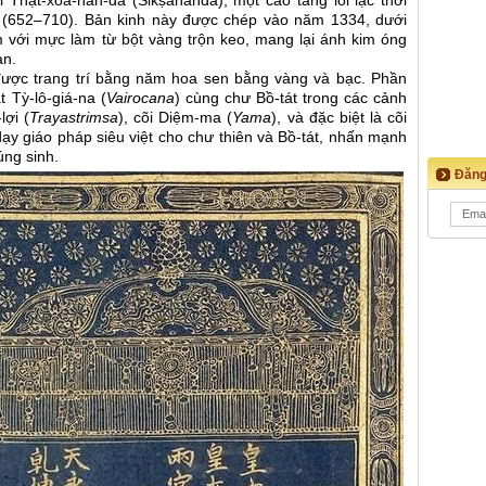
 Thật-xoa-nan-đà (Śikṣānanda), một cao tăng lỗi lạc thời
 (652–710). Bản kinh này được chép vào năm 1334, dưới
m với mực làm từ bột vàng trộn keo, mang lại ánh kim óng
an.
 được trang trí bằng năm hoa sen bằng vàng và bạc. Phần
 Tỳ-lô-giá-na (
Vairocana
) cùng chư Bồ-tát trong các cảnh
lợi (
Trayastrimsa
), cõi Diệm-ma (
Yama
), và đặc biệt là cõi
 dạy giáo pháp siêu việt cho chư thiên và Bồ-tát, nhấn mạnh
úng sinh.
Đăng