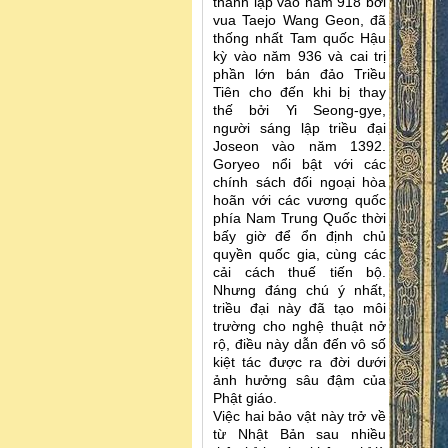
thành lập vào năm 918 bởi
vua Taejo Wang Geon, đã
thống nhất Tam quốc Hậu
kỳ vào năm 936 và cai trị
phần lớn bán đảo Triều
Tiên cho đến khi bị thay
thế bởi Yi Seong-gye,
người sáng lập triều đại
Joseon vào năm 1392.
Goryeo nổi bật với các
chính sách đối ngoại hòa
hoãn với các vương quốc
phía Nam Trung Quốc thời
bấy giờ để ổn định chủ
quyền quốc gia, cùng các
cải cách thuế tiến bộ.
Nhưng đáng chú ý nhất,
triều đại này đã tạo môi
trường cho nghệ thuật nở
rộ, điều này dẫn đến vô số
kiệt tác được ra đời dưới
ảnh hưởng sâu đậm của
Phật giáo.
Việc hai bảo vật này trở về
từ Nhật Bản sau nhiều