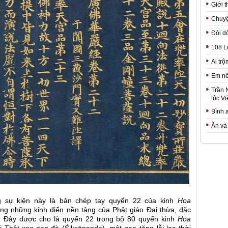
Giới t
Chuyệ
Đôi d
108 L
Ai trộ
Em nê
Trần 
tộc Vi
Bình 
Ăn và
g sự kiện này là bản chép tay quyển 22 của kinh
Hoa
ng những kinh điển nền tảng của Phật giáo Đại thừa, đặc
. Đây được cho là quyển 22 trong bộ 80 quyển kinh
Hoa