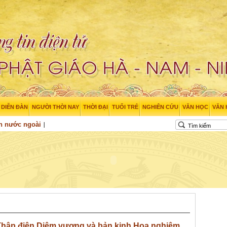
DIỄN ĐÀN
NGƯỜI THỜI NAY
THỜI ĐẠI
TUỔI TRẺ
NGHIÊN CỨU
VĂN HỌC
VĂN
n nước ngoài
Thập điện Diêm vương và bản kinh Hoa nghiêm