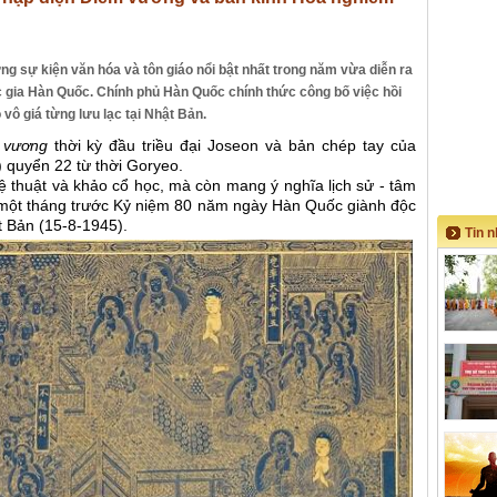
ng sự kiện văn hóa và tôn giáo nổi bật nhất trong năm vừa diễn ra
c gia Hàn Quốc. Chính phủ Hàn Quốc chính thức công bố việc hồi
vô giá từng lưu lạc tại Nhật Bản.
m vương
thời kỳ đầu triều đại Joseon và bản chép tay của
 quyển 22 từ thời Goryeo.
ệ thuật và khảo cổ học, mà còn mang ý nghĩa lịch sử - tâm
chỉ một tháng trước Kỷ niệm 80 năm ngày Hàn Quốc giành độc
t Bản (15-8-1945).
Tin 