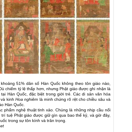
 khoảng 51% dân số Hàn Quốc không theo tôn giáo nào,
 Dù chiếm tỷ lệ thấp hơn, nhưng Phật giáo được ghi nhận là
 tại Hàn Quốc, đặc biệt trong giới trẻ. Các di sản văn hóa
g
và kinh
Hoa nghiêm
là minh chứng rõ rệt cho chiều sâu và
iáo Hàn Quốc.
ác phẩm nghệ thuật tinh xảo. Chúng là những nhịp cầu nối
 trí tuệ Phật giáo được giữ gìn qua bao thế kỷ, và giờ đây,
uốc trong sự tôn kính và trân trọng.
et