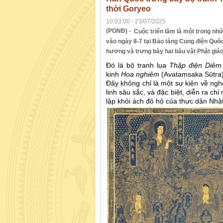
thời Goryeo
10:03:00 - 23/07/2025
(PGNĐ) -
Cuộc triển lãm là một trong nhữ
vào ngày 8-7 tại Bảo tàng Cung điện Quố
hương và trưng bày hai báu vật Phật giáo 
Đó là bộ tranh lụa
Thập điện Diê
kinh
Hoa nghiêm
(Avataṃsaka Sūtra)
Đây không chỉ là một sự kiện về ngh
linh sâu sắc, và đặc biệt, diễn ra 
lập khỏi ách đô hộ của thực dân Nhậ