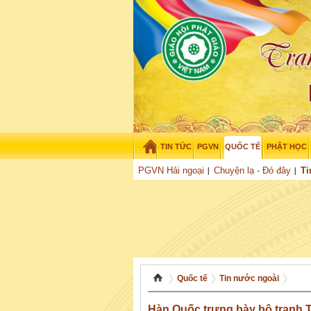
TIN TỨC
PGVN
QUỐC TẾ
PHẬT HỌC
Thứ năm - 6/08/2026
–
17
:
27
:
13
PGVN Hải ngoại
Chuyện lạ - Đó đây
Ti
Quốc tế
Tin nước ngoài
Hàn Quốc trưng bày bộ tranh 