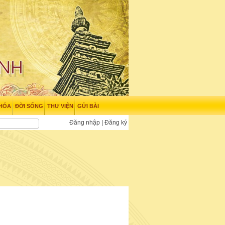
 HÓA
ĐỜI SỐNG
THƯ VIỆN
GỬI BÀI
Đăng nhập
|
Đăng ký