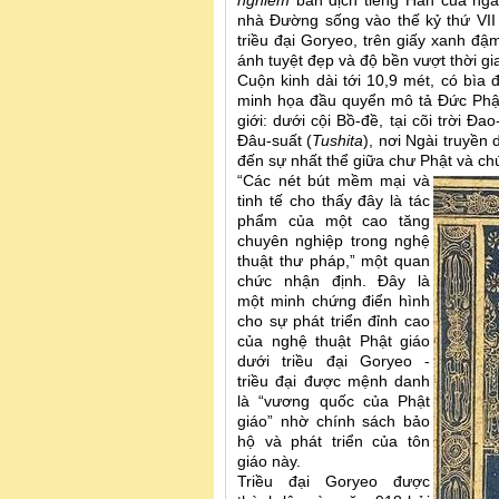
nghiêm
bản dịch tiếng Hán của ngài
nhà Đường sống vào thế kỷ thứ VII
triều đại Goryeo, trên giấy xanh đậ
ánh tuyệt đẹp và độ bền vượt thời gi
Cuộn kinh dài tới 10,9 mét, có bìa
minh họa đầu quyển mô tả Đức Phật
giới: dưới cội Bồ-đề, tại cõi trời Đao-
Đâu-suất (
Tushita
), nơi Ngài truyền
đến sự nhất thể giữa chư Phật và ch
“Các nét bút mềm mại và
tinh tế cho thấy đây là tác
phẩm của một cao tăng
chuyên nghiệp trong nghệ
thuật thư pháp,” một quan
chức nhận định. Đây là
một minh chứng điển hình
cho sự phát triển đỉnh cao
của nghệ thuật Phật giáo
dưới triều đại Goryeo -
triều đại được mệnh danh
là “vương quốc của Phật
giáo” nhờ chính sách bảo
hộ và phát triển của tôn
giáo này.
Triều đại Goryeo được