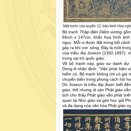
Mặt trước của quyển 22, bản kinh
Hoa ngh
Bộ tranh
Thập điện Diêm vương
gồm 
66cm x 147cm, khắc họa hình ảnh m
ngục. Mỗi vị được đặt trong bối cảnh
gây ra khi còn sống. Đây là một trong
của triều đại Joseon (1392-1897),
trong vai trò quốc giáo.
Về bộ tranh này, giáo sư danh dự 
Dong-A nhận định: “Việc phát hiện v
hiếm có. Bộ tranh không chỉ có giá 
chuyển biến trong phong cách hội họ
Dù Joseon là triều đại được biết đế
giáo, thế nhưng di sản Phật giáo vẫn
tịch cho thấy Phật giáo vẫn phát triể
quan lại Nho giáo và giới học giả Ph
và đa dạng của văn hóa Phật giáo nga