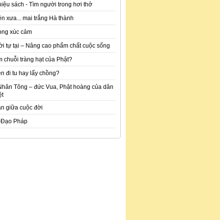
hiệu sách - Tìm người trong hơi thở
n xưa... mai trắng Hà thành
òng xúc cảm
ời tự tại – Nâng cao phẩm chất cuộc sống
m chuỗi tràng hạt của Phật?
n đi tu hay lấy chồng?
Nhân Tông – đức Vua, Phật hoàng của dân
ệt
an giữa cuộc đời
 Đạo Pháp