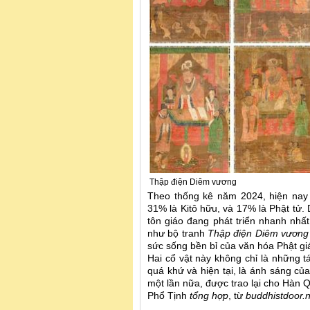
Thập điện Diêm vương
Theo thống kê năm 2024, hiện nay
31% là Kitô hữu, và 17% là Phật tử.
tôn giáo đang phát triển nhanh nhất
như bộ tranh
Thập điện Diêm vươn
sức sống bền bỉ của văn hóa Phật g
Hai cổ vật này không chỉ là những t
quá khứ và hiện tại, là ánh sáng của
một lần nữa, được trao lại cho Hàn Q
Phổ Tịnh
tổng hợp
, từ
buddhistdoor.n