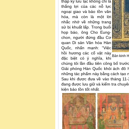
thập kỷ lưu lạc không chỉ là
thắng lợi của các nỗ lực
ngoại giao và bảo tồn văn
hóa, mà còn là một lời
nhắc nhớ về những trang
sử bị khuất lấp. Trong buổi
họp báo, ông Cho Eung-
chon, người đứng đầu Cơ
quan Di sản Văn hóa Hàn
Quốc, nhấn mạnh: “Việc
hồi hương các cổ vật này
Bản kinh 
đặc biệt có ý nghĩa, khi
chúng tôi lần đầu tiên công bố trư
Giải phóng Hàn Quốc khỏi ách đô hộ
những tác phẩm này bằng cách tạo nh
Sau khi được đưa về vào tháng 11-2
đang được lưu giữ và kiểm tra chuy
kiện bảo tồn tốt nhất.