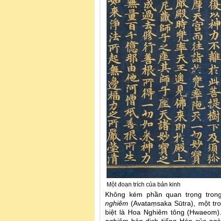
Một đoạn trích của bản kinh
Không kém phần quan trọng tron
nghiêm
(Avataṃsaka Sūtra), một tro
biệt là Hoa Nghiêm tông (Hwaeom)