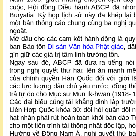
cuộc, Hội đồng Điều hành ABCP đã nhóm
Buryatia. Kỳ họp lịch sử này đã khép lại 
một bản thông cáo chung cùng ba nghị q
ngoặt.
Mở đầu cho các cam kết hành động là quyế
ban Bảo tồn
Di sản Văn hóa Phật giáo
, đặ
gìn giữ các giá trị tâm linh trường tồn.
Ngay sau đó, ABCP đã đưa ra tiếng nói 
trong nghị quyết thứ hai: lên án mạnh m
của chính quyền Hàn Quốc đối với giới l
các lực lượng dân chủ yêu nước, đồng thời
trả tự do cho Mục sư Mun Ik-hwan (1918- 1
Các đại biểu cũng tái khẳng định lập trườ
Liên Hợp Quốc khóa 30: đòi hỏi quân đội n
hạt nhân phải rút hoàn toàn khỏi bán đảo 
cho một tiến trình tái thống nhất độc lập, h
Hướng về Đông Nam Á, nghị quyết thứ ba