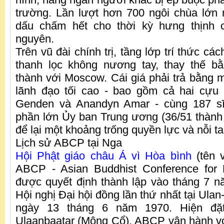
trường. Lần lượt hơn 700 ngôi chùa lớn 
dấu chấm hết cho thời kỳ hưng thịnh 
nguyên.
Trên vũ đài chính trị, tầng lớp trí thức c
thanh lọc không nương tay, thay thế b
thành với Moscow. Cái giá phải trả bằng m
lãnh đạo tối cao - bao gồm cả hai cựu 
Genden và Anandyn Amar - cùng 187 sĩ
phần lớn Ủy ban Trung ương (36/51 thành v
để lại một khoảng trống quyền lực và nỗi t
Lịch sử ABCP tại Nga
Hội Phật giáo châu Á vì Hòa bình
(tên v
ABCP - Asian Buddhist Conference for 
được quyết định thành lập vào tháng 7 
Hội nghị Đại hội đồng lần thứ nhất tại Ula
ngày 13 tháng 6 năm 1970. Hiện đặt
Ulaanbaatar (Mông Cổ), ABCP vận hành vớ