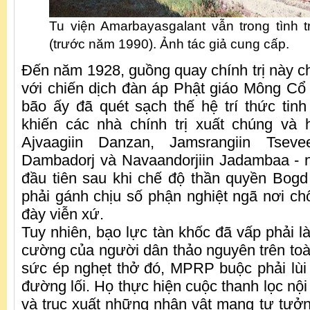
Tu viện Amarbayasgalant vẫn trong tình 
(trước năm 1990). Ảnh tác giả cung cấp.
Đến năm 1928, guồng quay chính trị này c
với chiến dịch đàn áp Phật giáo Mông Cổ 
bão ấy đã quét sạch thế hệ trí thức tin
khiến các nhà chính trị xuất chúng và 
Ajvaagiin Danzan, Jamsrangiin Tsevee
Dambadorj và Navaandorjiin Jadambaa - 
đầu tiên sau khi chế độ thần quyền Bog
phải gánh chịu số phận nghiệt ngã nơi ch
đày viễn xứ.
Tuy nhiên, bạo lực tàn khốc đã vấp phải l
cường của người dân thảo nguyên trên to
sức ép nghẹt thở đó, MPRP buộc phải lùi
đường lối. Họ thực hiện cuộc thanh lọc nội
và trục xuất những nhân vật mang tư tưởn