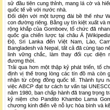
sử đầu tiên cung thỉnh, mang lá cờ và hi
quốc tế về với nước nhà.
Đối diện với một tượng đài bề thế như
con đường riêng. Bằng uy tín kiệt xuất và 
rộng khắp của Gomboev, tổ chức đã nhan
quốc gia chiến lược tại châu Á [Wikiped
Độ, Sri Lanka đến Việt Nam, Lào, Camp
Bangladesh và Nepal, tất cả đã cùng tạo n
linh vững chắc, làm thay đổi cục diện 
đương thời.
Trải qua hơn một thập kỷ phát triển, tổ c
định vị thế trong lòng các tín đồ mà còn
nhận từ cộng đồng quốc tế. Thành tựu 
việc ABCP đạt tư cách tư vấn tại UNE
năm 1980, ban chấp hành đã trang trọng t
kỷ niệm cho Pandito Khambo Lama Gomb
chương kinh điển về nỗ lực hòa bình và kế