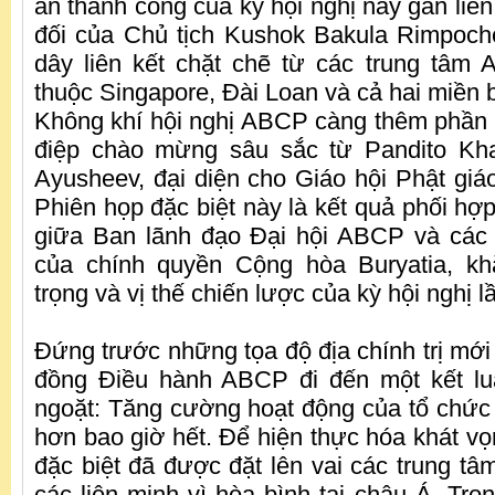
ấn thành công của kỳ hội nghị này gắn liền
đối của Chủ tịch Kushok Bakula Rimpoch
dây liên kết chặt chẽ từ các trung tâm
thuộc Singapore, Đài Loan và cả hai miền b
Không khí hội nghị ABCP càng thêm phần l
điệp chào mừng sâu sắc từ Pandito 
Ayusheev, đại diện cho Giáo hội Phật giá
Phiên họp đặc biệt này là kết quả phối hợ
giữa Ban lãnh đạo Đại hội ABCP và các 
của chính quyền Cộng hòa Buryatia, k
trọng và vị thế chiến lược của kỳ hội nghị l
Đứng trước những tọa độ địa chính trị mới
đồng Điều hành ABCP đi đến một kết l
ngoặt: Tăng cường hoạt động của tổ chức l
hơn bao giờ hết. Để hiện thực hóa khát v
đặc biệt đã được đặt lên vai các trung t
các liên minh vì hòa bình tại châu Á. Trọ