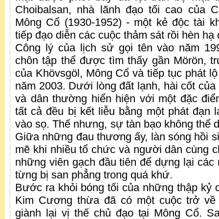
Choibalsan, nhà lãnh đạo tối cao của
Mông Cổ (1930-1952) - một kẻ độc tài k
tiếp đạo diễn các cuộc thảm sát rồi hèn hạ 
Công lý của lịch sử gọi tên vào năm 19
chôn tập thể được tìm thấy gần Mörön, t
của Khövsgöl, Mông Cổ và tiếp tục phát lộ
năm 2003. Dưới lòng đất lạnh, hài cốt của
và dân thường hiển hiện với một đặc đi
tất cả đều bị kết liễu bằng một phát đạn 
vào sọ. Thế nhưng, sự tàn bạo không thể d
Giữa những đau thương ấy, làn sóng hồi si
mẽ khi nhiều tổ chức và người dân cùng ch
những viên gạch đầu tiên để dựng lại các 
từng bị san phẳng trong quá khứ.
Bước ra khỏi bóng tối của những thập kỷ 
Kim Cương thừa đã có một cuộc trở về
giành lại vị thế chủ đạo tại Mông Cổ. 