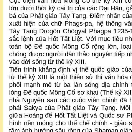
Cục diện văn hóa Mông Cổ thế kỷ XIII c
lớn dưới thời kỳ cai trị của các Đại Hãn, g
bá của Phật giáo Tây Tạng. Điểm nhấn của 
xuất hiện của chữ Phags-pa, hệ thống v
Tây Tạng Drogön Chögyal Phagpa 1235-1
sắc lệnh của Hốt Tất Liệt. Với mục tiêu n
toàn bộ Đế quốc Mông Cổ rộng lớn, loạ
chóng được người dân thảo nguyên tiếp nh
vào đời sống từ thế kỷ XIII.
Tiến trình khẳng định vị thế quốc giáo c
từ thế kỷ XIII là một thiên sử thi văn hóa 
phối mạnh mẽ từ ba làn sóng địa chính t
lòng Đế quốc Mông Cổ sơ khai (Thế kỷ XIII 
nhà Nguyên sau các cuộc viễn chinh đã 
phái Sakya của Phật giáo Tây Tạng. Mối 
giữa Hoàng đế Hốt Tất Liệt và Quốc sư Ph
hình nền móng cho thể chế chính - giáo 
tầm ảnh hưởng sâu rộng của Shaman giáo b