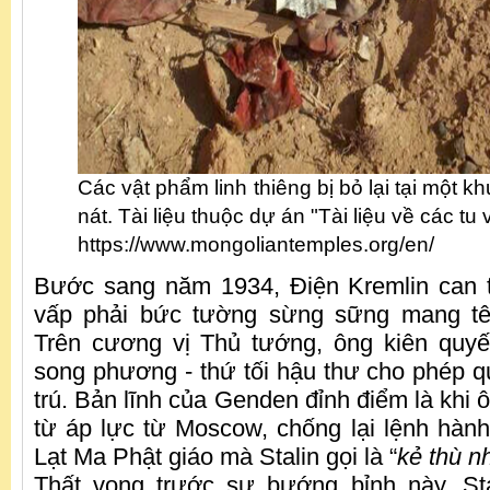
Các vật phẩm linh thiêng bị bỏ lại tại một khu
nát. Tài liệu thuộc dự án "Tài liệu về các tu
https://www.mongoliantemples.org/en/
Bước sang năm 1934, Điện Kremlin can 
vấp phải bức tường sừng sững mang tên
Trên cương vị Thủ tướng, ông kiên quyế
song phương - thứ tối hậu thư cho phép q
trú. Bản lĩnh của Genden đỉnh điểm là khi
từ áp lực từ Moscow, chống lại lệnh hàn
Lạt Ma Phật giáo mà Stalin gọi là “
kẻ thù n
Thất vọng trước sự bướng bỉnh này, St