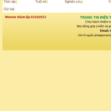
Thời đại
Tuổi trẻ
Nghiên cứu
V
Gửi bài
Website thành lập 01/10/2013
TRANG TIN ĐIỆN 
Chịu trách nhiệm n
Mọi đóng góp ý kiến và gử
Email: 
Ghi rõ nguồn phatgiaonamdin