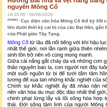
Hương Bát nhã và vệt nắng băng 
nguyên Mông Cổ
18:16:00 - 06/06/2026
(PGNĐ) -
Cục diện văn hóa Mông Cổ thế kỷ XIII
lớn dưới thời kỳ cai trị của các Đại Hãn, gắn 
của Phật giáo Tây Tạng.
Mông Cổ
từ lâu đã nổi tiếng với khí hậu lụ
nhất thế giới, nơi lằn ranh giữa thiên nhiê
sinh tồn trở nên vô cùng mong manh.
Giữa cái nắng gắt cháy da và những cơn gi
thảo nguyên bao la, con người nơi đây luôn
một suối nguồn từ bi để tưới tẩm tâm hồn
lương để xua tan những khắc nghiệt của s
Chính sự khắc nghiệt ấy đã nhào nặn n
nền văn hóa du mục độc đáo nhất thế giới, 
chinh phạt lừng lẫy và lối sống hòa hợp t
thái. Đời sống tâm linh của người Mông