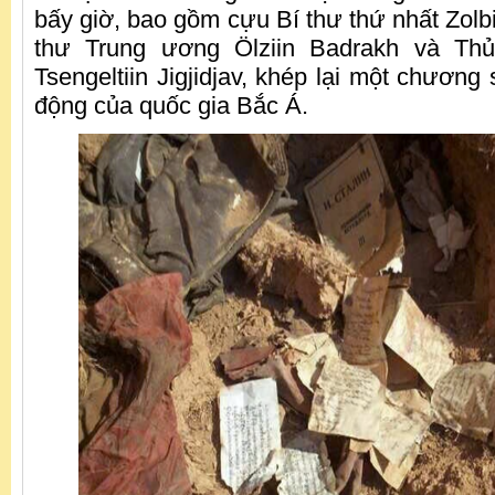
bấy giờ, bao gồm cựu Bí thư thứ nhất Zolbi
thư Trung ương Ölziin Badrakh và Th
Tsengeltiin Jigjidjav, khép lại một chươn
động của quốc gia Bắc Á.