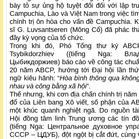
bày tỏ sự ủng hộ tuyệt đối đối với lập t
Campuchia, Lào và Việt Nam trong việc tìm
chính trị ôn hòa cho vấn đề Campuchia. Kh
sĩ G. Luvsantseren (Mông Cổ) đã phác thảo
đầy kỳ vọng của tổ chức.
Trong khi đó, Phó Tổng thư ký ABCP
Tsybikdorzhiev ((tiếng Nga: Вл
Цыбикдоржиев) báo cáo về công tác chuẩ
20 năm ABCP, hướng tới Đại hội lần thứ
ngữ kiêu hãnh: “
Hòa bình thông qua không l
nhau và công bằng xã hội
”.
Thế nhưng, khi cơn địa chấn chính trị năm
đổ của Liên bang Xô viết, số phận của 
một khúc quanh nghiệt ngã. Do nguồn tà
Hội đồng tâm linh Trung ương các tín đ
(tiếng Nga: Центральное духовное упр
СССР – ЦДУБ), đột ngột bị cắt đứt, cùng v