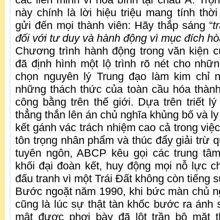
này chính là lời hiệu triệu mang tính thờ
gửi đến mọi thành viên: Hãy thắp sáng “
t
đối với tư duy và hành động vì mục đích hòa
Chương trình hành động trong văn kiện 
đã định hình một lộ trình rõ nét cho nhữ
chọn nguyên lý Trung đạo làm kim chỉ
những thách thức của toàn cầu hóa thành 
công bằng trên thế giới. Dựa trên triết l
thẳng thắn lên án chủ nghĩa khủng bố và ly
kết gánh vác trách nhiệm cao cả trong việ
tôn trọng nhân phẩm và thúc đẩy giải trừ q
tuyên ngôn, ABCP kêu gọi các trung tâm
khối đại đoàn kết, huy động mọi nỗ lực 
đấu tranh vì một Trái Đất không còn tiếng 
Bước ngoặt năm 1990, khi bức màn chủ ngh
cũng là lúc sự thật tàn khốc bước ra ánh 
mật được phơi bày đã lột trần bộ mặt t