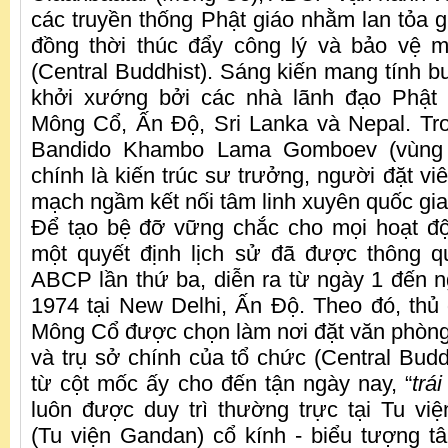
các truyền thống Phật giáo nhằm lan tỏa g
đồng thời thúc đẩy công lý và bảo vệ m
(Central Buddhist). Sáng kiến mang tính 
khởi xướng bởi các nhà lãnh đạo Phật
Mông Cổ, Ấn Độ, Sri Lanka và Nepal. Tr
Bandido Khambo Lama Gomboev (vùng B
chính là kiến trúc sư trưởng, người đặt vi
mạch ngầm kết nối tâm linh xuyên quốc gia
Để tạo bệ đỡ vững chắc cho mọi hoạt độ
một quyết định lịch sử đã được thông q
ABCP lần thứ ba, diễn ra từ ngày 1 đến 
1974 tại New Delhi, Ấn Độ. Theo đó, thủ
Mông Cổ được chọn làm nơi đặt văn phòng
và trụ sở chính của tổ chức (Central Budd
từ cột mốc ấy cho đến tận ngày nay, “
trái
luôn được duy trì thường trực tại Tu vi
(Tu viện Gandan) cổ kính - biểu tượng tâ