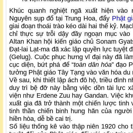
Khúc quanh nghiệt ngã xuất hiện vào 
Nguyên sụp đổ tại Trung Hoa, đẩy
Phật g
giai đoạn thoái trào kéo dài hai thế kỷ. Mạ
chỉ thực sự trỗi dậy đầy ngoạn mục vào
Altan Khan hội kiến giáo chủ Sonam Gyat
Đạt-lai Lạt-ma đã xác lập quyền lực tuyệt 
(Gelug). Cuộc phục hưng vĩ đại này đã làm
cục diện, bứt phá để “
toàn dân hóa
” đạo 
tưởng Phật giáo Tây Tạng vào văn hóa du
Về sau, khi thiết lập ách đô hộ, triều đình 
duy trì bệ đỡ này bằng việc dồn tài lực x
viện như Erdene Zuu hay Gandan. Việc kh
xuất gia đã trở thành một chiến lược tinh
tinh thần chiến binh hung hãn của ngườ
hiền hòa, dễ bề cai trị.
Số liệu thống kê vào thập niên 1920 cho