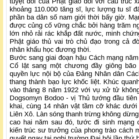
tuyệt đối của Phật giáo đối với cấu trúc 
khoảng 110.000 tăng sĩ, lực lượng tu sĩ đ
phần ba dân số nam giới thời bấy giờ. Mạn
được củng cố vững chắc bởi hàng trăm ngô
lớn nhỏ rải rác khắp đất nước, minh chứn
Phật giáo thủ vai trò chủ đạo trong cả đ
nhân khẩu học đương thời.
Bước sang giai đoạn hậu Cách mạng năm 
Cổ lật sang một chương đầy giông bão 
quyền lực nội bộ của Đảng Nhân dân Cá
thang thành bạo lực khốc liệt. Khúc quan
vào tháng 8 năm 1922 với vụ xử tử không
Dogsomyn Bodoo - vị Thủ tướng đầu tiên
khai, cùng 14 nhân vật tầm cỡ khác dưới
Liên Xô. Làn sóng thanh trừng không dừng 
cao hai năm sau đó, tước đi sinh mạng 
kiến trúc sư trưởng của phong trào cách 
quyết ngay tại nghị trường Đại hội lần thứ 