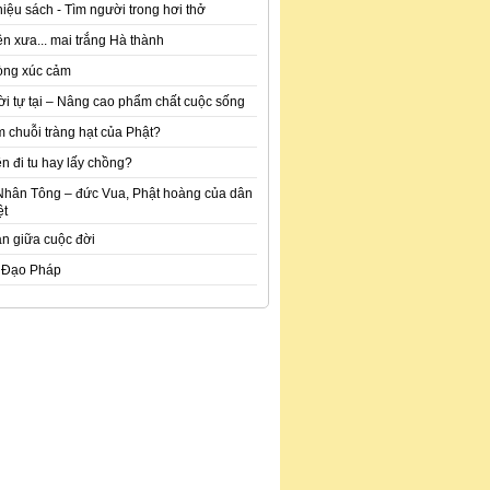
hiệu sách - Tìm người trong hơi thở
n xưa... mai trắng Hà thành
òng xúc cảm
ời tự tại – Nâng cao phẩm chất cuộc sống
m chuỗi tràng hạt của Phật?
n đi tu hay lấy chồng?
Nhân Tông – đức Vua, Phật hoàng của dân
ệt
an giữa cuộc đời
 Đạo Pháp