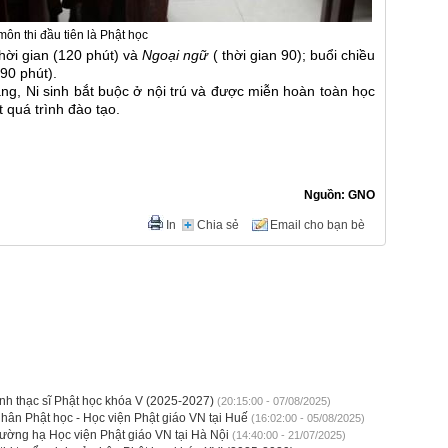
môn thi đầu tiên là Phật học
hời gian (120 phút) và
Ngoại ngữ
( thời gian 90); buổi chiều
 90 phút).
ăng, Ni sinh bắt buộc ở nội trú và được miễn hoàn toàn học
 quá trình đào tạo.
Nguồn: GNO
In
Chia sẻ
Email cho bạn bè
inh thạc sĩ Phật học khóa V (2025-2027)
(20:15:00 - 07/08/2025)
 nhân Phật học - Học viện Phật giáo VN tại Huế
(16:02:00 - 05/08/2025)
ường hạ Học viện Phật giáo VN tại Hà Nội
(14:40:00 - 21/07/2025)