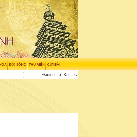
 HÓA
ĐỜI SỐNG
THƯ VIỆN
GỬI BÀI
Đăng nhập
|
Đăng ký