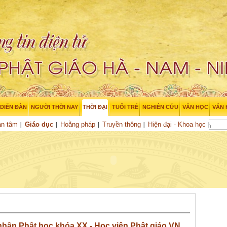
DIỄN ĐÀN
NGƯỜI THỜI NAY
THỜI ĐẠI
TUỔI TRẺ
NGHIÊN CỨU
VĂN HỌC
VĂN
an tâm
Giáo dục
Hoằng pháp
Truyền thông
Hiện đại - Khoa học
 nhân Phật học khóa XX - Học viện Phật giáo VN