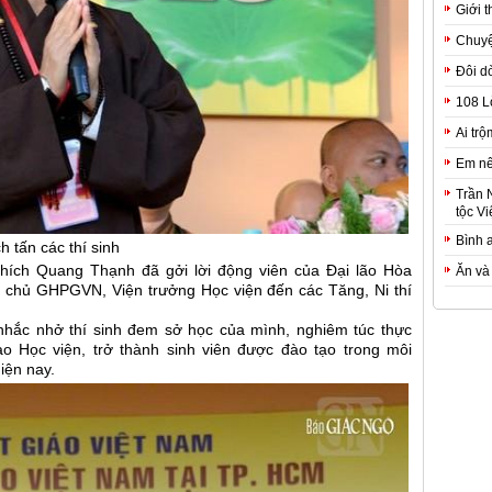
Giới t
Chuyệ
Đôi d
108 L
Ai trộ
Em nê
Trần 
tộc Vi
Bình 
tấn các thí sinh
 Thích Quang Thạnh đã gởi lời động viên của Đại lão Hòa
Ăn và
 chủ GHPGVN, Viện trưởng Học viện đến các Tăng, Ni thí
hắc nhở thí sinh đem sở học của mình, nghiêm túc thực
ào Học viện, trở thành sinh viên được đào tạo trong môi
iện nay.