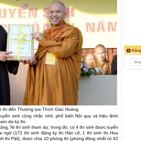
Đăng
ề thi đến Thượng tọa Thích Giác Hoàng
Tuyển sinh cũng nhắc nhở, phổ biến Nội quy và hiệu lệnh
ham dự kỳ thi.
ăng, Ni thí sinh tham dự, trong đó, có 4 thí sinh được tuyển
i ngữ (172 thí sinh đăng ký thi Hán cổ; 1 thí sinh thi Hoa
sinh thi Pāli), được chia 10 phòng thi (phòng đông nhất có 42