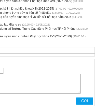
 thi tuyển sinh cử nhân Phật học khóa XVI (2025-2029)
(18:00:00 -
 kỳ thi tốt nghiệp khóa XIII (2022-2025)
(17:00:00 - 02/07/2025)
n phòng trưng bày tư liệu số Phật giáo
(18:20:00 - 01/07/2025)
g báo tuyển sinh thạc sĩ và tiến sĩ Phật học năm 2025
(14:52:00 -
đào tạo Giảng sư
(20:25:00 - 22/05/2025)
 dụng tại Trường Trung Cao đẳng Phật học TP.Hải Phòng
(20:19:00 -
báo tuyển sinh cử nhân Phật học khóa XVI (2025-2029)
(15:08:00 -