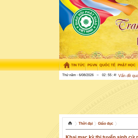
TIN TỨC
PGVN
QUỐC TẾ
PHẬT HỌC
Thứ năm - 6/08/2026
–
02
:
55
:
50
Vấn đề qu
Thời đại
Giáo dục
Khai mạc kỳ thi tuyển sinh cử