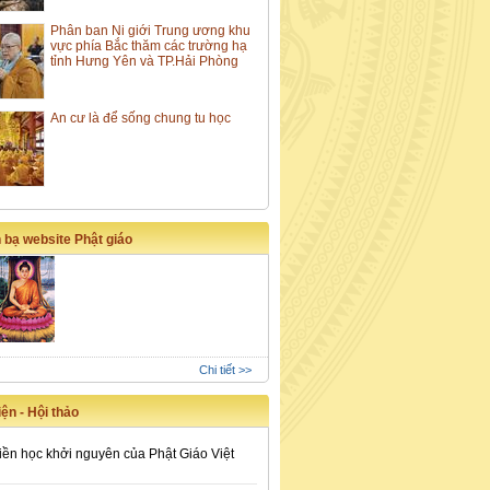
Phân ban Ni giới Trung ương khu
vực phía Bắc thăm các trường hạ
tỉnh Hưng Yên và TP.Hải Phòng
An cư là để sống chung tu học
 bạ website Phật giáo
Chi tiết >>
ện - Hội thảo
iền học khởi nguyên của Phật Giáo Việt