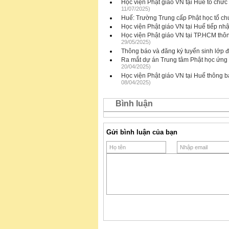
Học viện Phật giáo VN tại Huế tổ chức
11/07/2025)
Huế: Trường Trung cấp Phật học tổ chức
Học viện Phật giáo VN tại Huế tiếp nhậ
Học viện Phật giáo VN tại TP.HCM thôn
29/05/2025)
Thông báo và đăng ký tuyển sinh lớp 
Ra mắt dự án Trung tâm Phật học ứng
20/04/2025)
Học viện Phật giáo VN tại Huế thông 
08/04/2025)
Bình luận
Gửi bình luận của bạn