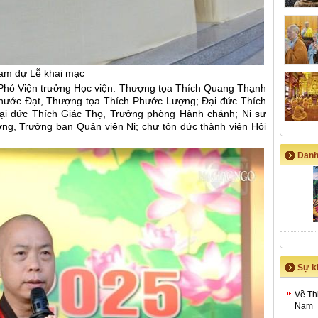
ham dự Lễ khai mạc
Phó Viện trưởng Học viện: Thượng tọa Thích Quang Thạnh
hước Đạt, Thượng tọa Thích Phước Lượng; Đại đức Thích
ại đức Thích Giác Thọ, Trưởng phòng Hành chánh; Ni sư
ng, Trưởng ban Quản viện Ni; chư tôn đức thành viên Hội
Danh
Sự ki
Về Th
Nam