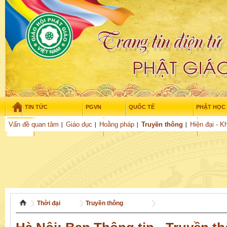
TIN TỨC
PGVN
QUỐC TẾ
PHẬT HỌC
Thứ bảy - 8/08/2026
–
17
:
22
:
33
Vấn đề quan tâm
Giáo dục
Hoằng pháp
Truyền thông
Hiện đại - K
THỜI ĐẠI
TUỔI TRẺ
NGHIÊN CỨU
VĂN HỌC
GỬI BÀI
Thời đại
Truyền thông