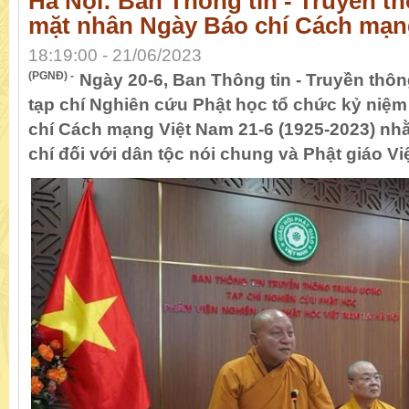
Hà Nội: Ban Thông tin - Truyền t
mặt nhân Ngày Báo chí Cách mạn
18:19:00 - 21/06/2023
(PGNĐ) -
Ngày 20-6, Ban Thông tin - Truyền th
tạp chí Nghiên cứu Phật học tổ chức kỷ niệ
chí Cách mạng Việt Nam 21-6 (1925-2023) nh
chí đối với dân tộc nói chung và Phật giáo Vi