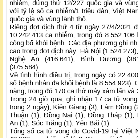
nhiễm, đứng thứ 12/227 quốc gia và vùng 
với tỷ lệ số ca nhiễm/1 triệu dân, Việt N
quốc gia và vùng lãnh thổ.
Riêng đợt dịch thứ 4 từ ngày 27/4/2021 
10.242.413 ca nhiễm, trong đó 8.552.10
công bố khỏi bệnh. Các địa phương ghi nhậ
cao trong đợt dịch này: Hà Nội (1.524.273
Nghệ An (416.641), Bình Dương (381
(375.584).
Về tình hình điều trị, trong ngày có 22.40
số bệnh nhân đã khỏi bệnh là 8.554.923). 
nặng, trong đó 170 ca thở máy xâm lấn và
Trong 24 giờ qua, ghi nhận 17 ca tử vong 
trong 2 ngày), Kiên Giang (3), Lâm Đồng (2
Thuận (1), Đồng Nai (1), Đồng Tháp (1),
An (1), Sóc Trăng (1), Yên Bái (1).
Tổng số ca tử vong do Covid-19 tại Việt 