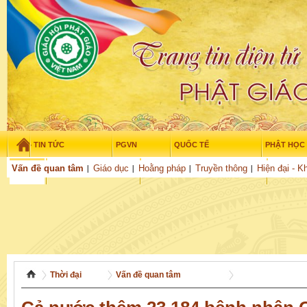
TIN TỨC
PGVN
QUỐC TẾ
PHẬT HỌC
Thứ sáu - 7/08/2026
–
23
:
21
:
56
Vấn đề quan tâm
Giáo dục
Hoằng pháp
Truyền thông
Hiện đại - K
THỜI ĐẠI
TUỔI TRẺ
NGHIÊN CỨU
VĂN HỌC
GỬI BÀI
Thời đại
Vấn đề quan tâm