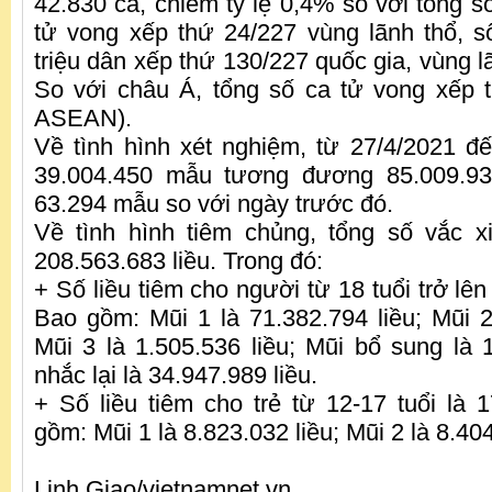
42.830 ca, chiếm tỷ lệ 0,4% so với tổng s
tử vong xếp thứ 24/227 vùng lãnh thổ, s
triệu dân xếp thứ 130/227 quốc gia, vùng lã
So với châu Á, tổng số ca tử vong xếp 
ASEAN).
Về tình hình xét nghiệm, từ 27/4/2021 đ
39.004.450 mẫu tương đương 85.009.93
63.294 mẫu so với ngày trước đó.
Về tình hình tiêm chủng, tổng số vắc x
208.563.683 liều. Trong đó:
+ Số liều tiêm cho người từ 18 tuổi trở lên
Bao gồm: Mũi 1 là 71.382.794 liều; Mũi 2 
Mũi 3 là 1.505.536 liều; Mũi bổ sung là 1
nhắc lại là 34.947.989 liều.
+ Số liều tiêm cho trẻ từ 12-17 tuổi là 1
gồm: Mũi 1 là 8.823.032 liều; Mũi 2 là 8.404
Linh Giao/vietnamnet.vn