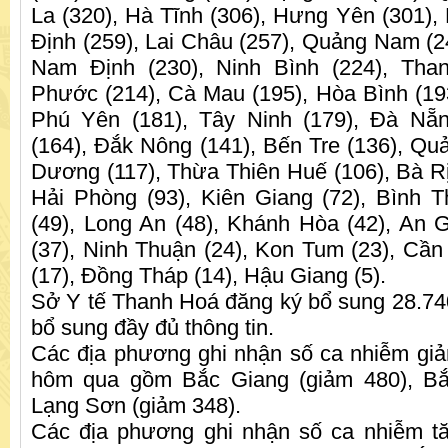
La (320), Hà Tĩnh (306), Hưng Yên (301),
Định (259), Lai Châu (257), Quảng Nam (24
Nam Định (230), Ninh Bình (224), Tha
Phước (214), Cà Mau (195), Hòa Bình (193
Phú Yên (181), Tây Ninh (179), Đà Nẵn
(164), Đắk Nông (141), Bến Tre (136), Quả
Dương (117), Thừa Thiên Huế (106), Bà Rị
Hải Phòng (93), Kiên Giang (72), Bình T
(49), Long An (48), Khánh Hòa (42), An G
(37), Ninh Thuận (24), Kon Tum (23), Cần
(17), Đồng Tháp (14), Hậu Giang (5).
Sở Y tế Thanh Hoá đăng ký bổ sung 28.740 
bổ sung đầy đủ thông tin.
Các địa phương ghi nhận số ca nhiễm giả
hôm qua gồm Bắc Giang (giảm 480), Bắ
Lạng Sơn (giảm 348).
Các địa phương ghi nhận số ca nhiễm tă