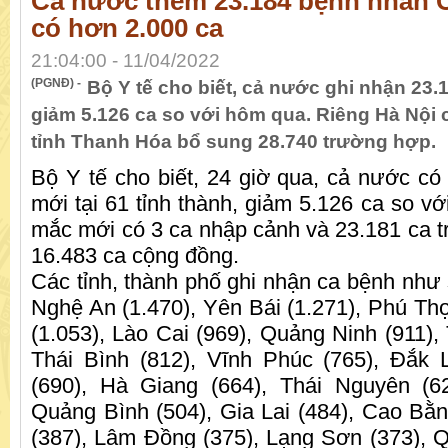
Cả nước thêm 23.184 bệnh nhân C
có hơn 2.000 ca
21:04:00 - 11/04/2022
(PGNĐ) -
Bộ Y tế cho biết, cả nước ghi nhận 23.
giảm 5.126 ca so với hôm qua. Riêng Hà Nội 
tỉnh Thanh Hóa bổ sung 28.740 trường hợp.
Bộ Y tế cho biết, 24 giờ qua, cả nước có
mới tại 61 tỉnh thành, giảm 5.126 ca so v
mắc mới có 3 ca nhập cảnh và 23.181 ca 
16.483 ca cộng đồng.
Các tỉnh, thành phố ghi nhận ca bệnh như 
Nghệ An (1.470), Yên Bái (1.271), Phú Thọ
(1.053), Lào Cai (969), Quảng Ninh (911),
Thái Bình (812), Vĩnh Phúc (765), Đắk 
(690), Hà Giang (664), Thái Nguyên (6
Quảng Bình (504), Gia Lai (484), Cao Bằ
(387), Lâm Đồng (375), Lạng Sơn (373), Q