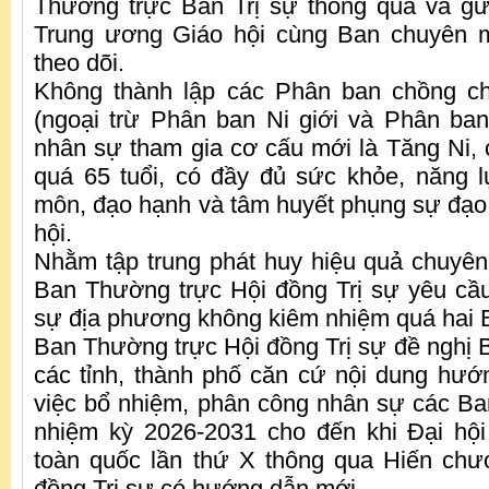
Thường trực Ban Trị sự thông qua và gử
Trung ương Giáo hội cùng Ban chuyên 
theo dõi.
Không thành lập các Phân ban chồng c
(ngoại trừ Phân ban Ni giới và Phân ban
nhân sự tham gia cơ cấu mới là Tăng Ni, 
quá 65 tuổi, có đầy đủ sức khỏe, năng l
môn, đạo hạnh và tâm huyết phụng sự đạo
hội.
Nhằm tập trung phát huy hiệu quả chuyê
Ban Thường trực Hội đồng Trị sự yêu cầu
sự địa phương không kiêm nhiệm quá hai
Ban Thường trực Hội đồng Trị sự đề ngh
các tỉnh, thành phố căn cứ nội dung hướn
việc bổ nhiệm, phân công nhân sự các B
nhiệm kỳ 2026-2031 cho đến khi Đại hội
toàn quốc lần thứ X thông qua Hiến chư
đồng Trị sự có hướng dẫn mới.