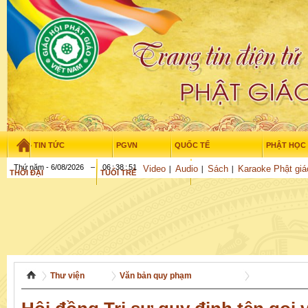
TIN TỨC
PGVN
QUỐC TẾ
PHẬT HỌC
Thứ năm - 6/08/2026
–
06
:
38
:
52
Video
Audio
Sách
Karaoke Phật giá
THỜI ĐẠI
TUỔI TRẺ
NGHIÊN CỨU
GỬI BÀI
Thư viện
Văn bản quy phạm