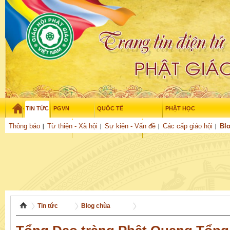
TIN TỨC
PGVN
QUỐC TẾ
PHẬT HỌC
Thứ năm - 6/08/2026
–
12
:
41
:
41
Thông báo
Từ thiện - Xã hội
Sự kiện - Vấn đề
Các cấp giáo hội
Bl
THỜI ĐẠI
TUỔI TRẺ
NGHIÊN CỨU
THƯ VIỆN
GỬI BÀI
Tin tức
Blog chùa