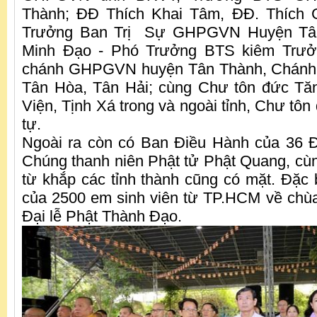
Thành; ĐĐ Thích Khai Tâm, ĐĐ. Thích 
Trưởng Ban Trị Sự GHPGVN Huyện Tân
Minh Đạo - Phó Trưởng BTS kiêm Trưởn
chánh GHPGVN huyện Tân Thành, Chánh đ
Tân Hòa, Tân Hải; cùng Chư tôn đức Tăn
Viện, Tịnh Xá trong và ngoài tỉnh, Chư tôn
tự.
Ngoài ra còn có Ban Điều Hành của 36 Đ
Chúng thanh niên Phật tử Phật Quang, cù
từ khắp các tỉnh thành cũng có mặt. Đặc b
của 2500 em sinh viên từ TP.HCM về chù
Đại lễ Phật Thành Đạo.