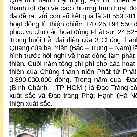
Qua một năm hoạt động, Hội Từ Thiện 
thành tốt đẹp về các chương trình hoạt đ
đã đề ra, với con số kết quả là 38.553.28
hoạt động từ thiện chiếm 14.025.194.550 đ
phục vụ cho các hoạt động Phật sự: 24.52
Trong buổi Lễ, đại diện của 3 Chúng than
Quang của ba miền (Bắc – Trung – Nam) lầ
hình trước hội nghị về hoạt động làm phật
thiện. Cuối năm tổng chi phí cho các hoạt
thiện của Chúng thanh niên Phật tử Phậ
3.890.000.000 đồng. Trong năm qua, Đạ
(Bình Chánh – TP HCM ) là Đạo Tràng có
xuất sắc và Đạo tràng Phật Hạnh (Hà Nộ
thiện xuất sắc.