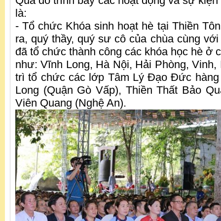
Qua đó trình bày các hoạt động và sự kiện
là:
- Tổ chức Khóa sinh hoạt hè tại Thiền Tô
ra, quý thầy, quý sư cô của chùa cùng với
đã tổ chức thành công các khóa học hè ở 
như: Vĩnh Long, Hà Nội, Hải Phòng, Vinh, 
trì tổ chức các lớp Tâm Lý Đạo Đức hàng
Long (Quận Gò Vấp), Thiền Thất Bảo Qu
Viên Quang (Nghệ An).