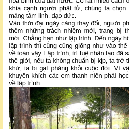
hòa bình của đất nước. Có rất nhiều cách 
khía cạnh người phật tử, chúng ta chọn
mảng tâm linh, đạo đức.
Vào thời đại ngày càng thay đổi, người ph
thêm những trách nhiệm mới, trang bị 
mới. Chẳng hạn như lập trình. Đến ngày hô
lập trình thì cũng cũng giống như vào thế
về toán vậy. Lập trình, trí tuệ nhân tạo đã
thế giới, nếu ta không chuẩn bị kịp, ta trở
khứ, ta bị gạt phăng khỏi cuộc đời. Vì v
khuyến khích các em thanh niên phải học 
về lập trình.