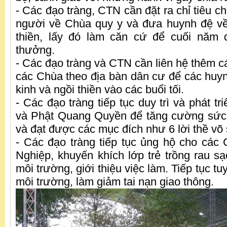
- Các đạo tràng, CTN cần đặt ra chỉ tiêu 
người về Chùa quy y và đưa huynh đệ về
thiền, lấy đó làm căn cứ để cuối năm
thưởng.
- Các đạo tràng và CTN cần liên hệ thêm cá
các Chùa theo địa bàn dân cư để các huynh
kinh và ngồi thiền vào các buổi tối.
- Các đạo tràng tiếp tục duy trì và phát tr
và Phật Quang Quyền để tăng cường sức
và đạt được các mục đích như 6 lời thề võ 
- Các đạo tràng tiếp tục ủng hộ cho các 
Nghiệp, khuyến khích lớp trẻ trồng rau s
môi trường, giới thiệu việc làm. Tiếp tục t
môi trường, làm giảm tai nạn giao thông.