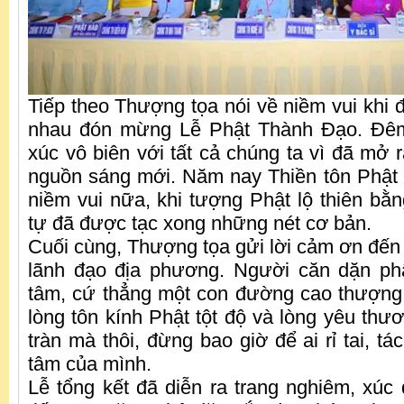
Tiếp theo Thượng tọa nói về niềm vui khi
nhau đón mừng Lễ Phật Thành Đạo. Đêm
xúc vô biên với tất cả chúng ta vì đã mở 
nguồn sáng mới. Năm nay Thiền tôn Phật
niềm vui nữa, khi tượng Phật lộ thiên bằn
tự đã được tạc xong những nét cơ bản.
Cuối cùng, Thượng tọa gửi lời cảm ơn đến 
lãnh đạo địa phương. Người căn dặn ph
tâm, cứ thẳng một con đường cao thượng 
lòng tôn kính Phật tột độ và lòng yêu thư
tràn mà thôi, đừng bao giờ để ai rỉ tai, t
tâm của mình.
Lễ tổng kết đã diễn ra trang nghiêm, xúc 