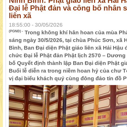
Ninh Bình: Phật giáo liên xã Hải
Đại lễ Phật đản và công bố nhân 
liên xã
18:55:00 - 30/05/2026
(PGNĐ) -
Trong không khí hân hoan của mùa Phật
sáng ngày 30/5/2026, tại chùa Phúc Sơn, xã H
Bình, Ban Đại diện Phật giáo liên xã Hải Hậu 
chức Đại lễ Phật đản Phật lịch 2570 – Dương 
bố Quyết định thành lập Ban Đại diện Phật giá
Buổi lễ diễn ra trong niềm hoan hỷ của chư 
vị đại biểu khách quý cùng đông đảo tín đồ P