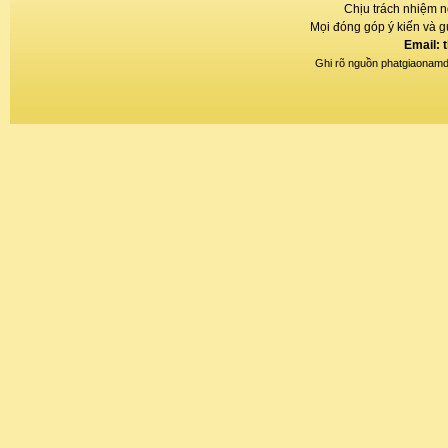
Chịu trách nhiệm n
Mọi đóng góp ý kiến và gử
Email: 
Ghi rõ nguồn phatgiaonamdin