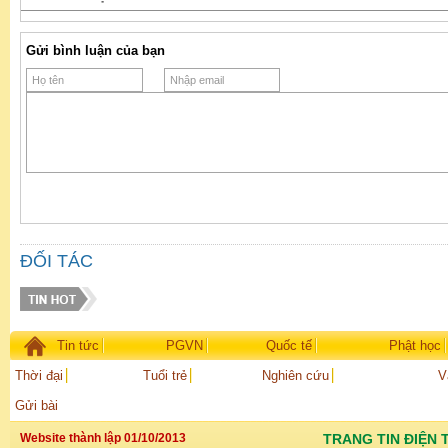
Gửi bình luận của bạn
ĐỐI TÁC
Tin tức
PGVN
Quốc tế
Phật học
Thời đại
Tuổi trẻ
Nghiên cứu
V
Gửi bài
Website thành lập 01/10/2013
TRANG TIN ĐIỆN 