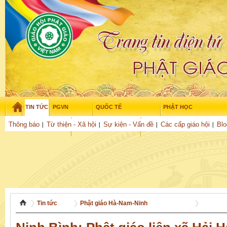
TIN TỨC
PGVN
QUỐC TẾ
PHẬT HỌC
Thứ sáu - 7/08/2026
–
18
:
52
:
06
Thông báo
Từ thiện - Xã hội
Sự kiện - Vấn đề
Các cấp giáo hội
Blo
THỜI ĐẠI
TUỔI TRẺ
NGHIÊN CỨU
THƯ VIỆN
GỬI BÀI
Tin tức
Phật giáo Hà-Nam-Ninh