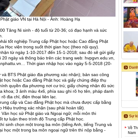
 Phật giáo VN tại Hà Nội - Ảnh: Hoàng Hạ
00 Tăng Ni sinh - độ tuổi từ 20-36; có đạo hạnh và sức
m.
h phải tốt nghiệp Trung cấp Phật học hoặc Cao đẳng Phật
của Học viện trong suốt thời gian học (theo nội quy).
nhận từ ngày 1-10-2017 đến 15-1-2018; sau đó sẽ gửi giấy
i 20 ngày và thông báo trên các trang web: hvpgvn.edu.vn,
anphattu.vn… Thời gian nhập học vào ngày 5-5-2018 (20-
Danh
ư và BTS Phật giáo địa phương xác nhận); bản sao công
ật học hoặc Cao đẳng Phật học và giấy chứng điệp thụ
 chính quyền địa phương nơi cư trú; giấy chứng nhận đủ sức
a khoa; 3 ảnh màu 4x6, phía sau ghi rõ họ tên, pháp danh
õ địa chỉ, điện thoại liên lạc.
 Trung cấp và Cao đẳng Phật học mà chưa được cấp bằng
o Hiệu trưởng xác nhận (sau phải hoàn tất).
 Văn học sử Phật giáo và Ngoại ngữ; mỗi môn thi
Sự ki
iết tự luận theo trình độ Trung cấp Phật học.
thí sinh chọn một trong ba môn (tiếng Anh, tiếng Trung và
Về Th
ại học một trong ba môn ngoại ngữ trên thì nộp bằng -
Nam