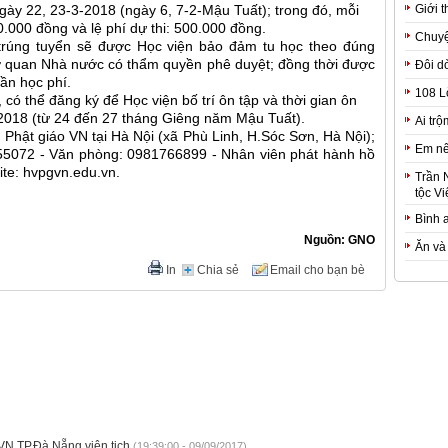
Giới t
 ngày 22, 23-3-2018 (ngày 6, 7-2-Mậu Tuất); trong đó, mỗi
0.000 đồng và lệ phí dự thi: 500.000 đồng.
Chuyệ
trúng tuyển sẽ được Học viện bảo đảm tu học theo đúng
ơ quan Nhà nước có thẩm quyền phê duyệt; đồng thời được
Đôi d
ần học phí.
108 L
 có thể đăng ký để Học viện bố trí ôn tập và thời gian ôn
3-2018 (từ 24 đến 27 tháng Giêng năm Mậu Tuất).
Ai trộ
ện Phật giáo VN tại Hà Nội (xã Phù Linh, H.Sóc Sơn, Hà Nội);
Em nê
155072 - Văn phòng: 0981766899 - Nhân viên phát hành hồ
te: hvpgvn.edu.vn.
Trần 
tộc Vi
Bình 
Nguồn: GNO
Ăn và
In
Chia sẻ
Email cho bạn bè
N TP.Đà Nẵng viên tịch
(19:39:00 - 09/09/2017)