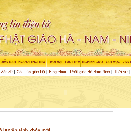
DIỄN ĐÀN
NGƯỜI THỜI NAY
THỜI ĐẠI
TUỔI TRẺ
NGHIÊN CỨU
VĂN HỌC
VĂN
 Vấn đề
Các cấp giáo hội
Blog chùa
Phật giáo Hà-Nam-Ninh
Thời sự
ội tuyển sinh khóa mới