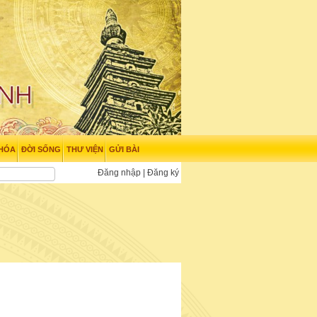
 HÓA
ĐỜI SỐNG
THƯ VIỆN
GỬI BÀI
Đăng nhập
|
Đăng ký