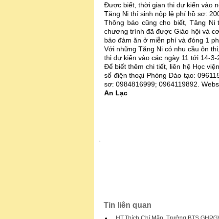
Được biết, thời gian thi dự kiến vào
Tăng Ni thí sinh nộp lệ phí hồ sơ: 20
Thông báo cũng cho biết, Tăng Ni 
chương trình đã được Giáo hội và c
bảo đảm ăn ở miễn phí và đóng 1 ph
Với những Tăng Ni có nhu cầu ôn thi,
thi dự kiến vào các ngày 11 tới 14-
Để biết thêm chi tiết, liên hệ Học vi
số điện thoại Phòng Đào tạo: 0961
sơ: 0984816999; 0964119892. Websi
An Lạc
Tin liên quan
HT.Thích Chí Mãn, Trưởng BTS GHPGV