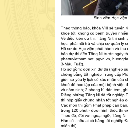
Sinh viên Học viện
Theo thông báo, khóa VIII sẽ tuyển 4
khoẻ tốt; không có bệnh truyền nhiễ
Về điều kiện dự thi, Tăng Ni thí sin
học; phải nội trú và chịu sự quản lý 
Hồ sơ do Học viện phát hành và thu 
báo dự thi đến Tăng Ni trước ngày th
phattuvietnam.net, pgvn.vn, huongd
3-Mậu Tuất).
Hồ sơ gồm: đơn xin dự thi (nghiệp s
chứng bằng tốt nghiệp Trung cấp Ph
giới; sơ yếu lý lịch có xác nhận của
khoẻ để học tập của một bệnh viện đ
và năm sinh; 2 phong bì dán tem, ghi r
Riêng những Tăng Ni đã tốt nghiệp
thì nộp giấy chứng nhận tốt nghiệp d
Các môn thi gồm Phật pháp căn bản,
trong 120 phút - dưới hình thức thi v
Theo đó, đối với ngoại ngữ, Tăng Ni 
Hán cổ - nếu ai có bằng tốt nghiệp Đ
miễn thi).