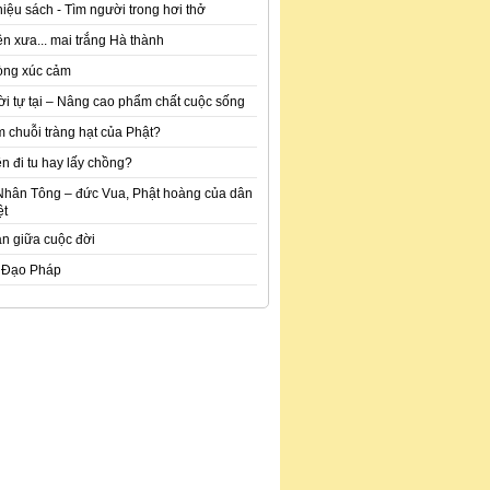
hiệu sách - Tìm người trong hơi thở
n xưa... mai trắng Hà thành
òng xúc cảm
ời tự tại – Nâng cao phẩm chất cuộc sống
m chuỗi tràng hạt của Phật?
n đi tu hay lấy chồng?
Nhân Tông – đức Vua, Phật hoàng của dân
ệt
an giữa cuộc đời
 Đạo Pháp