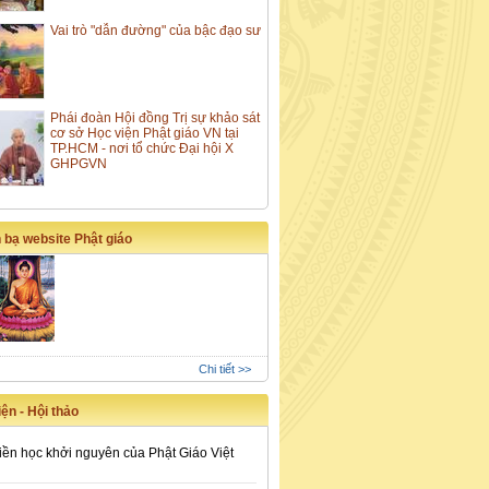
Vai trò "dẫn đường" của bậc đạo sư
Phái đoàn Hội đồng Trị sự khảo sát
cơ sở Học viện Phật giáo VN tại
TP.HCM - nơi tổ chức Đại hội X
GHPGVN
 bạ website Phật giáo
Chi tiết >>
ện - Hội thảo
iền học khởi nguyên của Phật Giáo Việt