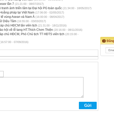
easr lần 7
(21:21:00 - 08/07/2017)
tranh ảnh triển lãm tại Đại hội PG toàn quốc
(21:34:00 - 18/05/2017)
Hoằng pháp tại Việt Nam
(17:06:00 - 02/05/2017)
c tế vùng Asean và Nam Á
(16:00:00 - 08/04/2017)
Nữ Diệu Tâm
(16:55:00 - 03/03/2017)
háp chủ HĐCM tân viên tịch
(21:31:00 - 18/11/2016)
áo hội về lễ tang HT.Thích Chơn Thiện
(20:16:00 - 08/11/2016)
p chủ HĐCM, Phó Chủ tịch TT HĐTS viên tịch
(20:15:00 -
Đăng
(16:57:00 - 07/09/2016)