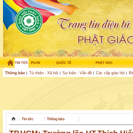
TIN TỨC
PGVN
QUỐC TẾ
PHẬT HỌC
Thứ bảy - 8/08/2026
–
06
:
11
:
30
Thông báo
Từ thiện - Xã hội
Sự kiện - Vấn đề
Các cấp giáo hội
Bl
THỜI ĐẠI
TUỔI TRẺ
NGHIÊN CỨU
THƯ VIỆN
GỬI BÀI
Tin tức
Thông báo