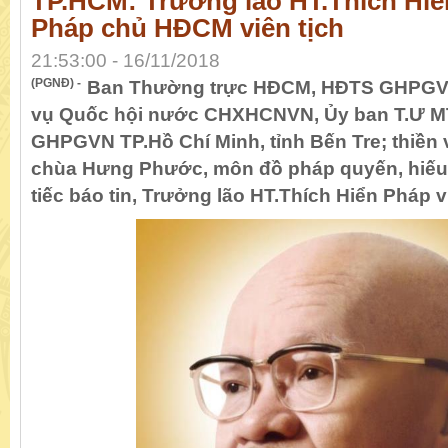
TP.HCM: Trưởng lão HT.Thích Hiể
Pháp chủ HĐCM viên tịch
21:53:00 - 16/11/2018
(PGNĐ) -
Ban Thường trực HĐCM, HĐTS GHPGV
vụ Quốc hội nước CHXHCNVN, Ủy ban T.Ư 
GHPGVN TP.Hồ Chí Minh, tỉnh Bến Tre; thiền
chùa Hưng Phước, môn đồ pháp quyến, hiếu
tiếc báo tin, Trưởng lão HT.Thích Hiển Pháp v