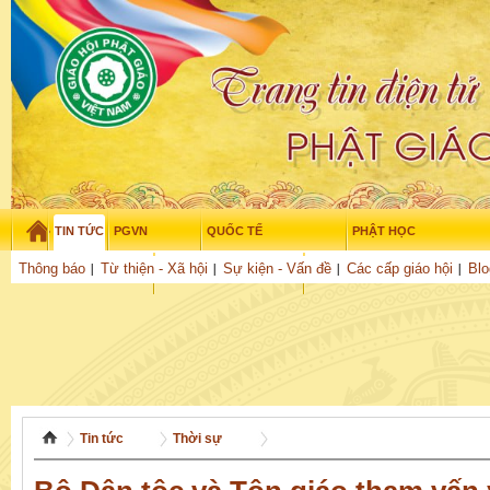
TIN TỨC
PGVN
QUỐC TẾ
PHẬT HỌC
Thứ sáu - 7/08/2026
–
17
:
49
:
47
Thông báo
Từ thiện - Xã hội
Sự kiện - Vấn đề
Các cấp giáo hội
Blo
THỜI ĐẠI
TUỔI TRẺ
NGHIÊN CỨU
THƯ VIỆN
GỬI BÀI
Tin tức
Thời sự