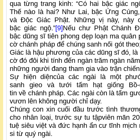
qua từng trang kinh: “Có hai bậc giác ng
Thế nào là hai? Như Lai, bậc Ứng Cúng
và Độc Giác Phật. Những vị này, này c
bậc giác ngộ.”
[9]
Nếu chư Phật Chánh Đ
bậc dũng sĩ tiên phong dẹp loạn ma quân 
cờ chánh pháp để chúng sanh nối gót theo;
Giác là hậu phương của các dũng sĩ đó, là n
cờ đó đôi khi tính đến ngàn trăm ngàn năm
những người đang tham gia vào trận chiến
Sự hiện diệncủa các ngài là một phư
sanh gieo và tưới tấm hạt giống Bồ-
tin về chánh pháp. Các ngài còn là tấm gư
vươn lên không người chỉ dạy.
Chúng con xin cuối đầu trước tình thươ
cho nhân loại, trước sự tu tậpviên mãn 20 
tuệ siêu việt và đức hạnh ẩn cư tĩnh mịch
si từ quý ngài.