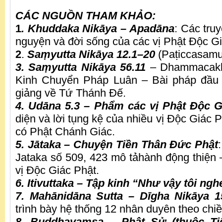
CÁC NGUỒN THAM KHẢO:
1
. Khuddaka Nikāya – Apadāna
: Các tru
nguyện và đời sống của các vị Phật Độc Gi
2
.
Saṃyutta Nikāya 12.1–20
(Paṭiccasamu
3. Saṃyutta Nikāya 56.11
– Dhammacakka
Kinh Chuyển Pháp Luân – Bài pháp đầu 
giảng về Tứ Thánh Đế.
4. Udāna 5.3 – Phẩm các vị Phật Độc G
diện và lời tụng kệ của nhiều vị Độc Giác P
có Phật Chánh Giác.
5. Jātaka – Chuyện Tiền Thân Đức Phật
Jataka số 509, 423 mô tảhành động thiện –
vị Độc Giác Phật.
6. Itivuttaka – Tập kinh “Như vậy tôi ngh
7. Mahānidāna Sutta – Dīgha Nikāya 1
trình bày hệ thống 12 nhân duyên theo chiề
8. Buddhavaṃsa – Phật Sử (thuộc Ti