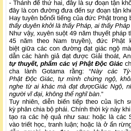
- Thánh đế thứ hai, đây là sự đoạn tận kh
đây là con đường đưa đến sự đoạn tận khổ
Hay tuyên bốnổi tiếng của đức Phật trong 
thấy duyên khởi là thấy Pháp, ai thấy Pháp 
Như vậy, xuyên suột 49 năm thuyết pháp t
45 năm theo Nam truyền), đức Phật 
biệt giữa các con đường đạt giác ngộ m
dẫn các hành giả đạt được Giải thoát, An
tự thuyết, phẩm các vị Phật Độc Giác
ch
cha lành Gotama rằng: “
Này các Tỳ-
Phật Độc Giác, tự mình chứng ngộ, khô
nghe từ ai khác mà đạt đượcGiác Ngộ, n
người vĩ đại, không thể nghĩ bàn
.”
Tuy nhiên, diễn biến tiếp theo của lịch s
kỳ phân chia bộ phái. Chính thời kỳ này khi
tạo ra các hệ quả như sau: hoặc là các
vào triết học, tranh luận; hoặc là ở ẩn rừn