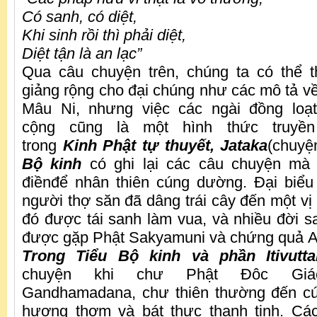
Có sanh, có diệt,
Khi sinh rồi thì phải diệt,
Diệt tận là an lạc”
Qua câu chuyện trên, chúng ta có thể t
giảng rộng cho đại chúng như các mô tả v
Mâu Ni, nhưng việc các ngài đồng loạ
cộng cũng là một hình thức truyền
trong
Kinh Phật tự thuyết, Jataka
(chuyệ
Bộ kinh
có ghi lại các câu chuyện mà 
điềnđể nhân thiên cúng dường. Đại biểu
người thợ săn đã dâng trái cây đến một vị
đó được tái sanh làm vua, và nhiều đời sa
được gặp Phật Sakyamuni và chứng quả A
Trong Tiểu Bộ kinh và phần Itivutta
chuyện khi chư Phật Đôc Giá
Gandhamadana, chư thiên thường đến cú
hương thơm và bát thực thanh tịnh. Các