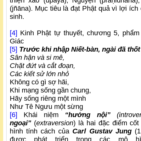
thiện xảo (upāya), Nguyện (praṇidhāna),
(jñāna). Mục tiêu là đạt Phật quả vì lợi íc
sinh.
[4]
Kinh Phật tự thuyết, chương 5, phẩm 
Giác
[5]
Trước khi nhập Niết-bàn, ngài đã thốt 
Sân hận và si mê,
Chặt đứt và cắt đoạn,
Các kiết sử lớn nhỏ
Không có gì sợ hãi,
Khi mạng sống gần chung,
Hãy sống riêng một mình
Như Tê Ngưu một sừng
[6]
Khái niệm
“hướng nội”
(introve
ngoại”
(
extraversion
) là hai đặc điểm cốt 
hình tính cách của
Carl Gustav Jung
(1
được phát triển trong các mô h