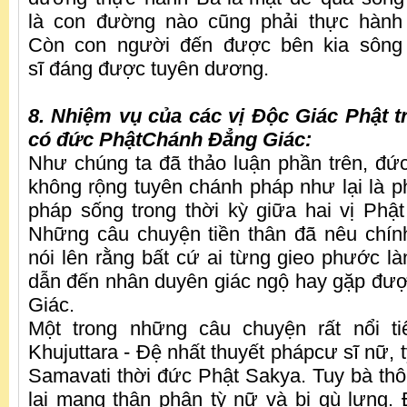
là con đường nào cũng phải thực hành 
Còn con người đến được bên kia sông 
sĩ đáng được tuyên dương.
8. Nhiệm vụ của các vị Độc Giác Phật t
có đức PhậtChánh Đẳng Giác:
Như chúng ta đã thảo luận phần trên, đứ
không rộng tuyên chánh pháp như lại là 
pháp sống trong thời kỳ giữa hai vị Ph
Những câu chuyện tiền thân đã nêu chín
nói lên rằng bất cứ ai từng gieo phước là
dẫn đến nhân duyên giác ngộ hay gặp đư
Giác.
Một trong những câu chuyện rất nổi t
Khujuttara - Đệ nhất thuyết phápcư sĩ nữ,
Samavati thời đức Phật Sakya. Tuy bà th
lại mang thân phận tỳ nữ và bị gù lưng.