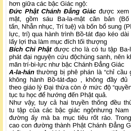
hơn giữa các bậc Giác ngộ:
Đức Phật Chánh Đẳng Giác
được xem l
mật, gồm sáu Ba-la-mật căn bản (Bố t
tấn, Nhẫn nhục, Trí tuệ) và bốn bổ sung (
lực, trí) qua hành trình Bồ-tát đạo kéo dài
lấy lợi tha làm mục đích tối thượng
Bích Chi Phật
được cho là có tu tập Ba-
phát đại nguyện cứu độchúng sanh, nên k
mãn trí-bi-lực như bậc Chánh Đẳng Giác
A-la-hán
thường bị phê phán là “chỉ cầu g
không hành Bồ-tát-đạo , không đầy đủ 
theo giáo lý Đại thừa còn ở mức độ “quyền 
tục tu học để hướng đến Phật quả.
Như vậy, tuy cả hai truyền thống đều t
tu tập của các bậc giác ngộnhưng Nam
đường ấy mà ba mục tiêu rốt ráo. Trong
cao con đường thành Phật Chánh Đẳng Gi