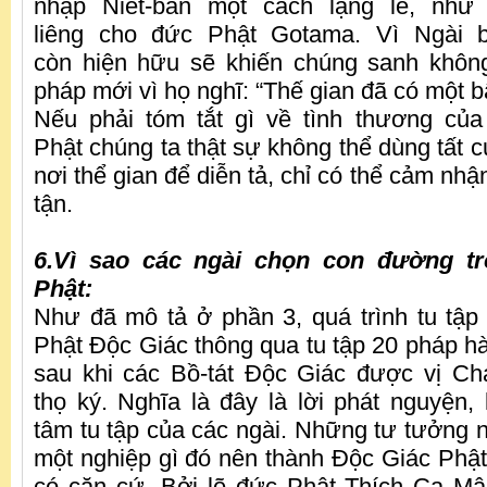
nhập Niết-bàn một cách lặng lẽ, như
liêng cho đức Phật Gotama. Vì Ngài b
còn hiện hữu sẽ khiến chúng sanh khôn
pháp mới vì họ nghĩ: “Thế gian đã có một bậ
Nếu phải tóm tắt gì về tình thương củ
Phật chúng ta thật sự không thể dùng tất 
nơi thể gian để diễn tả, chỉ có thể cảm nhậ
tận.
6.Vì sao các ngài chọn con đường t
Phật:
Như đã mô tả ở phần 3, quá trình tu tập 
Phật Độc Giác thông qua tu tập 20 pháp hà
sau khi các Bồ-tát Độc Giác được vị C
thọ ký. Nghĩa là đây là lời phát nguyện, 
tâm tu tập của các ngài. Những tư tưởng 
một nghiệp gì đó nên thành Độc Giác Phật
có căn cứ. Bởi lẽ đức Phật Thích Ca Mâ