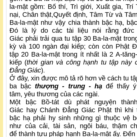
la-mật gồm: Bố thí, Trì giới, Xuất gia, Trí
nại, Chân thật,Quyết định, Tâm Từ và Tâ
Ba-la-mật như vậy chia thành bậc hạ, bậc
Đó là lý do các tài liệu nói rằng đứ
Giác phải trải qua tu tập 30 Ba-la-mật trong
kỳ và 100 ngàn đại kiếp; còn còn Phật Độ
tập 20 Ba-la-mật trong ít nhất là 2 A-tăn
kiếp (
thời gian và công hạnh tu tập này
Đẳng Giác
).
Ở đây, xin được mô tả rõ hơn về cách tu t
ba bậc
thượng - trung - hạ
để thấy ý 
tâm, yêu thương của các ngài.
Một bậc Bồ-tát dù phát nguyện thàn
Giác hay Chánh Đẳng Giác Phật thì khi 
bậc hạ phải hy sinh những gì thuộc vệ 
như của cải, tài sản, ngôi báu, thậm c
để thành tựu pháp hạnh Ba-la-mật ấy. Đến k