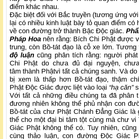
điểm khác nhau.
Đặc biệt đối với Bắc truyền (tương ứng với
lại có nhiều kinh luật bày tỏ quan điểm c
về con đường trở thành Bậc Độc giác.
Phẩ
Pháp Hoa
nên rằng: Bích Chi Phật được v
trung, còn Bồ-tát đạo là cỗ xe lớn. Tương
độ luận
cũng phân tích rằng: người phát
Chi Phật do chưa đủ đại nguyện, chưa
tâm thành Phậtvì tất cả chúng sanh. Và do
bị xem là thấp hơn Bồ-tát đạo, thậm ch
Phật Độc Giác được liệt vào loại
“hạ căn”
s
Với tất cả những điều chúng ta đã phân t
đương nhiên không thể phủ nhận con đư
Bồ-tát của chư Phật Chánh Đẳng Giác là 
thể cho một đại bi tâm tột cùng mà chư v
Giác Phật không thể có. Tuy nhiên, cũn
cùng thảo luận, con đường Độc Giác P