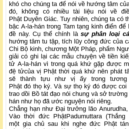
khó cho chúng ta để nói về hướng tâm của
đó, không có nhiều tài liệu nói về đ
Phật Duyên Giác. Tuy nhiên, chúng ta có th
bậc A-la-hán trong Tam tạng kinh điển để
đề này. Cụ thể chính là
sự phân loại cá
hướng tâm tu tập, tích lũy công đức của c
Chi Bộ kinh, chương Một Pháp, phẩm Ngư
giải có ghi lại các mẫu chuyện về tiền ki
tử A-la-hán vì trong quá khứ gặp được m
đệ tửcủa vị Phật thời quá khứ nên phát t
sẽ thành tựu như vị ấy trong tương
Phật đó thọ ký. Và sự thọ ký đó được coi
trao dồi Bồ tát đạo nói chung và sở trường 
hán như họ đã ước nguyện nói riêng.
Chẳng hạn như Đại trưởng lão Anurudha, 
Vào thời đức PhậtPadumuttara (Thắng 
một gia chủ sau khi nghe đức Phật tá