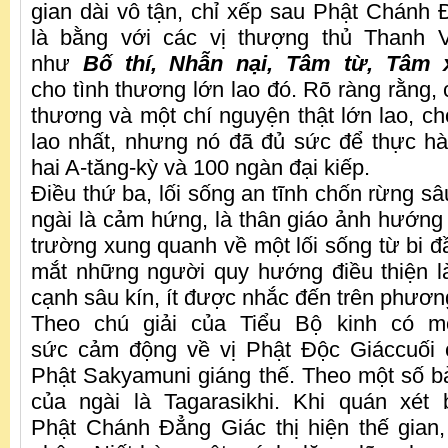
gian dài vô tận, chỉ xếp sau Phật Chánh 
là bằng với các vị thượng thủ Thanh 
như
Bố thí, Nhẫn nại, Tâm từ, Tâm 
cho tình thương lớn lao đó. Rõ ràng rằng, c
thương và một chí nguyện thật lớn lao, ch
lao nhất, nhưng nó đã đủ sức để thực hàn
hai A-tăng-kỳ và 100 ngàn đại kiếp.
Điều thứ ba, lối sống an tĩnh chốn rừng s
ngài là cảm hứng, là thân giáo ảnh hướng
trường xung quanh về một lối sống từ bi 
mắt những người quy hướng điều thiện l
cạnh sâu kín, ít được nhắc đến trên phươn
Theo chú giải của Tiểu Bộ kinh có m
sức cảm động về vị Phật Độc Giáccuối 
Phật Sakyamuni giáng thế. Theo một số bản
của ngài là Tagarasikhi. Khi quán xét 
Phật Chánh Đẳng Giác thị hiện thế gian