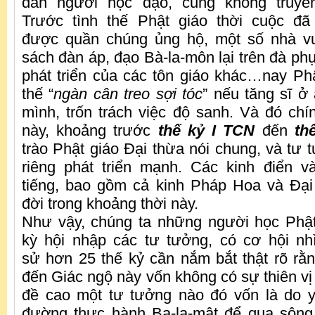
dẫn người học đạo, cũng không truy
Trước tình thế Phật giáo thời cuộc đ
được quần chúng ủng hộ, một số nhà v
sách đàn áp, đạo Bà-la-môn lại trên đà ph
phát triển của các tôn giáo khác…nay Ph
thế “
ngàn cân treo sợi tóc
” nếu tăng sĩ ở 
mình, trốn trách việc độ sanh. Và đó chín
này, khoảng trước
thế kỷ I TCN
đến
th
trào Phật giáo Đại thừa nói chung, và tư 
riêng phát triển mạnh. Các kinh điển v
tiếng, bao gồm cả kinh Pháp Hoa và Đại 
đời trong khoảng thời này.
Như vậy, chúng ta những người học Phật
kỳ hội nhập các tư tưởng, có cơ hội nhìn
sử hơn 25 thế kỷ cần nắm bắt thật rõ rằ
đến Giác ngộ này vốn không có sự thiên vị
đề cao một tư tưởng nào đó vốn là do y
đường thực hành Ba-la-mật để qua sông 