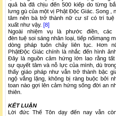
quả bà đã chịu đến 500 kiếp do từng b
lưng gù của một vị Phật Độc Giác. Song , 
tâm nên bà trở thành nữ cư sĩ có trí tuệ 
xuất như vậy.
[8]
Ngoài nhiệm vụ là phước điền, các 
đèn tuệ soi sáng nhân loại, tiếp nốimạng 
dòng pháp tuôn chảy liên tục. Hơn 
PhậtĐộc Giác chính là nhắc đến hình ản
Đây là nguồn cảm hứng lớn lao rằng tất
sự quyết tâm và nỗ lực của mình, dù trong
thấy giáo pháp như vẫn trở thành bậc g
ngộ vắng lặng, không bị ràng buộc bởi n
toan nào gợi lên cảm hứng sống đời an nhi
thiên.
KẾT LUẬN
Lời đức Thế Tôn dạy đến nay vẫn cò