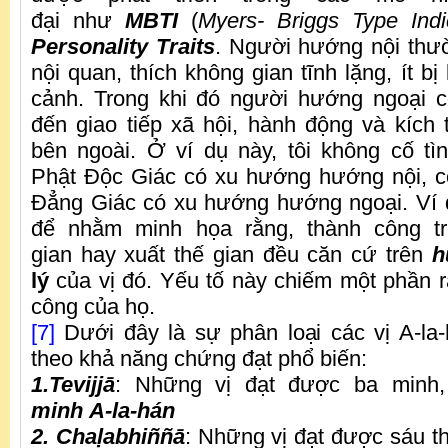
đại như
MBTI
(
Myers- Briggs Type Indi
Personality Traits
. Người hướng nội thườ
nội quan, thích không gian tĩnh lặng, ít bị
cảnh. Trong khi đó người hướng ngoại
đến giao tiếp xã hội, hành động và kích 
bên ngoài. Ở ví dụ này, tôi không cố t
Phật Độc Giác có xu hướng hướng nội, 
Đẳng Giác có xu hướng hướng ngoại. Ví 
để nhằm minh họa rằng, thành công t
gian hay xuất thế gian đều căn cứ trên
h
lý
của vị đó. Yếu tố này chiếm một phần r
công của họ.
[7]
Dưới đây là sự phân loại các vị A-la
theo khả năng chứng đạt phổ biến:
1.
Tevijjā
: Những vị đạt được ba minh
minh A-la-hán
2. Chaḷabhiññā
: Những vị đạt được sáu t