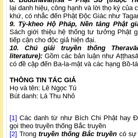
lại danh hiệu, công hạnh và lời thọ ký của 
khứ, có nhắc đến Phật Độc Giác như Tagar
9. Tỳ-kheo Hộ Pháp, Nền tảng Phật g
Sách giới thiệu hệ thống tư tưởng Phật g
tiếp cận cho độc giả hiện đại.
10. Chú giải truyền thống Theravā
literature):
Gồm các bản luận như Aṭṭhasā
có đề cập đến Ba-la-mật và các hạng Bồ-tá
THÔNG TIN TÁC GIẢ
Họ và tên: Lê Ngọc Tú
Bút danh: Lá Thu Nhỏ
[1]
Các danh từ như Bích Chi Phật hay Độ
gọi theo truyền thống Bắc truyền
[2]
Trong
truyền thống
Bắc truyền
có sự 