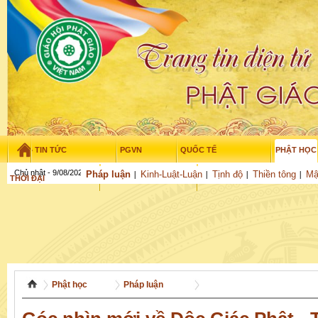
TIN TỨC
PGVN
QUỐC TẾ
PHẬT HỌC
Chủ nhật - 9/08/2026
–
08
:
46
:
45
Pháp luận
Kinh-Luật-Luận
Tịnh độ
Thiền tông
Mậ
THỜI ĐẠI
TUỔI TRẺ
NGHIÊN CỨU
THƯ VIỆN
GỬI BÀI
Phật học
Pháp luận