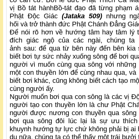
vị Bồ tát hànhBồ-tát đạo đã từng phạm á
Phật Độc Giác
(Jataka 509)
nhưng ngà
hối và trở thành đức Phật Chánh Đẳng Giá
Để nói rõ hơn về hướng tâm hay tâm lý 
đích giác ngộ của các ngài, chúng ta
ảnh sau: để qua từ bên này đến bên kia
biết bơi tự sức nhảy xuống sông để bơi qu
người vì muốn cùng qua sông với những 
một con thuyền lớn để cùng nhau qua, v
biết bơi khác, cũng không biết cách tạo m
cùng người ấy.
Người muốn bơi qua con sông là các vị Đ
người tạo con thuyền lớn là chư Phật C
người được nương con thuyền qua sông l
bơi qua sông đôi lúc lại là sự ưu thíc
khuynh hướng tự lực chứ không phải bị ai 
dụ nữa, chúng ta có thể thấy một trái bưởi