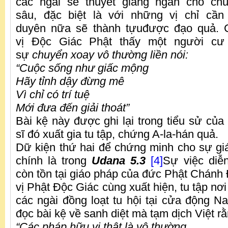
các ngài sẽ thuyết giảng ngắn cho ch
sâu, đặc biệt là với những vị chỉ cầ
duyên nữa sẽ thành tựuđược đạo quả. 
vị Độc Giác Phật thấy một người cư
sự
chuyển xoay vô thường liền nói:
“Cuộc sống như giấc mộng
Hãy tỉnh dậy đừng mê
Vì chỉ có trí tuệ
Mới đưa đến giải thoát”
Bài kệ này được ghi lại trong tiểu sử của
sĩ đó xuất gia tu tập, chứng A-la-hán quả.
Dữ kiện thứ hai để chứng minh cho sự gi
chính là trong
Udana 5.3
[4]
Sự việc diễ
còn tồn tại giáo pháp của đức Phật Chánh 
vị Phật Độc Giác cùng xuất hiện, tu tập nơ
các ngài đồng loạt tu hội tại cửa động 
đọc bài kệ về sanh diệt mà tạm dịch Việt rằ
“Các pháp hữu vi thật là vô thường,