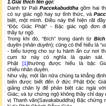
1.Giải thích tên gọi:
Danh từ Pali
Paccekabuddha
gồm hai th
có sự giác ngộ hay sự tỉnh thức, và
Pacc
biệt, một mình. Điều này thể hiện rất đầy
“Độc Giác Phật” - Bậc giác ngộ đơn đ
thầy tự ngộ.
Trong khi đó, “Bích” trong danh từ
Bích
duyên (
nhân duyên
); cũng có thể hiểu là “
v
- biểu tượng cho sự tu hành ẩn cư nơi th
cụm từ này có nghĩa là quán sát.
Phật
[1]
thường được hiểu là bậc G
chiếu nhân duyên.
Như vậy, một lần nữa chúng ta khẳng định 
biến được biết đến ở đức Phật Độc Gi
giảng chân lý để phân biệt các ngài v
Giác; và tự chứng ngộ không thầy chỉ dạy 
vị Thanh văn(Savakabuddha) Bậc chứng n