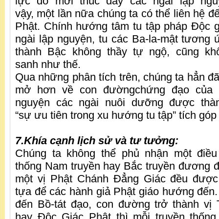
lực đó mới thúc đẩy các ngài lập ng
vậy, một lần nữa chúng ta có thể liên hệ 
Phật. Chính hướng tâm tu tập pháp Độc 
ngài lập nguyện, tu các Ba-la-mật tương ứ
thành Bậc không thầy tự ngộ, cũng kh
sanh như thế.
Qua những phân tích trên, chúng ta hẳn đã
mở hơn về con đườngchứng đạo của c
nguyện các ngài nuôi dưỡng được thà
“sự ưu tiên trong xu hướng tu tập” tích góp
7.Khía cạnh lịch sử và tư tưởng:
Chúng ta không thể phủ nhận một điều 
thống Nam truyền hay Bắc truyền đương đạ
một vị Phật Chánh Đẳng Giác đều được
tựa để các hành giả Phật giáo hướng đến. 
đến Bồ-tát đạo, con đường trở thành vị
hay Độc Giác Phật thì mỗi truyền thống