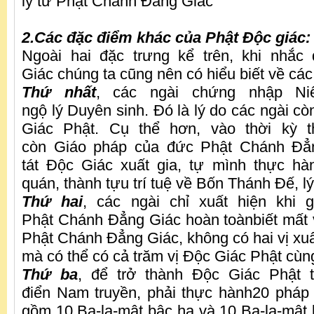
lý từ Phật Chánh Đẳng Giác
2.Các đặc điểm khác của Phật Độc giác:
Ngoài hai đặc trưng kể trên, khi nhắ
Giác chúng ta cũng nên có hiểu biết về các
Thứ nhất
, các ngài chứng nhập Ni
ngộ lý Duyên sinh. Đó là lý do các ngài c
Giác Phật. Cụ thể hơn, vào thời kỳ t
còn Giáo pháp của đức Phật Chánh Đẳn
tát Độc Giác xuất gia, tự mình thực hà
quán, thành tựu trí tuệ về Bốn Thánh Đế,
Thứ hai
, các ngài chỉ xuất hiện khi 
Phật Chánh Đẳng Giác hoàn toànbiết mất
Phật Chánh Đẳng Giác, không có hai vị xuấ
mà có thể có cả trăm vị Độc Giác Phật cùng
Thứ ba
, để trở thành Độc Giác Phật 
điển Nam truyền, phải thực hành20 pháp 
gồm 10 Ba-la-mật bậc hạ và 10 Ba-la-mật 