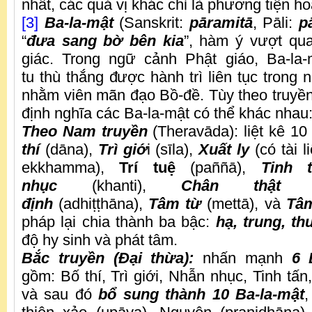
nhất, các quả vị khác chỉ là phương tiện h
[3]
Ba-la-mật
(Sanskrit:
pāramitā
, Pāli:
p
“
đưa sang bờ bên kia
”, hàm ý vượt qu
giác. Trong ngữ cảnh Phật giáo, Ba-la
tu thù thắng được hành trì liên tục trong n
nhằm viên mãn đạo Bồ-đề. Tùy theo truyền
định nghĩa các Ba-la-mật có thể khác nhau
Theo Nam truyền
(Theravāda): liệt kê 10
thí
(dāna),
Trì giớ
i (sīla),
Xuất ly
(có tài l
ekkhamma),
Trí tuệ
(paññā),
Tinh 
nhục
(khanti),
Chân thật
(s
định
(adhiṭṭhāna),
Tâm từ
(mettā), và
Tâm
pháp lại chia thành ba bậc:
hạ, trung, t
độ hy sinh và phát tâm.
Bắc truyền (Đại thừa):
nhấn mạnh
6 
gồm: Bố thí, Trì giới, Nhẫn nhục, Tinh tấn,
và sau đó
bổ sung thành 10 Ba-la-mật