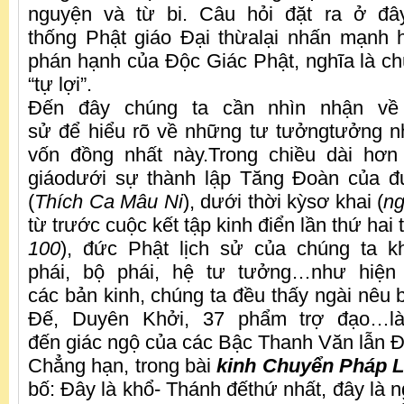
nguyện và từ bi. Câu hỏi đặt ra ở đây
thống Phật giáo Đại thừalại nhấn mạnh 
phán hạnh của Độc Giác Phật, nghĩa là chú
“tự lợi”.
Đến đây chúng ta cần nhìn nhận về 
sử để hiểu rõ về những tư tưởngtưởng n
vốn đồng nhất này.Trong chiều dài hơn
giáodưới sự thành lập Tăng Đoàn của 
(
Thích Ca Mâu Ni
), dưới thời kỳsơ khai (
ng
từ trước cuộc kết tập kinh điển lần thứ hai 
100
), đức Phật lịch sử của chúng ta k
phái, bộ phái, hệ tư tưởng…như hiện 
các bản kinh, chúng ta đều thấy ngài nêu 
Đế, Duyên Khởi, 37 phẩm trợ đạo…l
đến giác ngộ của các Bậc Thanh Văn lẫn Đ
Chẳng hạn, trong bài
kinh Chuyển Pháp 
bố: Đây là khổ- Thánh đếthứ nhất, đây là 