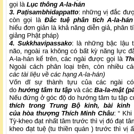
gọi là
Lục thông A-la-hán
3. Paṭisambhidappatto
: những vị đắc đượ
còn gọi là
Đắc tuệ phân tích A-la-hán
hiểu đơn giản là khả năng diễn giả, phân tí
giảng Phật pháp)
4.
Sukkhavipassako
: là những bậc lậu 
não, ngoài ra không có bất kỳ năng lực đ
A-la-hán kể trên, các ngài được gọi là
Th
Ngoài cách phân loại trên, còn nhiều cá
các tài liệu về các hạng A-la-hán)
Vốn dĩ sự thành tựu của các ngài c
do
hướng tâm tu tập
và các
Ba-la-mật (p
Nếu đứng ở góc độ do hướng tâm tu tập củ
thích trong Trung Bộ kinh, bài kinh
của hòa thượng Thích Minh Châu
: “ Kh
Tỳ-kheo đạt nhất tâm trước thì vị đó đạt tâ
kheo đạt tuệ (tu thiền quán ) trước thì vị 