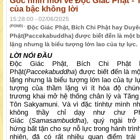
Góc nhìn mới về Độc Giác Phật -
của bậc không lời
15:28:00 - 02/06/2025
(PGNĐ) -
Độc Giác Phật, Bích Chi Phật hay Duyê
Phật(Paccekabuddha) được biết đến là một 
lặng nhưng là biểu tượng lớn lao của tự lực.
LỜI NÓI ĐẦU
Độc Giác Phật, Bích Chi Phật 
Phật(
Paccekabuddha
) được biết đến là m
lặng nhưng là biểu tượng lớn lao của tự l
tượng của thầm lặng vì ít hóa độ chú
trương khai mở hệ thống chân lý và Tăn
Tôn Sakyamuni. Và vì đặc tínhtự mình nh
không thầy chỉ dạy như chư P
Giác (
Samasambuddha
), quý ngài tr
hứng bất tận cho sự nỗ lực trong hành trìn
nhiên, đã có rất nhiều quan điểm trái